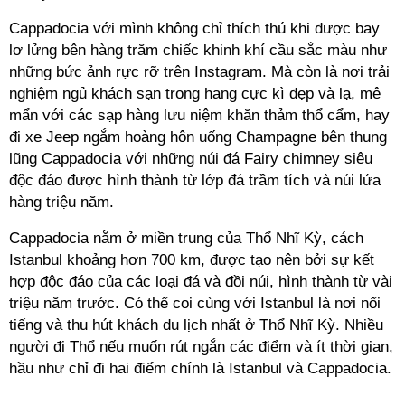
Cappadocia với mình không chỉ thích thú khi được bay
lơ lửng bên hàng trăm chiếc khinh khí cầu sắc màu như
những bức ảnh rực rỡ trên Instagram. Mà còn là nơi trải
nghiệm ngủ khách sạn trong hang cực kì đẹp và lạ, mê
mẩn với các sạp hàng lưu niệm khăn thảm thổ cẩm, hay
đi xe Jeep ngắm hoàng hôn uống Champagne bên thung
lũng Cappadocia với những núi đá Fairy chimney siêu
độc đáo được hình thành từ lớp đá trầm tích và núi lửa
hàng triệu năm.
Cappadocia nằm ở miền trung của Thổ Nhĩ Kỳ, cách
Istanbul khoảng hơn 700 km, được tạo nên bởi sự kết
hợp độc đáo của các loại đá và đồi núi, hình thành từ vài
triệu năm trước. Có thể coi cùng với Istanbul là nơi nổi
tiếng và thu hút khách du lịch nhất ở Thổ Nhĩ Kỳ. Nhiều
người đi Thổ nếu muốn rút ngắn các điểm và ít thời gian,
hầu như chỉ đi hai điểm chính là Istanbul và Cappadocia.