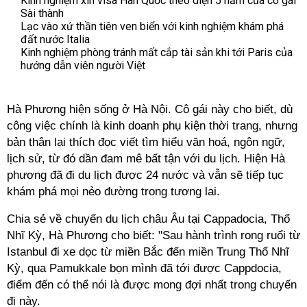
Kinh nghiệm xin visa Hàn Quốc theo diện 5 năm của cô gái
Sài thành
Lạc vào xứ thần tiên ven biển với kinh nghiệm khám phá
đất nước Italia
Kinh nghiệm phòng tránh mất cắp tài sản khi tới Paris của
hướng dẫn viên người Việt
Hà Phương hiện sống ở Hà Nội. Cô gái này cho biết, dù
công việc chính là kinh doanh phụ kiện thời trang, nhưng
bản thân lại thích đọc viết tìm hiểu văn hoá, ngôn ngữ,
lịch sử, từ đó dần đam mê bất tận với du lịch. Hiện Hà
phương đã đi du lịch được 24 nước và vẫn sẽ tiếp tục
khám phá mọi nẻo đường trong tương lai.
Chia sẻ về chuyến du lịch châu Âu tại Cappadocia, Thổ
Nhĩ Kỳ, Hà Phương cho biết: "Sau hành trình rong ruổi từ
Istanbul đi xe dọc từ miền Bắc đến miền Trung Thổ Nhĩ
Kỳ, qua Pamukkale bọn mình đã tới được Cappdocia,
điểm đến có thể nói là được mong đợi nhất trong chuyến
đi này.