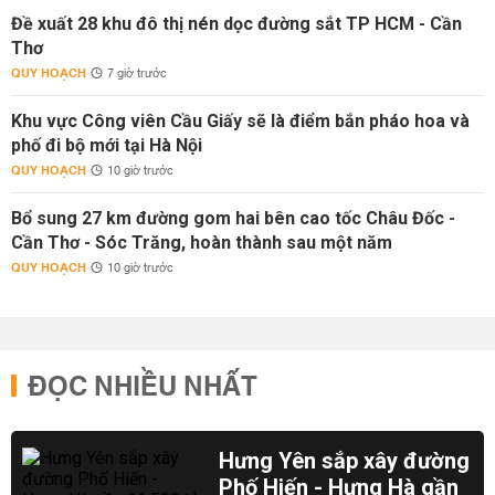
Đề xuất 28 khu đô thị nén dọc đường sắt TP HCM - Cần
Thơ
QUY HOẠCH
7 giờ trước
Khu vực Công viên Cầu Giấy sẽ là điểm bắn pháo hoa và
phố đi bộ mới tại Hà Nội
QUY HOẠCH
10 giờ trước
Bổ sung 27 km đường gom hai bên cao tốc Châu Đốc -
Cần Thơ - Sóc Trăng, hoàn thành sau một năm
QUY HOẠCH
10 giờ trước
ĐỌC NHIỀU NHẤT
Hưng Yên sắp xây đường
Phố Hiến - Hưng Hà gần