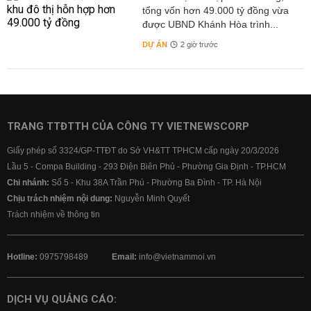
tổng vốn hơn 49.000 tỷ đồng vừa
được UBND Khánh Hòa trình...
DỰ ÁN
2 giờ trước
TRANG TTĐTTH CỦA CÔNG TY VIETNEWSCORP
Giấy phép số 3324/GP-TTĐT do Sở VH&TT TPHCM cấp ngày 20/3/2026
Lầu 5 - Compa Building - 293 Điện Biên Phủ - Phường Gia Định - TP.HCM
Chi nhánh:
Số 5 - Khu 38A Trần Phú - Phường Ba Đình - TP. Hà Nội
Chịu trách nhiệm nội dung:
Nguyễn Minh Quyết
Trách nhiệm về thông tin
Hotline:
0975798489
Email:
info@vietnammoi.vn
DỊCH VỤ QUẢNG CÁO: