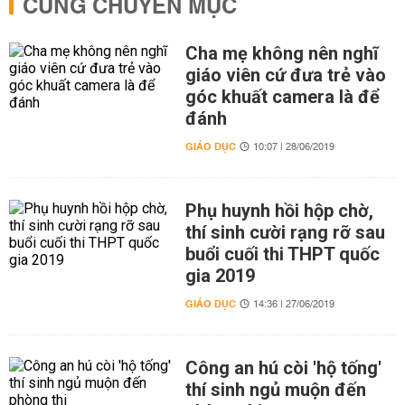
CÙNG CHUYÊN MỤC
Cha mẹ không nên nghĩ
giáo viên cứ đưa trẻ vào
góc khuất camera là để
đánh
GIÁO DỤC
10:07 | 28/06/2019
Phụ huynh hồi hộp chờ,
thí sinh cười rạng rỡ sau
buổi cuối thi THPT quốc
gia 2019
GIÁO DỤC
14:36 | 27/06/2019
Công an hú còi 'hộ tống'
thí sinh ngủ muộn đến