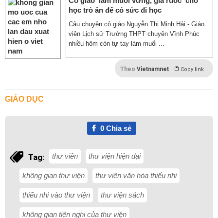
Cô giáo 'làm muối vừng, giã ruốc' cho
học trò ăn để có sức đi học
Câu chuyện cô giáo Nguyễn Thị Minh Hải - Giáo
viên Lịch sử Trường THPT chuyên Vĩnh Phúc
nhiều hôm còn tự tay làm muối ...
Theo
Vietnamnet
Copy link
GIÁO DỤC
0
Chia sẻ
thư viên
thư viện hiện đại
Tag:
không gian thư viện
thư viện văn hóa thiếu nhi
thiếu nhi vào thư viện
thư viện sách
không gian tiện nghi của thư viện