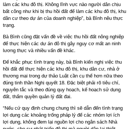
làm các khu đô thị. Không lĩnh vực nào người dân chịu
bất công như khi bị thu hồi đất để làm các khu đô thị, khu
dân cư theo dự án của doanh nghiệp”, bà Bình nêu thực
trạng.
Bà Bình cũng đặt vấn đề về việc thu hồi đất nông nghiệp
để thực hiện các dự án đô thị gây nguy cơ mất an ninh
lương thực và nhiều vấn đề khác.
Để khắc phục tình trạng này, bà Bình kiến nghị việc thu
hồi đất để thực hiện các khu đô thị, khu dân cư, nhà ở
thương mại trong dự thảo Luật cần cụ thể hơn nữa theo
đúng tinh thần Nghị quyết 18. Đặc biệt phải rõ tiêu chí,
nguyên tắc và theo đúng quy hoạch, kế hoạch sử dụng
đất, thẩm quyền quản lý đất đai.
“Nếu cứ quy định chung chung thì sẽ dẫn đến tình trạng
lợi dụng các khoảng trống pháp lý để các nhóm lợi ích
lợi dụng, không đem lại nguồn lợi cho ngân sách Nhà
nước, cho sự phát triển đô thị mà người dân lại thiệt