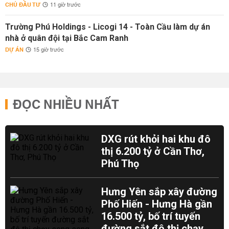
CHỦ ĐẦU TƯ
11 giờ trước
Trường Phú Holdings - Licogi 14 - Toàn Cầu làm dự án
nhà ở quân đội tại Bắc Cam Ranh
DỰ ÁN
15 giờ trước
ĐỌC NHIỀU NHẤT
DXG rút khỏi hai khu đô
thị 6.200 tỷ ở Cần Thơ,
Phú Thọ
Hưng Yên sắp xây đường
Phố Hiến - Hưng Hà gần
16.500 tỷ, bố trí tuyến
đường sắt đô thị chạy