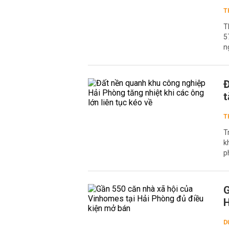
T
T
5
n
Đ
t
T
T
k
p
G
H
D