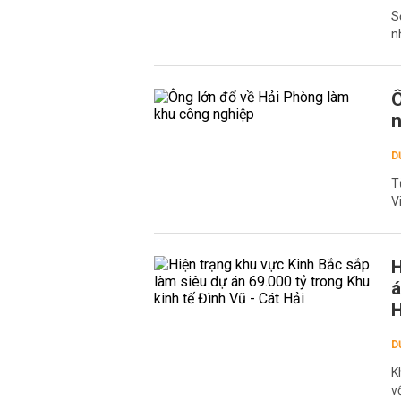
S
n
Ô
n
D
T
V
H
á
H
D
K
v