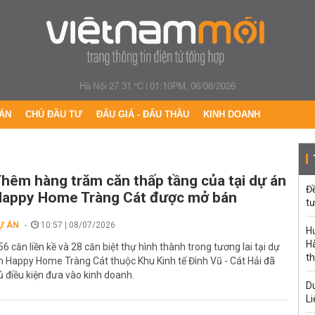
Hà Nội 27.31 °C
|
01:10PM, 06/08/2026
ÁN
CHỦ ĐẦU TƯ
ĐẤU GIÁ - ĐẤU THẦU
KINH DOANH
hêm hàng trăm căn thấp tầng của tại dự án
Đ
appy Home Tràng Cát được mở bán
tư
Ự ÁN
10:57 | 08/07/2026
H
Hà
56 căn liền kề và 28 căn biệt thự hình thành trong tương lai tại dự
th
n Happy Home Tràng Cát thuộc Khu Kinh tế Đình Vũ - Cát Hải đã
ủ điều kiện đưa vào kinh doanh.
Du
Li