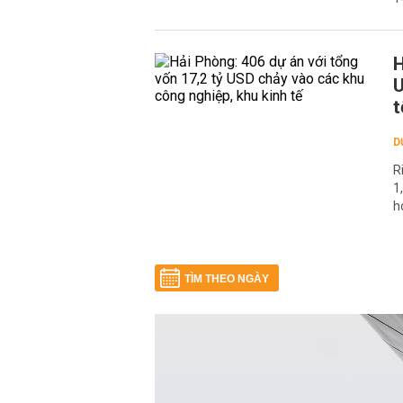
H
U
t
D
R
1
h
TÌM THEO NGÀY