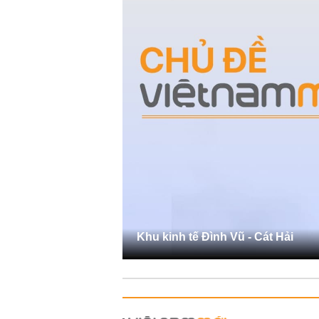
Khu kinh tế Đình Vũ - Cát Hải