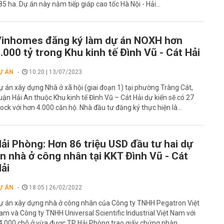
85 ha. Dự án này nằm tiếp giáp cao tốc Hà Nội - Hải...
inhomes đăng ký làm dự án NOXH hơn
.000 tỷ trong Khu kinh tế Đình Vũ - Cát Hải
Ự ÁN
10:20 | 13/07/2023
ự án xây dựng Nhà ở xã hội (giai đoạn 1) tại phường Tràng Cát,
uận Hải An thuộc Khu kinh tế Đình Vũ – Cát Hải dự kiến sẽ có 27
lock với hơn 4.000 căn hộ. Nhà đầu tư đăng ký thực hiện là...
ải Phòng: Hơn 86 triệu USD đầu tư hai dự
n nhà ở công nhân tại KKT Đình Vũ - Cát
ải
Ự ÁN
18:05 | 26/02/2022
ự án xây dựng nhà ở công nhân của Công ty TNHH Pegatron Việt
am và Công ty TNHH Universal Scientific Industrial Việt Nam với
4.000 chỗ ở vừa được TP Hải Phòng trao giấy chứng nhận...