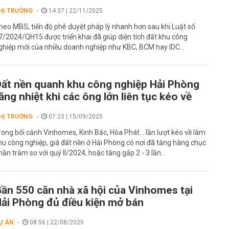
HỊ TRƯỜNG
14:37 | 22/11/2025
heo MBS, tiến độ phê duyệt pháp lý nhanh hơn sau khi Luật số
7/2024/QH15 được triển khai đã giúp diện tích đất khu công
ghiệp mới của nhiều doanh nghiệp như KBC, BCM hay IDC...
ất nền quanh khu công nghiệp Hải Phòng
ăng nhiệt khi các ông lớn liên tục kéo về
HỊ TRƯỜNG
07:23 | 15/09/2025
rong bối cảnh Vinhomes, Kinh Bắc, Hòa Phát... lần lượt kéo về làm
hu công nghiệp, giá đất nền ở Hải Phòng có nơi đã tăng hàng chục
hần trăm so với quý II/2024, hoặc tăng gấp 2 - 3 lần...
ần 550 căn nhà xã hội của Vinhomes tại
ải Phòng đủ điều kiện mở bán
Ự ÁN
08:56 | 22/08/2025