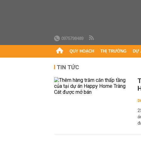
0975798489
QUY HOẠCH
THỊ TRƯỜNG
DỰ 
TIN TỨC
T
H
D
2
á
đ