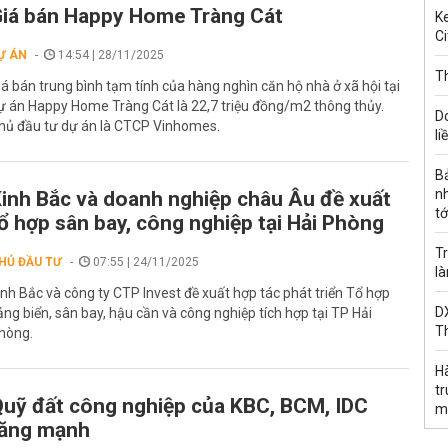
iá bán Happy Home Tràng Cát
Ke
Ci
Ự ÁN
14:54 | 28/11/2025
Th
iá bán trung bình tạm tính của hàng nghìn căn hộ nhà ở xã hội tại
ự án Happy Home Tràng Cát là 22,7 triệu đồng/m2 thông thủy.
D
hủ đầu tư dự án là CTCP Vinhomes.
li
B
n
inh Bắc và doanh nghiệp châu Âu đề xuất
tớ
ổ hợp sân bay, công nghiệp tại Hải Phòng
Tr
HỦ ĐẦU TƯ
07:55 | 24/11/2025
l
inh Bắc và công ty CTP Invest đề xuất hợp tác phát triển Tổ hợp
DX
ảng biển, sân bay, hậu cần và công nghiệp tích hợp tại TP Hải
T
hòng.
H
t
uỹ đất công nghiệp của KBC, BCM, IDC
m
tăng mạnh