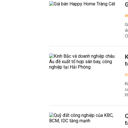
G
D
G
d
C
K
t
C
K
c
P
Q