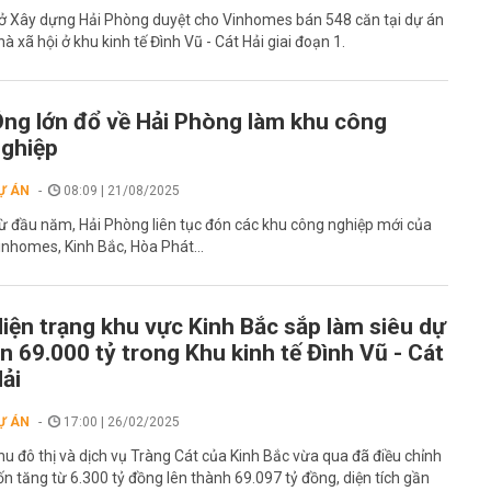
ở Xây dựng Hải Phòng duyệt cho Vinhomes bán 548 căn tại dự án
hà xã hội ở khu kinh tế Đình Vũ - Cát Hải giai đoạn 1.
ng lớn đổ về Hải Phòng làm khu công
ghiệp
Ự ÁN
08:09 | 21/08/2025
ừ đầu năm, Hải Phòng liên tục đón các khu công nghiệp mới của
inhomes, Kinh Bắc, Hòa Phát...
iện trạng khu vực Kinh Bắc sắp làm siêu dự
n 69.000 tỷ trong Khu kinh tế Đình Vũ - Cát
ải
Ự ÁN
17:00 | 26/02/2025
hu đô thị và dịch vụ Tràng Cát của Kinh Bắc vừa qua đã điều chỉnh
ốn tăng từ 6.300 tỷ đồng lên thành 69.097 tỷ đồng, diện tích gần