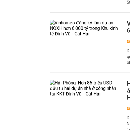
5
V
6
D
D
q
b
H
á
H
D
D
N
1