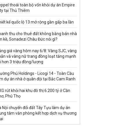
ppel thoái toàn bộ vốn khỏi dự án Empire
ty tại Thủ Thiêm
iết kế quốc lộ 13 mở rộng gần gấp ba lần
oanh thu cho thuê đất không bằng bán nhà
ền kề, Sonadezi Châu Đức nói gì?
ảng giá vàng hôm nay 6/8: Vàng SJC, vàng
hẫn và vàng nữ trang đồng loạt tăng mạnh
i hơn 3 triệu đồng/lượng
ường Phú Holdings - Licogi 14 - Toàn Cầu
àm dự án nhà ở quân đội tại Bắc Cam Ranh
G rút khỏi hai khu đô thị 6.200 tỷ ở Cần
hơ, Phú Thọ
à Nội chuyển đổi đất Tây Tựu làm dự án
rung tâm văn phòng kết hợp dịch vụ thương
ại