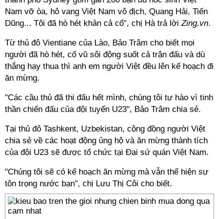
Nam vỡ òa, hô vang Việt Nam vô địch, Quang Hải, Tiến
Dũng... Tôi đã hò hét khản cả cổ", chị Hà trả lời
Zing.vn
.
Từ thủ đô Vientiane của Lào, Bảo Trâm cho biết mọi
người đã hò hét, cổ vũ sôi động suốt cả trận đấu và dù
thắng hay thua thì anh em người Việt đều lên kế hoạch đi
ăn mừng.
"Các cầu thủ đã thi đấu hết mình, chúng tôi tự hào vì tinh
thần chiến đấu của đội tuyển U23", Bảo Trâm chia sẻ.
Tại thủ đô Tashkent, Uzbekistan, cộng đồng người Việt
chia sẻ về các hoạt động ủng hộ và ăn mừng thành tích
của đội U23 sẽ được tổ chức tại Đại sứ quán Việt Nam.
"Chúng tôi sẽ có kế hoạch ăn mừng mà vẫn thể hiện sự
tôn trọng nước bạn", chị Lưu Thị Côi cho biết.