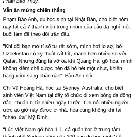
Phan Bao Thuy.
Vẫn ăn mừng chiến thắng
Phạm Bảo Anh, du học sinh tại Nhật Bản, cho biết hôm
nay tất cả 7 thành viên trong nhóm của cậu đã nghỉ một
buổi làm để theo dõi trận đấu.
"Khi đội bạn mở tỉ số từ rất sớm, mình hơi lo sợ, bởi
Uzbekistan có kỹ thuật rất tốt, mạnh hơn nhiều so với
Qatar. Nhưng đúng là vỡ òa khi Quang Hải gỡ hòa, mình
không kiềm chế được nên đã hò hét một chút, khiến
hàng xóm sang phàn nàn", Bảo Anh nói.
Chị Vũ Hoàng Hà, học tại Sydney, Australia, cho biết
sinh viên Việt Nam tại đây tổ chức đi xem bóng đá đông
đảo, chuẩn bị từ nhiều ngày trước. Chị nói nhiều người
ước ao giờ này được ở nhà, hòa cùng không khí tại
"chảo lửa" Mỹ Đình.
"Lúc Việt Nam gỡ hòa 1-1, cả quán bar ở trung tâm
thành phố Sydney gồm gần 200 bạn du hoc sinh Việt