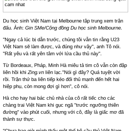
Du học sinh Việt Nam tại Melbourne tập trung xem trận
đấu. Ảnh:
Gin SMe/Cộng đồng Du học sinh Melbourne.
"Ngay cả lúc bị dẫn trước, chúng tôi vẫn tin rằng U23
Việt Nam sẽ làm được, và đúng như vậy", anh Tô nói.
"Rất yêu và rất yên tâm với lứa cầu thủ này".
Từ Bordeaux, Pháp, Minh Hà miêu tả tim cô vẫn còn đập
liên hồi khi
Zing.vn
liên lạc
.
"Nói gì đây? Quá tuyệt vời
rồi. Trận thứ ba liên tiếp kéo đối thủ mạnh đến hết hai
hiệp phụ, còn mong đợi gì hơn", cô nói.
Hà cho hay hai bác chủ nhà của cô rất tiếc cho các
chàng trai Việt Nam khi gục ngã "trước ngưỡng thiên
đường" vào phút cuối, nhưng với cô, đây là giấc mơ đã
thành sự thực.
"Chưa bao giờ mình thấy một thế hệ cầu thủ Việt Nam