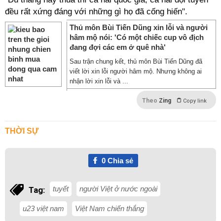
đều rất xứng đáng với những gì họ đã cống hiến".
Thủ môn Bùi Tiến Dũng xin lỗi và người
hâm mộ nói: 'Có một chiếc cup vô địch
đang đợi các em ở quê nhà'
Sau trận chung kết, thủ môn Bùi Tiến Dũng đã
viết lời xin lỗi người hâm mộ. Nhưng không ai
nhận lời xin lỗi và ...
Theo
Zing
Copy link
THỜI SỰ
0
Chia sẻ
tuyết
người Việt ở nước ngoài
Tag:
u23 việt nam
Việt Nam chiến thắng