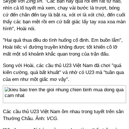
Skype với
Zing.vn
. "Các bạn hay quá rồi em rất tự hào,
nhìn cả lố tuyết mà xem, chạy vài bước là trượt, bóng
cứ đến chân đến tay là bật ra, xót ơi là xót chứ, đến cuối
thấy các bạn mệt rồi em cứ bất giác lấy tay xoa xoa màn
hình", Hoài nói.
"Hai quả thua đều do tình huống cố định. Em buồn lắm",
Hoài tiếc vì đường truyền không được tốt khiến cô lỡ
mất một số khoảnh khắc quan trọng của trận đấu.
Song với Hoài, các cầu thủ U23 Việt Nam đã chơi "quá
kiên cường, quá bất khuất" và nhờ có U23 mà "tuần qua
của em như một giấc mơ vậy".
Các cầu thủ U23 Việt Nam ôm nhau trong tuyết trên sân
Thường Châu. Ảnh:
VCG.