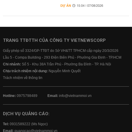
DỰ ÁN
15:04 | 07/08/2026
TRANG TTĐTTH CỦA CÔNG TY VIETNEWSCORP
Giấy phép số 3324/GP-TTĐT do Sở VH&TT TPHCM cấp ngày 20/3/2026
Lầu 5 - Compa Building - 293 Điện Biên Phủ - Phường Gia Định - TP.HCM
Chi nhánh:
Số 5 - Khu 38A Trần Phú - Phường Ba Đình - TP. Hà Nội
Chịu trách nhiệm nội dung:
Nguyễn Minh Quyết
Trách nhiệm về thông tin
Hotline:
0975798489
Email:
info@vietnammoi.vn
DỊCH VỤ QUẢNG CÁO:
Tel:
0931589222 (Ms Ngọc)
Email:
quangcao@vietnammoi.vn