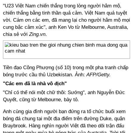
"U23 Việt Nam chiến thắng trong lòng người hâm mộ,
chiến thắng bằng tinh thần quả cảm. Việt Nam quá tuyệt
vời. Cám ơn các em, đã mang lại cho người hâm mộ mọi
cung bậc cảm xúc", anh Ken Vo từ Melbourne, Australia,
chia sẻ với
Zing.vn
.
Tiền đạo Công Phượng (số 10) trong một pha tranh chấp
bóng trước cầu thủ Uzbekistan. Ảnh:
AFP/Getty.
"Các em đã là nhà vô địch"
"Chỉ có thể nói một chữ thôi: Sướng", anh Nguyễn Đức
Quyết, cũng từ Melbourne, bày tỏ.
Anh cùng gia đình người bạn đứng ra tổ chức buổi xem
bóng đá chung tại một địa điểm trên đường Duke, quận
Braybrook. Hàng nghìn người Việt đã theo dõi trận đấu
trong một ngày mùa hè nóng bức của Australia. Trời tối,