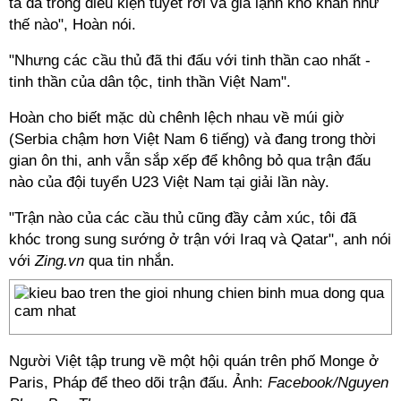
ta đá trong điều kiện tuyết rơi và giá lạnh khó khăn như
thế nào", Hoàn nói.
"Nhưng các cầu thủ đã thi đấu với tinh thần cao nhất -
tinh thần của dân tộc, tinh thần Việt Nam".
Hoàn cho biết mặc dù chênh lệch nhau về múi giờ
(Serbia chậm hơn Việt Nam 6 tiếng) và đang trong thời
gian ôn thi, anh vẫn sắp xếp để không bỏ qua trận đấu
nào của đội tuyển U23 Việt Nam tại giải lần này.
"Trận nào của các cầu thủ cũng đầy cảm xúc, tôi đã
khóc trong sung sướng ở trận với Iraq và Qatar", anh nói
với
Zing.vn
qua tin nhắn.
Người Việt tập trung về một hội quán trên phố Monge ở
Paris, Pháp để theo dõi trận đấu. Ảnh:
Facebook/Nguyen