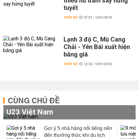
thiếu nữ đắm say hứng
tuyết
THỜI SỰ
07:07 | 12/01/2018
Lạnh 3 độ C, Mù Cang
Chải - Yên Bái xuất hiện
băng giá
THỜI SỰ
12:35 | 10/01/2018
CÙNG CHỦ ĐỀ
U23 Việt Nam
Gợi ý 5 nhà hàng nổi tiếng nên
đến thưởng thức khi du lịch