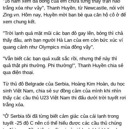
"16 năm xem đá bóng của em chưa từng thấy trận nào
trắng xóa như vậy", Thanh Huyền, từ Newcastle, nói với
Zing.vn
. Hôm nay, Huyền mời bạn bè qua căn hộ cô ở để
xem chung kết.
"Trời lạnh quá mặt mũi các bạn đỏ gay lên, bóng thì chả
thấy đâu, anh bạn người Hà Lan của em còn bức xúc ví
quang cảnh như Olympics mùa đông vậy".
"Vẫn biết các bạn quá xuất sắc rồi, nhưng thế này thì
quả thật phi thường. Phi thường!", Thanh Huyền chia sẻ
qua điện thoại.
Từ thủ đô Belgrade của Serbia, Hoàng Kim Hoàn, du học
sinh Việt Nam, chia sẻ sự đồng cảm của mình khi nhìn
thấy các cầu thủ U23 Việt Nam thi đấu dưới trời tuyết rơi
trắng xóa.
"Ở Serbia tôi đã từng biết cảm giác của cái lạnh trong
tuyết -25 độ C nên có thể hiểu được các cầu thủ chúng