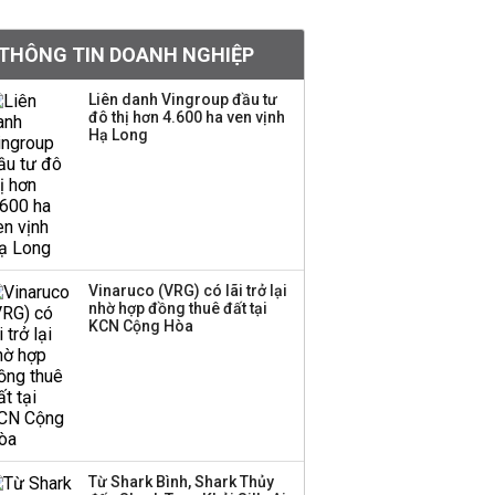
án áp sát 'vạch đích'
THÔNG TIN DOANH NGHIỆP
Việt Nam muốn phát
Liên danh Vingroup đầu tư
đô thị hơn 4.600 ha ven vịnh
triển quỹ hưu trí: Từ tiết
Hạ Long
kiệm gia đình thành
nguồn cấp vốn dài hạn
và kinh nghiệm từ
Malaysia
Công ty con của HAGL
chốt ngày IPO gần 19
Vinaruco (VRG) có lãi trở lại
triệu cp với giá gấp hơn
nhờ hợp đồng thuê đất tại
KCN Cộng Hòa
4 lần cổ phiếu HAG
Quy mô quỹ PYN Elite
giảm hơn 2.100 tỷ đồng
sau tháng 7 ‘tồi tệ’
Từ Shark Bình, Shark Thủy