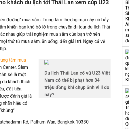
o khách du lịch tới Thái Lan xem cúp U23
thiên đường" mua sắm. Trung tâm thương mại này có bảy
m khiến bạn khó bỏ lỡ trong chuyến đi tour du lịch Thái
hác nhau giúp trải nghiệm mua sắm của bạn trở nên
mọi thứ từ mua sắm, ăn uống, đến giải trí. Ngay cả về
hịp.
rung tâm mua
m Center, Siam
Du lịch Thái Lan cổ vũ U23 Việt
hắn sẽ là một
Nam có thể bị phạt hơn 34
 du khách thích
triệu đồng khi chụp ảnh vì lí do
, đắt tiền.
này?
được đánh giá là
g nhãn hiệu có
“khủng”.
4 Ratchadamri Rd, Pathum Wan, Bangkok 10330