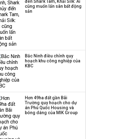
đến Shark Tam, Khải Silk: Ai
Thành viên HĐQT
cũng muốn lấn sân bất động
VPBankS xin từ nhiệm
sản
Bắc Ninh điều chỉnh quy
hoạch khu công nghiệp của
KBC
Hơn 49ha đất gần Bãi
Trường quy hoạch cho dự
án Phú Quốc Housing và
bóng dáng của MIK Group