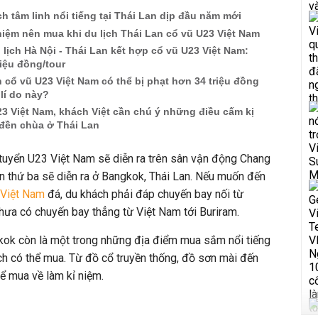
ch tâm linh nổi tiếng tại Thái Lan dịp đầu năm mới
iệm nên mua khi du lịch Thái Lan cổ vũ U23 Việt Nam
 lịch Hà Nội - Thái Lan kết hợp cổ vũ U23 Việt Nam:
riệu đồng/tour
n cổ vũ U23 Việt Nam có thể bị phạt hơn 34 triệu đồng
 lí do này?
23 Việt Nam, khách Việt cần chú ý những điều cấm kị
đền chùa ở Thái Lan
 tuyển U23 Việt Nam sẽ diễn ra trên sân vận động Chang
ận thứ ba sẽ diễn ra ở Bangkok, Thái Lan. Nếu muốn đến
 Việt Nam
đá, du khách phải đáp chuyến bay nối từ
chưa có chuyến bay thẳng từ Việt Nam tới Buriram.
gkok còn là một trong những địa điểm mua sắm nổi tiếng
ch có thể mua. Từ đồ cổ truyền thống, đồ sơn mài đến
hể mua về làm kỉ niệm.