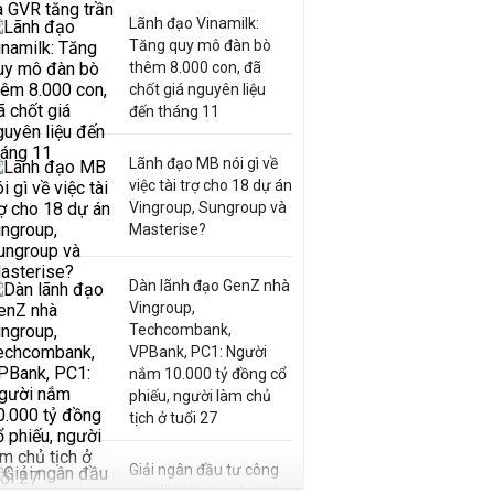
Lãnh đạo Vinamilk:
Tăng quy mô đàn bò
thêm 8.000 con, đã
chốt giá nguyên liệu
đến tháng 11
Lãnh đạo MB nói gì về
việc tài trợ cho 18 dự án
Vingroup, Sungroup và
Masterise?
Dàn lãnh đạo GenZ nhà
Vingroup,
Techcombank,
VPBank, PC1: Người
nắm 10.000 tỷ đồng cổ
phiếu, người làm chủ
tịch ở tuổi 27
Giải ngân đầu tư công
quý III: Khi các siêu dự