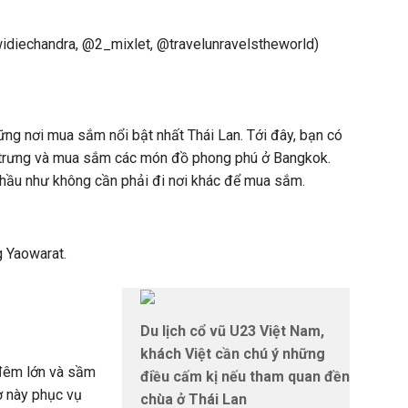
idiechandra, @2_mixlet, @travelunravelstheworld)
ững nơi mua sắm nổi bật nhất Thái Lan. Tới đây, bạn có
 trưng và mua sắm các món đồ phong phú ở Bangkok.
n hầu như không cần phải đi nơi khác để mua sắm.
 Yaowarat.
Du lịch cổ vũ U23 Việt Nam,
khách Việt cần chú ý những
 đêm lớn và sầm
điều cấm kị nếu tham quan đền
ợ này phục vụ
chùa ở Thái Lan