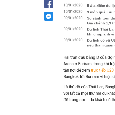
10/01/2020
5 địa điểm du lị
10/01/2020
9 món quà lưu n
09/01/2020
So sánh tour du
Giá chênh 1,9 t
09/01/2020
Du lịch Thái La
khi chụp ảnh vì
08/01/2020
Du lịch cổ vũ U
nếu tham quan 
Hai trận đấu bảng D của đội
Arena ở Buriram, trong khi tr
tận nơi để xem
trực tiếp U23
Bangkok tới Buriram vì hiện 
Là thủ dô của Thái Lan, Ban
với tất cả mọi thứ mà du khá
đồ trang sức... du khách có t