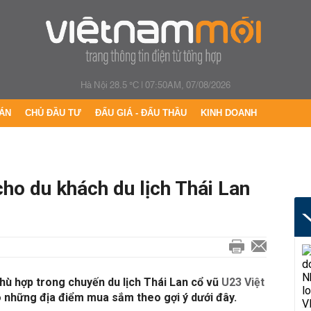
Hà Nội 28.5 °C
|
07:50AM, 07/08/2026
ÁN
CHỦ ĐẦU TƯ
ĐẤU GIÁ - ĐẤU THẦU
KINH DOANH
ho du khách du lịch Thái Lan
hù hợp trong chuyến du lịch Thái Lan cổ vũ
U23 Việt
o những địa điểm mua sắm theo gợi ý dưới đây.