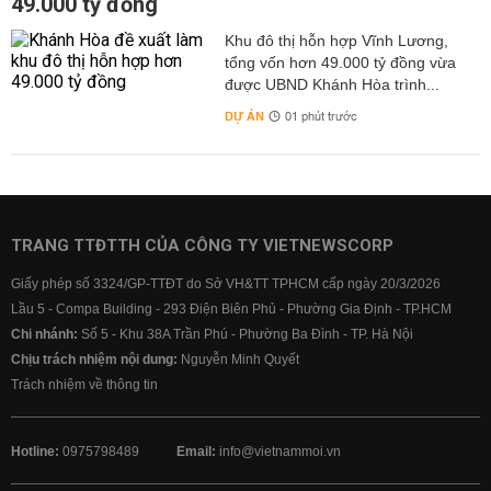
49.000 tỷ đồng
Khu đô thị hỗn hợp Vĩnh Lương,
tổng vốn hơn 49.000 tỷ đồng vừa
được UBND Khánh Hòa trình...
DỰ ÁN
01 phút trước
TRANG TTĐTTH CỦA CÔNG TY VIETNEWSCORP
Giấy phép số 3324/GP-TTĐT do Sở VH&TT TPHCM cấp ngày 20/3/2026
Lầu 5 - Compa Building - 293 Điện Biên Phủ - Phường Gia Định - TP.HCM
Chi nhánh:
Số 5 - Khu 38A Trần Phú - Phường Ba Đình - TP. Hà Nội
Chịu trách nhiệm nội dung:
Nguyễn Minh Quyết
Trách nhiệm về thông tin
Hotline:
0975798489
Email:
info@vietnammoi.vn