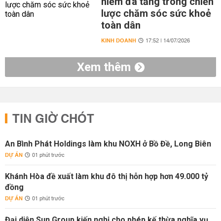
hiểm đa tầng trong chiến
lược chăm sóc sức khoẻ
toàn dân
KINH DOANH
17:52 | 14/07/2026
Xem thêm
TIN GIỜ CHÓT
An Bình Phát Holdings làm khu NOXH ở Bồ Đề, Long Biên
DỰ ÁN
01 phút trước
Khánh Hòa đề xuất làm khu đô thị hỗn hợp hơn 49.000 tỷ
đồng
DỰ ÁN
01 phút trước
Đại diện Sun Group kiến nghị cho phép kế thừa nghĩa vụ