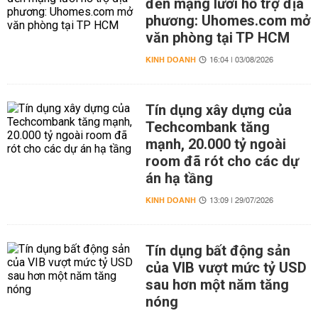
đến mạng lưới hỗ trợ địa
phương: Uhomes.com mở
văn phòng tại TP HCM
KINH DOANH
16:04 | 03/08/2026
Tín dụng xây dựng của
Techcombank tăng
mạnh, 20.000 tỷ ngoài
room đã rót cho các dự
án hạ tầng
KINH DOANH
13:09 | 29/07/2026
Tín dụng bất động sản
của VIB vượt mức tỷ USD
sau hơn một năm tăng
nóng