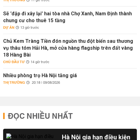
THỊ TRƯỜNG
11 giờ trước
Sẽ 'đập đi xây lại' hai tòa nhà Chợ Xanh, Nam Định thành
chung cư cho thuê 15 tầng
DỰ ÁN
13 giờ trước
Chủ Kem Tràng Tiền đón nguồn thu đột biến sau thương
vụ thâu tóm Hải Hà, mở cửa hàng flagship trên đất vàng
18 Hàng Bài
CHỦ ĐẦU TƯ
14 giờ trước
Nhiều phòng trọ Hà Nội tăng giá
THỊ TRƯỜNG
20:18 | 09/08/2026
ĐỌC NHIỀU NHẤT
Hà Nội gia hạn điều kiện