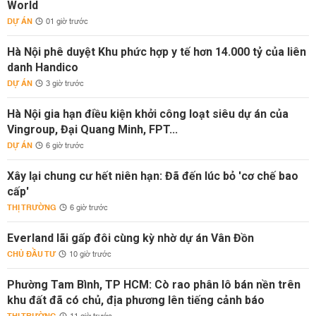
World
DỰ ÁN
01 giờ trước
Hà Nội phê duyệt Khu phức hợp y tế hơn 14.000 tỷ của liên
danh Handico
DỰ ÁN
3 giờ trước
Hà Nội gia hạn điều kiện khởi công loạt siêu dự án của
Vingroup, Đại Quang Minh, FPT...
DỰ ÁN
6 giờ trước
Xây lại chung cư hết niên hạn: Đã đến lúc bỏ 'cơ chế bao
cấp'
THỊ TRƯỜNG
6 giờ trước
Everland lãi gấp đôi cùng kỳ nhờ dự án Vân Đồn
CHỦ ĐẦU TƯ
10 giờ trước
Phường Tam Bình, TP HCM: Cò rao phân lô bán nền trên
khu đất đã có chủ, địa phương lên tiếng cảnh báo