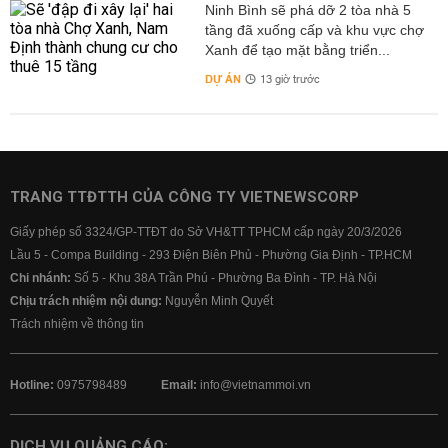
Ninh Bình sẽ phá dỡ 2 tòa nhà 5
tầng đã xuống cấp và khu vực chợ
Xanh để tạo mặt bằng triển...
DỰ ÁN
13 giờ trước
TRANG TTĐTTH CỦA CÔNG TY VIETNEWSCORP
Giấy phép số 3324/GP-TTĐT do Sở VH&TT TPHCM cấp ngày 20/3/2026
Lầu 5 - Compa Building - 293 Điện Biên Phủ - Phường Gia Định - TP.HCM
Chi nhánh:
Số 5 - Khu 38A Trần Phú - Phường Ba Đình - TP. Hà Nội
Chịu trách nhiệm nội dung:
Nguyễn Minh Quyết
Trách nhiệm về thông tin
Hotline:
0975798489
Email:
info@vietnammoi.vn
DỊCH VỤ QUẢNG CÁO: