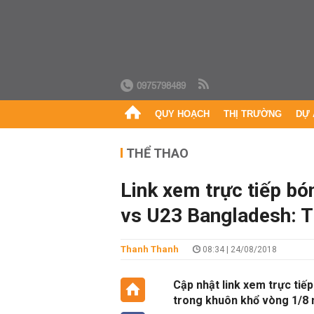
0975798489
QUY HOẠCH
THỊ TRƯỜNG
DỰ 
THỂ THAO
Link xem trực tiếp bó
vs U23 Bangladesh: T
Thanh Thanh
08:34 | 24/08/2018
Cập nhật link xem trực tiế
trong khuôn khổ vòng 1/8