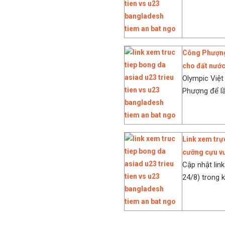
Công Phượng:
cho đất nướ
Olympic Việt
Phượng để lần
Link xem trự
cưỡng cựu v
Cập nhật lin
24/8) trong 