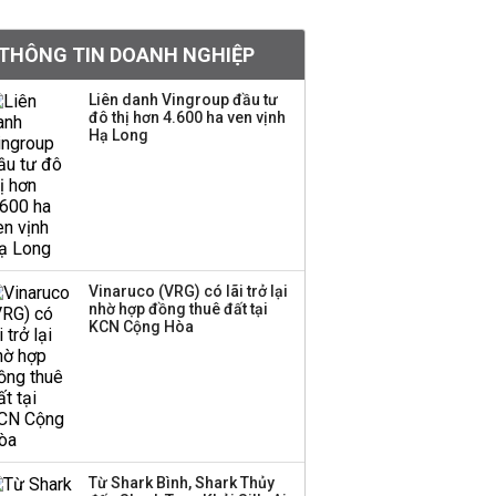
khoản
THÔNG TIN DOANH NGHIỆP
Quy hoạch 4 khu lấn
biển ở Phú Quốc
Liên danh Vingroup đầu tư
đô thị hơn 4.600 ha ven vịnh
Hạ Long
Một thương hiệu thời
trang Việt đóng cửa
sau 5 năm hoạt động,
thanh lý toàn bộ cửa
hàng
Vinaruco (VRG) có lãi trở lại
nhờ hợp đồng thuê đất tại
Dự án Sheraton Phú
KCN Cộng Hòa
Quốc bị buộc chấm dứt
hoạt động
Công ty 100 tỷ của
Huấn Hoa Hồng bỗng
Từ Shark Bình, Shark Thủy
dưng ‘biến mất’, một