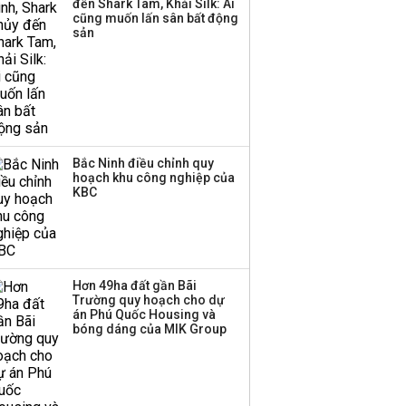
đến Shark Tam, Khải Silk: Ai
công ty khác đã giải thể
cũng muốn lấn sân bất động
sản
Bắc Ninh điều chỉnh quy
hoạch khu công nghiệp của
KBC
Hơn 49ha đất gần Bãi
Trường quy hoạch cho dự
án Phú Quốc Housing và
bóng dáng của MIK Group