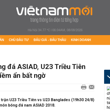
Hà Nội 34.77 °C
|
06:04AM, 08/08/2026
ÁN
CHỦ ĐẦU TƯ
ĐẤU GIÁ - ĐẤU THẦU
KINH DOANH
ng đá ASIAD, U23 Triều Tiên
iềm ẩn bất ngờ
p trận U23 Triều Tiên vs U23 Banglades (19h30 24/8)
 môn bóng đá nam ASIAD 2018.