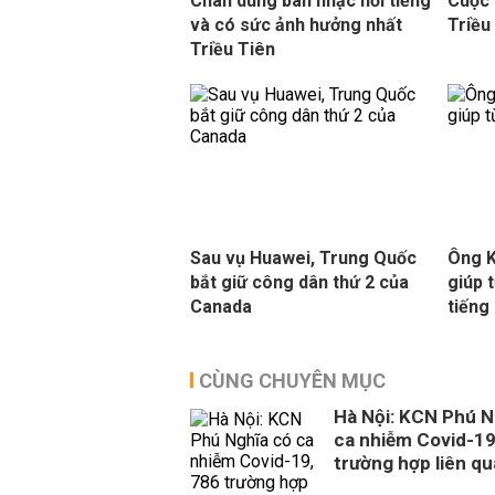
Chân dung ban nhạc nổi tiếng
Cuộc 
và có sức ảnh hưởng nhất
Triều
Triều Tiên
Sau vụ Huawei, Trung Quốc
Ông K
bắt giữ công dân thứ 2 của
giúp 
Canada
tiếng
CÙNG CHUYÊN MỤC
Hà Nội: KCN Phú N
ca nhiễm Covid-19
trường hợp liên q