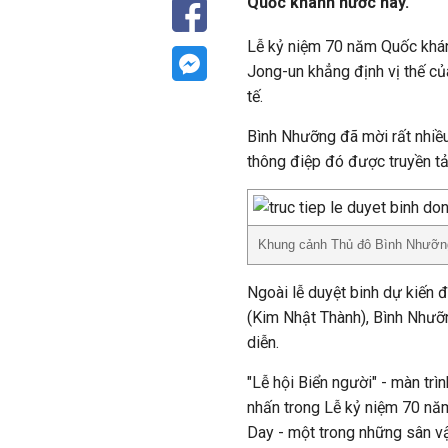
Quốc khánh nước này.
Lễ kỷ niệm 70 năm Quốc khán
Jong-un khẳng định vị thế củ
tế.
Bình Nhưỡng đã mời rất nhiề
thông điệp đó được truyền tải
Khung cảnh Thủ đô Bình Nhưỡng
Ngoài lễ duyệt binh dự kiến 
(Kim Nhật Thành), Bình Nhưỡ
diễn.
"Lễ hội Biển người" - màn trì
nhấn trong Lễ kỷ niệm 70 năm
Day - một trong những sân vậ