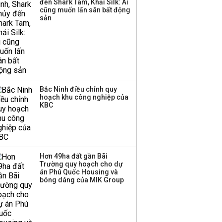
đến Shark Tam, Khải Silk: Ai
Huấn Hoa Hồng bỗng
cũng muốn lấn sân bất động
dưng ‘biến mất’, một
sản
công ty khác đã giải thể
Bắc Ninh điều chỉnh quy
hoạch khu công nghiệp của
KBC
Hơn 49ha đất gần Bãi
Trường quy hoạch cho dự
án Phú Quốc Housing và
bóng dáng của MIK Group