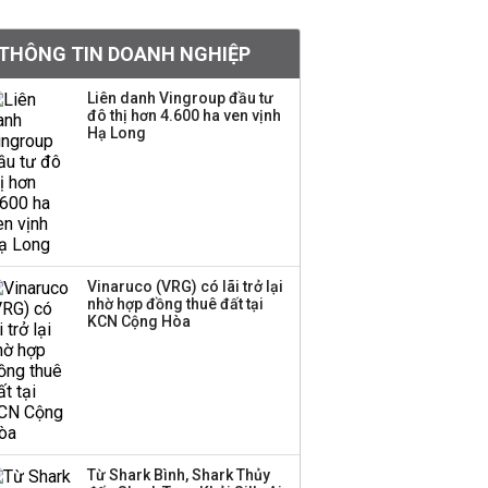
tỷ lệ 1:1 để tăng thanh
khoản
THÔNG TIN DOANH NGHIỆP
Sau nhịp điều chỉnh
Liên danh Vingroup đầu tư
đô thị hơn 4.600 ha ven vịnh
mạnh, CTCK nhìn thấy
Hạ Long
cơ hội ở nhóm cổ phiếu
nào?
Một thương hiệu thời
trang Việt đóng cửa
sau 5 năm hoạt động,
thanh lý toàn bộ cửa
Vinaruco (VRG) có lãi trở lại
nhờ hợp đồng thuê đất tại
hàng
KCN Cộng Hòa
DatVietVAC lãi sau thuế
135 tỷ đồng nửa đầu
năm, dồn 6 concert vào
cuối năm
Từ Shark Bình, Shark Thủy
Công ty 100 tỷ của