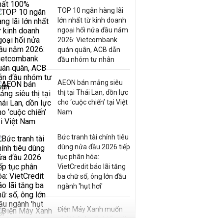
TOP 10 ngân hàng lãi
lớn nhất từ kinh doanh
ngoại hối nửa đầu năm
2026: Vietcombank
quán quân, ACB dẫn
đầu nhóm tư nhân
AEON bán mảng siêu
thị tại Thái Lan, dồn lực
cho ‘cuộc chiến’ tại Việt
Nam
Bức tranh tài chính tiêu
dùng nửa đầu 2026 tiếp
tục phân hóa:
VietCredit báo lãi tăng
ba chữ số, ông lớn đầu
ngành 'hụt hơi'
Điện Máy Xanh muốn
phát hành cổ phiếu với