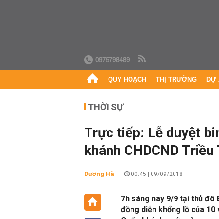
0975798489
QUY HOẠCH
THỊ TRƯỜNG
DỰ 
THỜI SỰ
Trực tiếp: Lễ duyệt b
khánh CHDCND Triều 
Dương Hà
00:45 | 09/09/2018
7h sáng nay 9/9 tại thủ đô 
đồng diễn khổng lồ của 10 