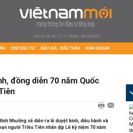
Hà Nội 32.48 °C
|
11:26AM, 08/08/2026
ÁN
CHỦ ĐẦU TƯ
ĐẤU GIÁ - ĐẤU THẦU
KINH DOANH
inh, đồng diễn 70 năm Quốc
Tiên
Bình Nhưỡng sẽ diễn ra lễ duyệt binh, diễu hành và
vạn người Triều Tiên nhân dịp Lễ kỷ niệm 70 năm