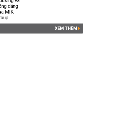
XEM THÊM
Mong chờ gì từ việc lãnh đạo
Samsung đến Triều Tiên
THỜI SỰ
23:15 | 17/09/2018