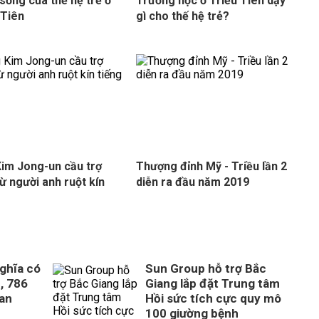
sống của thế hệ trẻ ở
Trường học ở Triều Tiên dạy
 Tiên
gì cho thế hệ trẻ?
im Jong-un cầu trợ
Thượng đỉnh Mỹ - Triều lần 2
từ người anh ruột kín
diễn ra đầu năm 2019
ghĩa có
Sun Group hỗ trợ Bắc
, 786
Giang lắp đặt Trung tâm
uan
Hồi sức tích cực quy mô
100 giường bệnh