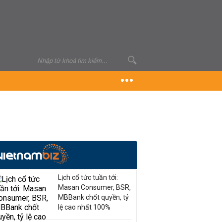
Lịch cổ tức tuần tới:
Masan Consumer, BSR,
MBBank chốt quyền, tỷ
lệ cao nhất 100%