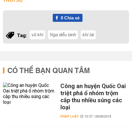
THỜI SỰ
0
Chia sẻ
vũ khí
Nga diễu binh
khí tài
Tag:
CÓ THỂ BẠN QUAN TÂM
Công an huyện Quốc Oai
triệt phá ổ nhóm trộm
cắp thu nhiều súng các
loại
PHÁP LUẬT
10:37 | 06/08/2018