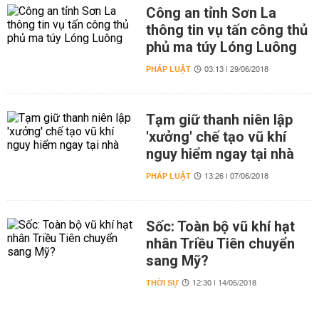
Công an tỉnh Sơn La
thông tin vụ tấn công thủ
phủ ma túy Lóng Luông
PHÁP LUẬT
03:13 | 29/06/2018
Tạm giữ thanh niên lập
'xưởng' chế tạo vũ khí
nguy hiểm ngay tại nhà
PHÁP LUẬT
13:26 | 07/06/2018
Sốc: Toàn bộ vũ khí hạt
nhân Triều Tiên chuyển
sang Mỹ?
THỜI SỰ
12:30 | 14/05/2018