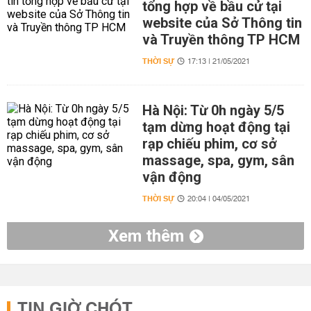
tổng hợp về bầu cử tại
website của Sở Thông tin
và Truyền thông TP HCM
THỜI SỰ
17:13 | 21/05/2021
Hà Nội: Từ 0h ngày 5/5
tạm dừng hoạt động tại
rạp chiếu phim, cơ sở
massage, spa, gym, sân
vận động
THỜI SỰ
20:04 | 04/05/2021
Xem thêm
TIN GIỜ CHÓT