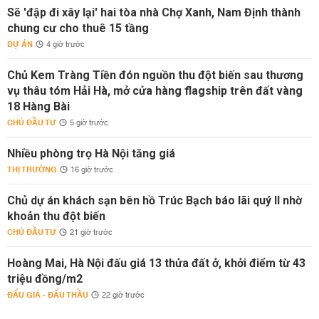
Sẽ 'đập đi xây lại' hai tòa nhà Chợ Xanh, Nam Định thành
chung cư cho thuê 15 tầng
DỰ ÁN
4 giờ trước
Chủ Kem Tràng Tiền đón nguồn thu đột biến sau thương
vụ thâu tóm Hải Hà, mở cửa hàng flagship trên đất vàng
18 Hàng Bài
CHỦ ĐẦU TƯ
5 giờ trước
Nhiều phòng trọ Hà Nội tăng giá
THỊ TRƯỜNG
16 giờ trước
Chủ dự án khách sạn bên hồ Trúc Bạch báo lãi quý II nhờ
khoản thu đột biến
CHỦ ĐẦU TƯ
21 giờ trước
Hoàng Mai, Hà Nội đấu giá 13 thửa đất ở, khởi điểm từ 43
triệu đồng/m2
ĐẤU GIÁ - ĐẤU THẦU
22 giờ trước