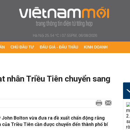
Hà Nội 25.54 °C
|
07:55PM, 06/08/2026
ÁN
CHỦ ĐẦU TƯ
ĐẤU GIÁ - ĐẤU THẦU
KINH DOANH
ạt nhân Triều Tiên chuyển sang
ỹ John Bolton vừa đưa ra đề xuất chấn động rằng
n của Triều Tiên cần được chuyển đến thành phố bí