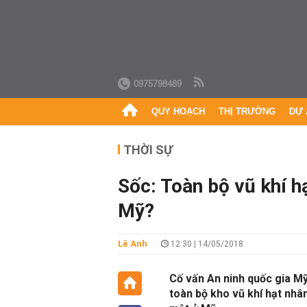
0975798489
QUY HOẠCH
THỊ TRƯỜNG
DỰ 
THỜI SỰ
Sốc: Toàn bộ vũ khí h
Mỹ?
Lê Anh
12:30 | 14/05/2018
Cố vấn An ninh quốc gia M
toàn bộ kho vũ khí hạt nhâ