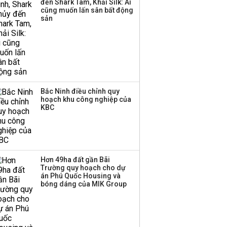
đến Shark Tam, Khải Silk: Ai
cũng muốn lấn sân bất động
Thị trường thường
sản
‘phất lên’ trong tháng 8,
nhóm ngành nào có
tiềm năng dẫn sóng?
Bắc Ninh điều chỉnh quy
hoạch khu công nghiệp của
KBC
Hơn 49ha đất gần Bãi
Trường quy hoạch cho dự
án Phú Quốc Housing và
bóng dáng của MIK Group