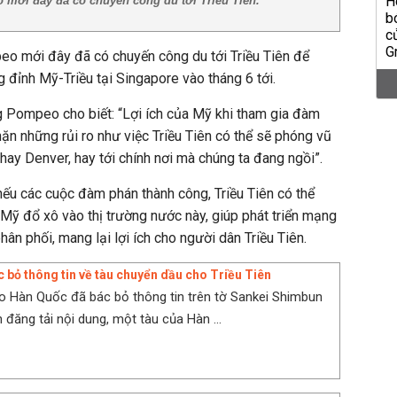
mới đây đã có chuyến công du tới Triều Tiên.
 mới đây đã có chuyến công du tới Triều Tiên để
 đỉnh Mỹ-Triều tại Singapore vào tháng 6 tới.
g Pompeo cho biết: “Lợi ích của Mỹ khi tham gia đàm
hặn những rủi ro như việc Triều Tiên có thể sẽ phóng vũ
hay Denver, hay tới chính nơi mà chúng ta đang ngồi”.
ếu các cuộc đàm phán thành công, Triều Tiên có thể
 Mỹ đổ xô vào thị trường nước này, giúp phát triển mạng
phân phối, mang lại lợi ích cho người dân Triều Tiên.
 bỏ thông tin về tàu chuyển dầu cho Triều Tiên
o Hàn Quốc đã bác bỏ thông tin trên tờ Sankei Shimbun
 đăng tải nội dung, một tàu của Hàn ...