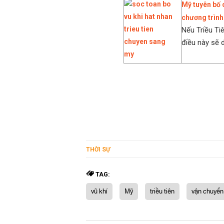
Mỹ tuyên bố 
chương trình
Nếu Triều Ti
điều này sẽ d
THỜI SỰ
TAG:
vũ khí
Mỹ
triều tiên
vận chuyển