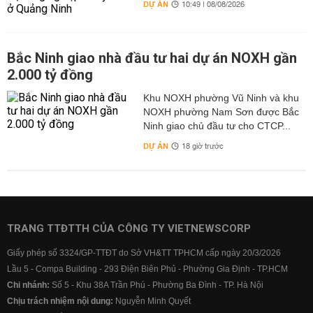
DỰ ÁN
10:49 | 08/08/2026
Bắc Ninh giao nhà đầu tư hai dự án NOXH gần
2.000 tỷ đồng
Khu NOXH phường Vũ Ninh và khu
NOXH phường Nam Sơn được Bắc
Ninh giao chủ đầu tư cho CTCP...
DỰ ÁN
18 giờ trước
TRANG TTĐTTH CỦA CÔNG TY VIETNEWSCORP
Giấy phép số 3324/GP-TTĐT do Sở VH&TT TPHCM cấp ngày 20/3/2026
Lầu 5 - Compa Building - 293 Điện Biên Phủ - Phường Gia Định - TP.HCM
Chi nhánh:
Số 5 - Khu 38A Trần Phú - Phường Ba Đình - TP. Hà Nội
Chịu trách nhiệm nội dung:
Nguyễn Minh Quyết