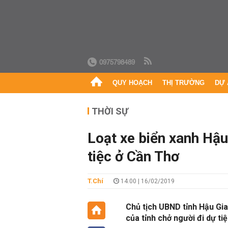
0975798489
QUY HOẠCH
THỊ TRƯỜNG
DỰ 
THỜI SỰ
Loạt xe biển xanh Hậu
tiệc ở Cần Thơ
T.Chí
14:00 | 16/02/2019
Chủ tịch UBND tỉnh Hậu Gia
của tỉnh chở người đi dự ti