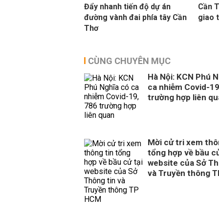
Đẩy nhanh tiến độ dự án
Cần T
đường vành đai phía tây Cần
giao 
Thơ
CÙNG CHUYÊN MỤC
Hà Nội: KCN Phú N
ca nhiễm Covid-19
trường hợp liên q
Mời cử tri xem thô
tổng hợp về bầu cử
website của Sở Th
và Truyền thông 