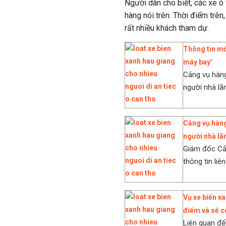
Người dân cho biết, các xe ô 
hàng nói trên. Thời điểm trên,
rất nhiều khách tham dự.
Thông tin mớ
máy bay'
Cảng vụ hàng
người nhà lã
Cảng vụ hàng
người nhà lã
Giám đốc Cản
thông tin liê
Vụ xe biển x
điểm và sẽ c
Liên quan đế