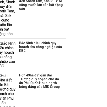
đến Shark Tam, Khải Silk: Ai
cũng muốn lấn sân bất động
Thị trường thường
sản
‘phất lên’ trong tháng 8,
nhóm ngành nào có
tiềm năng dẫn sóng?
Bắc Ninh điều chỉnh quy
hoạch khu công nghiệp của
KBC
Hơn 49ha đất gần Bãi
Trường quy hoạch cho dự
án Phú Quốc Housing và
bóng dáng của MIK Group