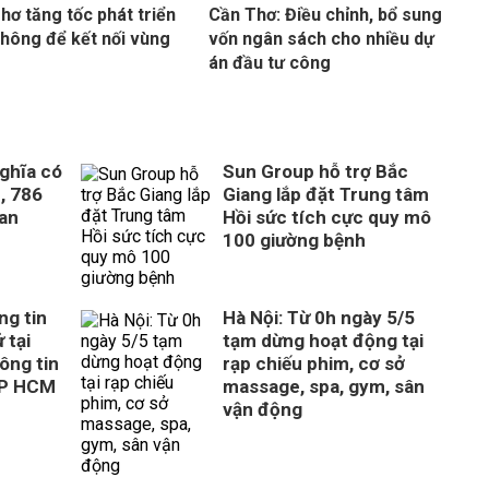
hơ tăng tốc phát triển
Cần Thơ: Điều chỉnh, bổ sung
thông để kết nối vùng
vốn ngân sách cho nhiều dự
án đầu tư công
ghĩa có
Sun Group hỗ trợ Bắc
, 786
Giang lắp đặt Trung tâm
uan
Hồi sức tích cực quy mô
100 giường bệnh
ng tin
Hà Nội: Từ 0h ngày 5/5
 tại
tạm dừng hoạt động tại
ông tin
rạp chiếu phim, cơ sở
TP HCM
massage, spa, gym, sân
vận động