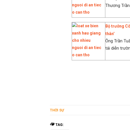
Thương Trần 
Bộ trưởng Cô
thân'
Ông Trần Tuấ
tái diễn trườ
THỜI SỰ
TAG: