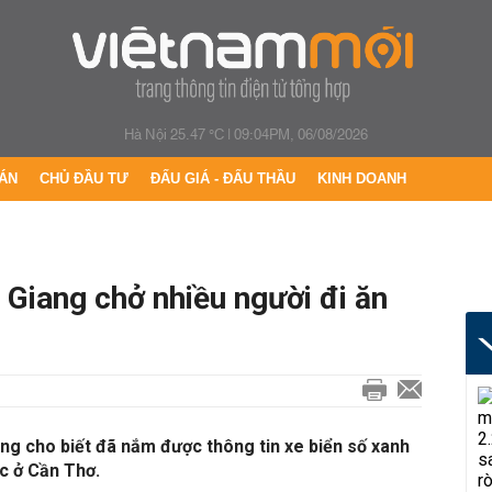
Hà Nội 25.47 °C
|
09:04PM, 06/08/2026
ÁN
CHỦ ĐẦU TƯ
ĐẤU GIÁ - ĐẤU THẦU
KINH DOANH
 Giang chở nhiều người đi ăn
ng cho biết đã nắm được thông tin xe biển số xanh
ệc ở Cần Thơ.