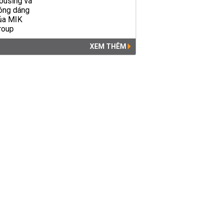
XEM THÊM
Nhân sự mới TP HCM, Nghệ
An, Hà Giang, Điện Biên, Hậu
Giang
THỜI SỰ
07:02 | 09/11/2018
Diễn biến mới nhất vụ
nguyên phó cục THADS
quan hệ bất chính với vợ...
THỜI SỰ
09:56 | 14/08/2018