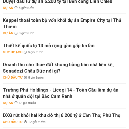
Duyệt đầu tư dự án 6.200 tỷ tại Bến cảng Liên Chiểu
DỰ ÁN
8 giờ trước
Keppel thoái toàn bộ vốn khỏi dự án Empire City tại Thủ
Thiêm
DỰ ÁN
8 giờ trước
Thiết kế quốc lộ 13 mở rộng gần gấp ba lần
QUY HOẠCH
8 giờ trước
Doanh thu cho thuê đất không bằng bán nhà liền kề,
Sonadezi Châu Đức nói gì?
CHỦ ĐẦU TƯ
8 giờ trước
Trường Phú Holdings - Licogi 14 - Toàn Cầu làm dự án
nhà ở quân đội tại Bắc Cam Ranh
DỰ ÁN
12 giờ trước
DXG rút khỏi hai khu đô thị 6.200 tỷ ở Cần Thơ, Phú Thọ
CHỦ ĐẦU TƯ
12 giờ trước