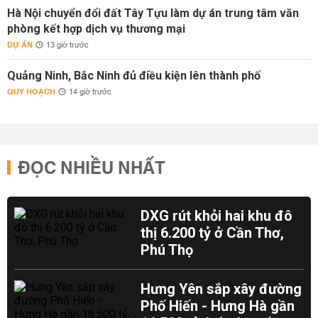
Hà Nội chuyển đổi đất Tây Tựu làm dự án trung tâm văn
phòng kết hợp dịch vụ thương mại
DỰ ÁN
13 giờ trước
Quảng Ninh, Bắc Ninh đủ điều kiện lên thành phố
QUY HOẠCH
14 giờ trước
ĐỌC NHIỀU NHẤT
DXG rút khỏi hai khu đô
thị 6.200 tỷ ở Cần Thơ,
Phú Thọ
Hưng Yên sắp xây đường
Phố Hiến - Hưng Hà gần