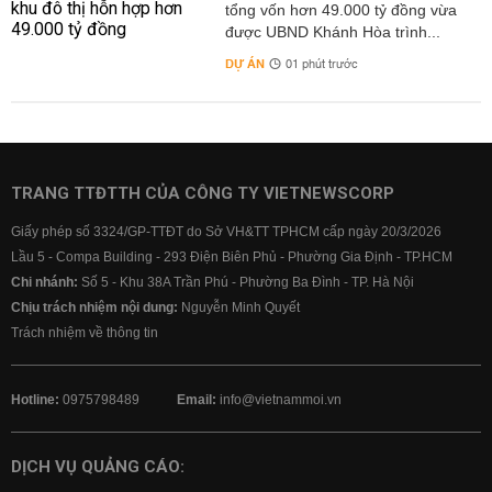
tổng vốn hơn 49.000 tỷ đồng vừa
được UBND Khánh Hòa trình...
DỰ ÁN
01 phút trước
TRANG TTĐTTH CỦA CÔNG TY VIETNEWSCORP
Giấy phép số 3324/GP-TTĐT do Sở VH&TT TPHCM cấp ngày 20/3/2026
Lầu 5 - Compa Building - 293 Điện Biên Phủ - Phường Gia Định - TP.HCM
Chi nhánh:
Số 5 - Khu 38A Trần Phú - Phường Ba Đình - TP. Hà Nội
Chịu trách nhiệm nội dung:
Nguyễn Minh Quyết
Trách nhiệm về thông tin
Hotline:
0975798489
Email:
info@vietnammoi.vn
DỊCH VỤ QUẢNG CÁO: