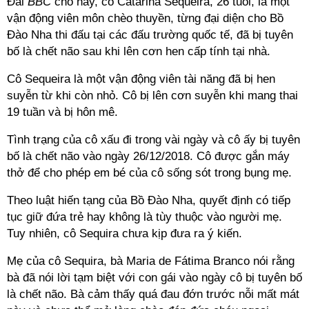
Đài
BBC
cho hay, cô Catarina Sequeira, 26 tuổi, là một
vận động viên môn chèo thuyền, từng đại diện cho Bồ
Đào Nha thi đấu tại các đấu trường quốc tế, đã bị tuyên
bố là chết não sau khi lên cơn hen cấp tính tại nhà.
Cô Sequeira là một vận động viên tài năng đã bị hen
suyễn từ khi còn nhỏ. Cô bị lên cơn suyễn khi mang thai
19 tuần và bị hôn mê.
Tình trạng của cô xấu đi trong vài ngày và cô ấy bị tuyên
bố là chết não vào ngày 26/12/2018. Cô được gắn máy
thở để cho phép em bé của cô sống sót trong bụng mẹ.
Theo luật hiến tạng của Bồ Đào Nha, quyết định có tiếp
tục giữ đứa trẻ hay không là tùy thuộc vào người mẹ.
Tuy nhiên, cô Sequira chưa kịp đưa ra ý kiến.
Mẹ của cô Sequira, bà Maria de Fátima Branco nói rằng
bà đã nói lời tạm biệt với con gái vào ngày cô bị tuyên bố
là chết não. Bà cảm thấy quá đau đớn trước nỗi mất mát