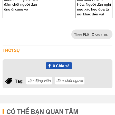
đâm chết người đàn
Hòa: Người dân nghi
ông đi cùng vợ
ngờ xác heo đưa từ
nơi khác đến vứt
Theo
PLO
Copy link
THỜI SỰ
0
Chia sẻ
vận động viên
đâm chết người
Tag:
CÓ THỂ BẠN QUAN TÂM