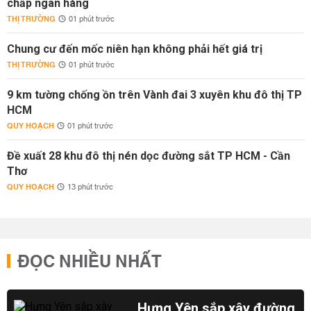
chấp ngân hàng
THỊ TRƯỜNG
01 phút trước
Chung cư đến mốc niên hạn không phải hết giá trị
THỊ TRƯỜNG
01 phút trước
9 km tường chống ồn trên Vành đai 3 xuyên khu đô thị TP
HCM
QUY HOẠCH
01 phút trước
Đề xuất 28 khu đô thị nén dọc đường sắt TP HCM - Cần
Thơ
QUY HOẠCH
13 phút trước
ĐỌC NHIỀU NHẤT
Hưng Yên sắp xây đường