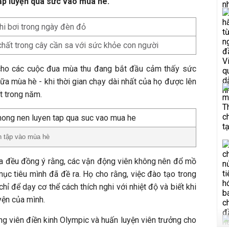
ập luyện quá sức vào mùa hè.
hi bơi trong ngày đèn đỏ
h chất trong cây cần sa với sức khỏe con người
cho các cuộc đua mùa thu đang bắt đầu cảm thấy sức
ữa mùa hè - khi thời gian chạy dài nhất của họ được lên
t trong năm.
n tập vào mùa hè
a đều đồng ý rằng, các vận động viên không nên đổ mồ
mục tiêu mình đã đề ra. Họ cho rằng, việc đào tạo trong
chỉ để dạy cơ thể cách thích nghi với nhiệt độ và biết khi
yện của mình.
g viên điền kinh Olympic và huấn luyện viên trưởng cho