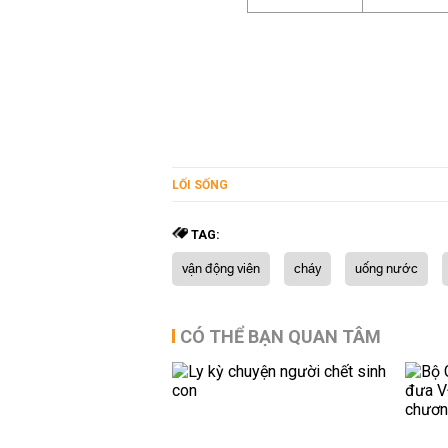
LỐI SỐNG
TAG:
vận động viên
cháy
uống nước
CÓ THỂ BẠN QUAN TÂM