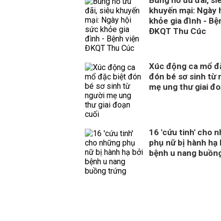
Bùng nổ ưu đãi, si
khuyến mại: Ngày 
khỏe gia đình - Bệ
ĐKQT Thu Cúc
Xúc động ca mổ đặ
đón bé sơ sinh từ 
mẹ ung thư giai đo
16 'cứu tinh' cho 
phụ nữ bị hành hạ 
bệnh u nang buồn