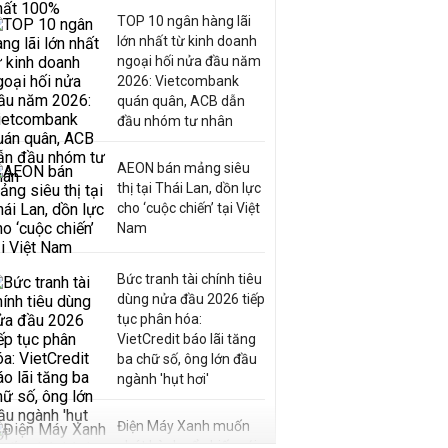
TOP 10 ngân hàng lãi
lớn nhất từ kinh doanh
ngoại hối nửa đầu năm
2026: Vietcombank
quán quân, ACB dẫn
đầu nhóm tư nhân
AEON bán mảng siêu
thị tại Thái Lan, dồn lực
cho ‘cuộc chiến’ tại Việt
Nam
Bức tranh tài chính tiêu
dùng nửa đầu 2026 tiếp
tục phân hóa:
VietCredit báo lãi tăng
ba chữ số, ông lớn đầu
ngành 'hụt hơi'
Điện Máy Xanh muốn
phát hành cổ phiếu với