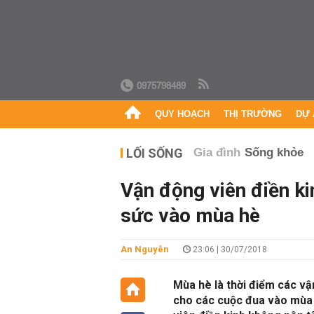
0975798489
QUY HOẠCH
THỊ TRƯỜNG
DỰ 
LỐI SỐNG
Gia đình
Sống khỏe
Vận động viên điền ki
sức vào mùa hè
An Nguyên
23:06 | 30/07/2018
Mùa hè là thời điểm các vậ
cho các cuộc đua vào mùa 