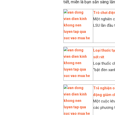
tiết, miễn là bạn sẵn sàng lắ
Trò chơi điện
Một nghiên c
LSU lần đầu t
Loại thuốc tạ
sốt rét
Loại thuốc c
“bật đèn xanh
Trẻ nghiện o
động giảm c
Một cuộc khả
các phương ti