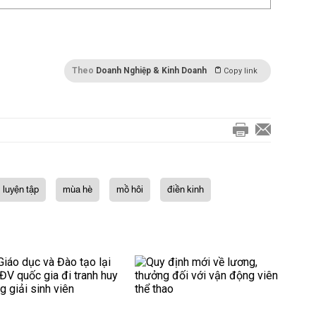
Theo
Doanh Nghiệp & Kinh Doanh
Copy link
luyện tập
mùa hè
mồ hôi
điền kinh