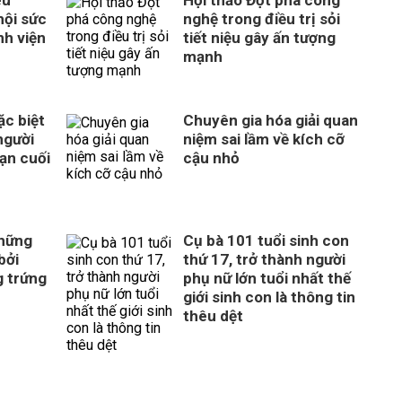
êu
Hội thảo Đột phá công
hội sức
nghệ trong điều trị sỏi
nh viện
tiết niệu gây ấn tượng
mạnh
c biệt
Chuyên gia hóa giải quan
người
niệm sai lầm về kích cỡ
ạn cuối
cậu nhỏ
những
Cụ bà 101 tuổi sinh con
bởi
thứ 17, trở thành người
g trứng
phụ nữ lớn tuổi nhất thế
giới sinh con là thông tin
thêu dệt