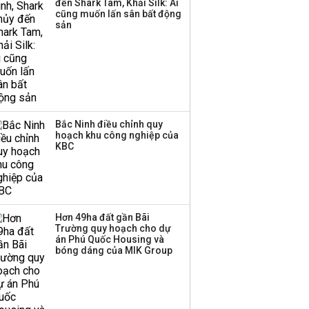
đến Shark Tam, Khải Silk: Ai
Huấn Hoa Hồng bỗng
cũng muốn lấn sân bất động
dưng ‘biến mất’, một
sản
công ty khác đã giải thể
Bắc Ninh điều chỉnh quy
hoạch khu công nghiệp của
KBC
Hơn 49ha đất gần Bãi
Trường quy hoạch cho dự
án Phú Quốc Housing và
bóng dáng của MIK Group