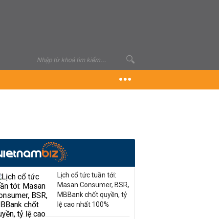
Lịch cổ tức tuần tới:
Masan Consumer, BSR,
MBBank chốt quyền, tỷ
lệ cao nhất 100%