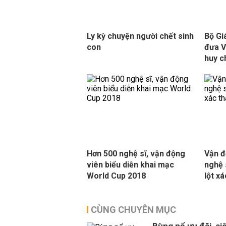
Ly kỳ chuyện người chết sinh
Bộ Gi
con
đưa V
huy c
Hơn 500 nghệ sĩ, vận động
Vận đ
viên biểu diễn khai mạc
nghệ 
World Cup 2018
lột x
CÙNG CHUYÊN MỤC