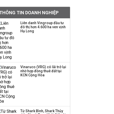
tỷ lệ 1:1 để tăng thanh
khoản
THÔNG TIN DOANH NGHIỆP
Sau nhịp điều chỉnh
Liên danh Vingroup đầu tư
đô thị hơn 4.600 ha ven vịnh
mạnh, CTCK nhìn thấy
Hạ Long
cơ hội ở nhóm cổ phiếu
nào?
Một thương hiệu thời
trang Việt đóng cửa
sau 5 năm hoạt động,
thanh lý toàn bộ cửa
Vinaruco (VRG) có lãi trở lại
nhờ hợp đồng thuê đất tại
hàng
KCN Cộng Hòa
DatVietVAC lãi sau thuế
135 tỷ đồng nửa đầu
năm, dồn 6 concert vào
cuối năm
Từ Shark Bình, Shark Thủy
Công ty 100 tỷ của