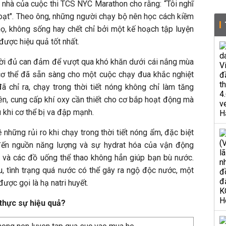
nhà của cuộc thi TCS NYC Marathon cho rằng: “Tôi nghĩ
hoạt". Theo ông, những người chạy bộ nên học cách kiềm
, không sống hay chết chỉ bởi một kế hoạch tập luyện
được hiệu quả tốt nhất.
ười đủ can đảm để vượt qua khó khăn dưới cái nắng mùa
i cơ thể đã sẵn sàng cho một cuộc chạy đua khắc nghiệt
ã chỉ ra, chạy trong thời tiết nóng không chỉ làm tăng
ên, cung cấp khí oxy cần thiết cho cơ bắp hoạt động mà
 khi cơ thể bị va đập mạnh.
 những rủi ro khi chạy trong thời tiết nóng ẩm, đặc biệt
đến nguồn năng lượng và sự hydrat hóa của vận động
c và các đồ uống thể thao không hẳn giúp bạn bù nước.
, tình trạng quá nước có thể gây ra ngộ độc nước, một
được gọi là hạ natri huyết.
thực sự hiệu quả?