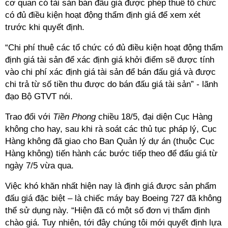
cơ quan có tài sản bán đấu giá được phép thuê tổ chức
có đủ điều kiện hoạt động thẩm định giá để xem xét
trước khi quyết định.
“Chi phí thuê các tổ chức có đủ điều kiện hoạt động thẩm
định giá tài sản để xác định giá khởi điểm sẽ được tính
vào chi phí xác định giá tài sản để bán đấu giá và được
chi trả từ số tiền thu được do bán đấu giá tài sản” - lãnh
đạo Bộ GTVT nói.
Trao đổi với
Tiền Phong
chiều 18/5, đại diện Cục Hàng
không cho hay, sau khi rà soát các thủ tục pháp lý, Cục
Hàng không đã giao cho Ban Quản lý dự án (thuộc Cục
Hàng không) tiến hành các bước tiếp theo để đấu giá từ
ngày 7/5 vừa qua.
Việc khó khăn nhất hiện nay là định giá được sản phẩm
đấu giá đặc biệt – là chiếc máy bay Boeing 727 đã không
thể sử dụng này. “Hiện đã có một số đơn vị thẩm định
chào giá. Tuy nhiên, tới đây chúng tôi mới quyết định lựa