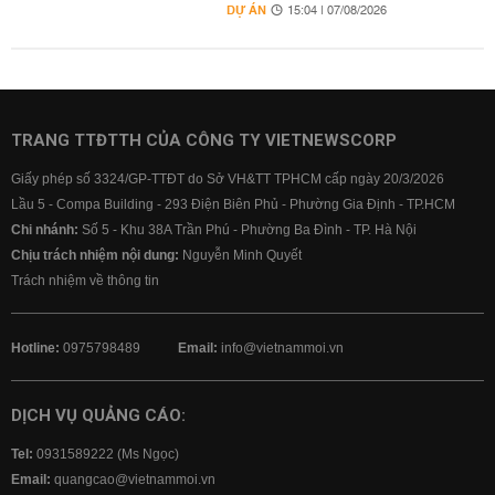
DỰ ÁN
15:04 | 07/08/2026
TRANG TTĐTTH CỦA CÔNG TY VIETNEWSCORP
Giấy phép số 3324/GP-TTĐT do Sở VH&TT TPHCM cấp ngày 20/3/2026
Lầu 5 - Compa Building - 293 Điện Biên Phủ - Phường Gia Định - TP.HCM
Chi nhánh:
Số 5 - Khu 38A Trần Phú - Phường Ba Đình - TP. Hà Nội
Chịu trách nhiệm nội dung:
Nguyễn Minh Quyết
Trách nhiệm về thông tin
Hotline:
0975798489
Email:
info@vietnammoi.vn
DỊCH VỤ QUẢNG CÁO:
Tel:
0931589222 (Ms Ngọc)
Email:
quangcao@vietnammoi.vn