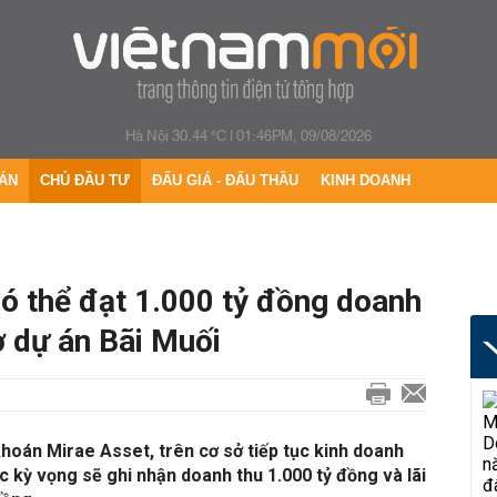
Hà Nội 30.44 °C
|
01:46PM, 09/08/2026
ÁN
CHỦ ĐẦU TƯ
ĐẤU GIÁ - ĐẤU THẦU
KINH DOANH
ó thể đạt 1.000 tỷ đồng doanh
ờ dự án Bãi Muối
hoán Mirae Asset, trên cơ sở tiếp tục kinh doanh
c kỳ vọng sẽ ghi nhận doanh thu 1.000 tỷ đồng và lãi