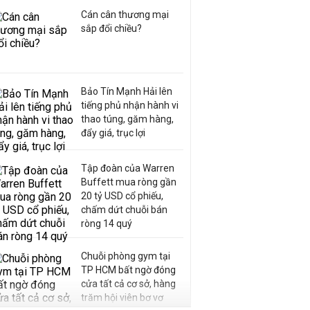
Cán cân thương mại
sắp đổi chiều?
Bảo Tín Mạnh Hải lên
tiếng phủ nhận hành vi
thao túng, găm hàng,
đẩy giá, trục lợi
Tập đoàn của Warren
Buffett mua ròng gần
20 tỷ USD cổ phiếu,
chấm dứt chuỗi bán
ròng 14 quý
Chuỗi phòng gym tại
TP HCM bất ngờ đóng
cửa tất cả cơ sở, hàng
trăm hội viên bơ vơ