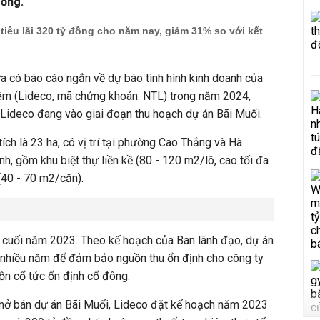
đồng.
tiêu lãi 320 tỷ đồng cho năm nay, giảm 31% so với kết
 có báo cáo ngắn về dự báo tình hình kinh doanh của
iêm (Lideco, mã chứng khoán: NTL) trong năm 2024,
, Lideco đang vào giai đoạn thu hoạch dự án Bãi Muối.
ích là 23 ha, có vị trí tại phường Cao Thắng và Hà
, gồm khu biệt thự liền kề (80 - 120 m2/lô, cao tối đa
(40 - 70 m2/căn).
 cuối năm 2023. Theo kế hoạch của Ban lãnh đạo, dự án
g nhiều năm để đảm bảo nguồn thu ổn định cho công ty
ồn cổ tức ổn định cổ đông.
mở bán dự án Bãi Muối, Lideco đặt kế hoạch năm 2023