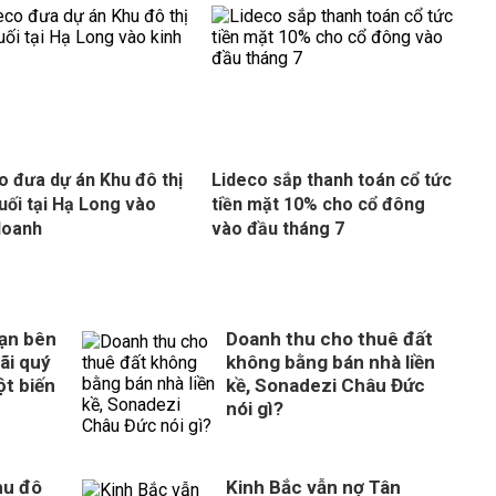
o đưa dự án Khu đô thị
Lideco sắp thanh toán cổ tức
uối tại Hạ Long vào
tiền mặt 10% cho cổ đông
doanh
vào đầu tháng 7
ạn bên
Doanh thu cho thuê đất
ãi quý
không bằng bán nhà liền
ột biến
kề, Sonadezi Châu Đức
nói gì?
hu đô
Kinh Bắc vẫn nợ Tân