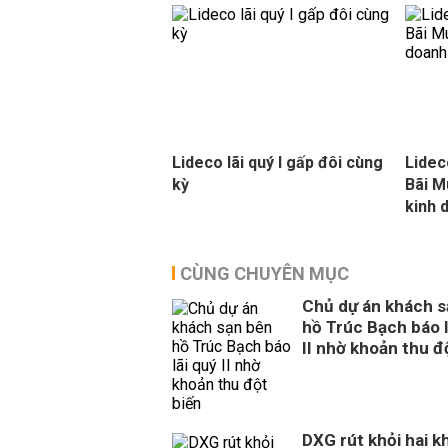
Lideco lãi quý I gấp đôi cùng
Lidec
kỳ
Bãi M
kinh 
CÙNG CHUYÊN MỤC
Chủ dự án khách s
hồ Trúc Bạch báo l
II nhờ khoản thu đ
DXG rút khỏi hai k