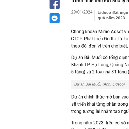
trước thuế ước đạt 500 tỷ 
29/01/2024
Lideco đặt mục 
quả năm 2023
Chứng khoán Mirae Asset vừa
CTCP Phát triển Đô thị Từ L
theo đó, đơn vị trên cho biết
Dự án Bãi Muối có tổng diện t
Khánh TP Hạ Long, Quảng Ninh
5 tầng) và 2 toà nhà 31 tầng 
Dự án Bãi Muối. (Ảnh:
Lideco).
Dự án chính thức mở bán vào
sẽ triển khai từng phần tron
trong tương lai nhằm tạo ngu
Trong năm 2023, trên cơ sở 