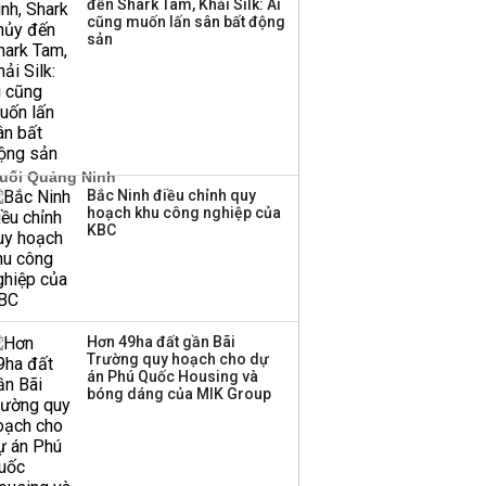
đến Shark Tam, Khải Silk: Ai
thương mại hàng đầu?
cũng muốn lấn sân bất động
sản
Bắc Ninh điều chỉnh quy
hoạch khu công nghiệp của
KBC
Hơn 49ha đất gần Bãi
Trường quy hoạch cho dự
án Phú Quốc Housing và
bóng dáng của MIK Group