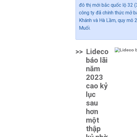
đô thị mới bắc quốc lộ 32 
công ty đã chính thức mở b
Khánh và Hà Lầm, quy mô 23
Muối.
>>
Lideco
báo lãi
năm
2023
cao kỷ
lục
sau
hơn
một
thập