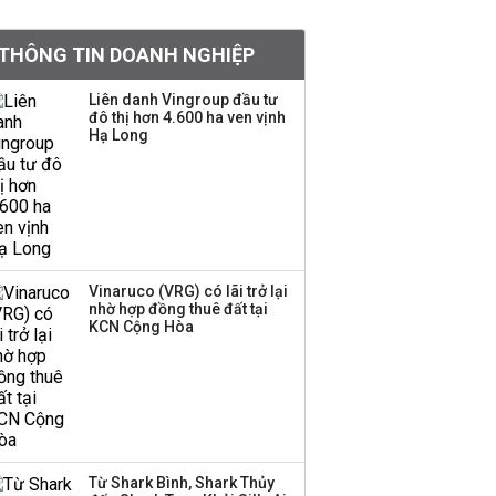
Chân dung ông chủ kín
THÔNG TIN DOANH NGHIỆP
tiếng đứng sau tiệm
vàng Mi Hồng: Từ phụ
Liên danh Vingroup đầu tư
xe, sửa đồ điện tử cũ
đô thị hơn 4.600 ha ven vịnh
đến gây dựng thương
Hạ Long
hiệu hơn 35 năm tuổi
SSI Research chỉ ra hai
yếu tố quyết định động
lực tăng trưởng nửa
cuối năm
Vinaruco (VRG) có lãi trở lại
nhờ hợp đồng thuê đất tại
PNJ công bố thông tin
KCN Cộng Hòa
bất thường liên quan
đến vấn đề nộp thuế
Ông Trump sắp có
quyền tùy ý áp thuế
Từ Shark Bình, Shark Thủy
100% lên những đối tác