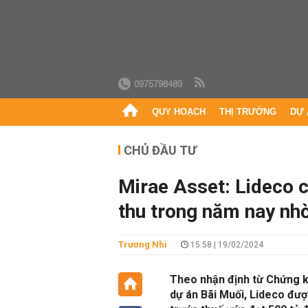
0975798489
QUY HOẠCH
THỊ TRƯỜNG
DỰ 
CHỦ ĐẦU TƯ
Mirae Asset: Lideco c
thu trong năm nay nh
Trương Nhi
15:58 | 19/02/2024
Theo nhận định từ Chứng k
dự án Bãi Muối, Lideco đượ