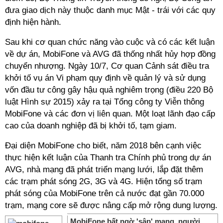
đưa giao dịch này thuộc danh mục Mật - trái với các quy
định hiện hành.
Sau khi cơ quan chức năng vào cuộc và có các kết luận
về dự án, MobiFone và AVG đã thống nhất hủy hợp đồng
chuyển nhượng. Ngày 10/7, Cơ quan Cảnh sát điều tra
khởi tố vụ án Vi phạm quy định về quản lý và sử dụng
vốn đầu tư công gây hậu quả nghiêm trọng (điều 220 Bộ
luật Hình sự 2015) xảy ra tại Tổng công ty Viễn thông
MobiFone và các đơn vị liên quan. Một loạt lãnh đạo cấp
cao của doanh nghiệp đã bị khởi tố, tạm giam.
Đại diện MobiFone cho biết, năm 2018 bên cạnh việc
thực hiện kết luận của Thanh tra Chính phủ trong dự án
AVG, nhà mạng đã phát triển mạng lưới, lắp đặt thêm
các trạm phát sóng 2G, 3G và 4G. Hiện tổng số trạm
phát sóng của MobiFone trên cả nước đạt gần 70.000
trạm, mạng core sẽ được nâng cấp mở rộng dung lượng.
MobiFone bất ngờ 'sập' mạng, người