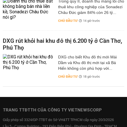
Trong qúy II, doanh thu mảng lõi cho
thuê khu công nghiệp của Sonadezi
Châu Đức giảm 84% còn 26 tỷ...
CHỦ ĐẦU TƯ
14 giờ trước
DXG rút khỏi hai khu đô thị 6.200 tỷ ở Cần Thơ,
Phú Thọ
DXG cho biết Khu đô thị mới Mái
Dầm và Khu đô thị mới tại xã Bá
Hiến không còn phù hợp với...
CHỦ ĐẦU TƯ
18 giờ trước
TRANG TTĐTTH CỦA CÔNG TY VIETNEWSCORP
Giấy phép số 3324/GP-TTĐT do Sở VH&TT TPHCM cấp ngày 20/3/2026
Lầu 5 - Compa Building - 293 Điện Biên Phủ - Phường Gia Định - TP.HCM