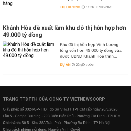
THỊ TRƯỜNG
11:26 | 07/08/2026
Khánh Hòa đề xuất làm khu đô thị hỗn hợp hơn
49.000 tỷ đồng
Khu đô thị hỗn hợp Vĩnh Lương,
tổng vốn hơn 49.000 tỷ đồng vừa
được UBND Khánh Hòa trình...
DỰ ÁN
22 giờ trước
TRANG TTĐTTH CỦA CÔNG TY VIETNEWSCORP
Giấy phép số 3324/GP-TTĐT do Sở VH&TT TPHCM cấp ngày 20/3/2026
Lầu 5 - Compa Building - 293 Điện Biên Phủ - Phường Gia Định - TP.HCM
Chi nhánh:
Số 5 - Khu 38A Trần Phú - Phường Ba Đình - TP. Hà Nội
Chịu trách nhiệm nội dung:
Nguyễn Minh Quyết