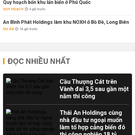
Quy hoạch bốn khu lấn biển ở Phú Quốc
QUY HOẠCH
4 giờ trước
An Bình Phát Holdings làm khu NOXH ở Bồ Đề, Long Biên
DỰ ÁN
16 giờ trước
ĐỌC NHIỀU NHẤT
Cầu Thượng Cát trên
Vành đai 3,5 sau gần một
năm thi công
Thái An Holdings cùng
nhà đầu tư ngoại muốn
làm tổ hợp cảng biển đô
thị công nghiệp 18 tỷ