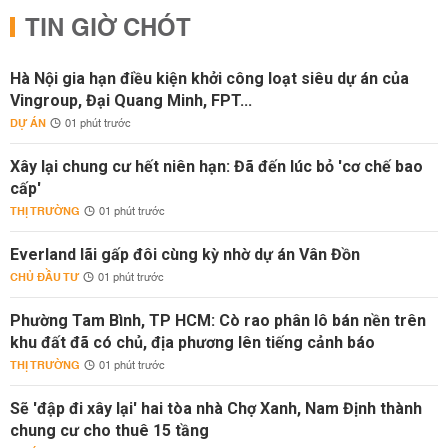
TIN GIỜ CHÓT
Hà Nội gia hạn điều kiện khởi công loạt siêu dự án của
Vingroup, Đại Quang Minh, FPT...
DỰ ÁN
01 phút trước
Xây lại chung cư hết niên hạn: Đã đến lúc bỏ 'cơ chế bao
cấp'
THỊ TRƯỜNG
01 phút trước
Everland lãi gấp đôi cùng kỳ nhờ dự án Vân Đồn
CHỦ ĐẦU TƯ
01 phút trước
Phường Tam Bình, TP HCM: Cò rao phân lô bán nền trên
khu đất đã có chủ, địa phương lên tiếng cảnh báo
THỊ TRƯỜNG
01 phút trước
Sẽ 'đập đi xây lại' hai tòa nhà Chợ Xanh, Nam Định thành
chung cư cho thuê 15 tầng