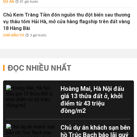
DỰ ÁN
01 giờ trước
Chủ Kem Tràng Tiền đón nguồn thu đột biến sau thương
vụ thâu tóm Hải Hà, mở cửa hàng flagship trên đất vàng
18 Hàng Bài
CHỦ ĐẦU TƯ
3 giờ trước
ĐỌC NHIỀU NHẤT
Hoàng Mai, Hà Nội đấu
giá 13 thửa đất ở, khởi
điểm từ 43 triệu
đồng/m2
Chủ dự án khách sạn bên
hồ Trúc Bạch báo lãi quý