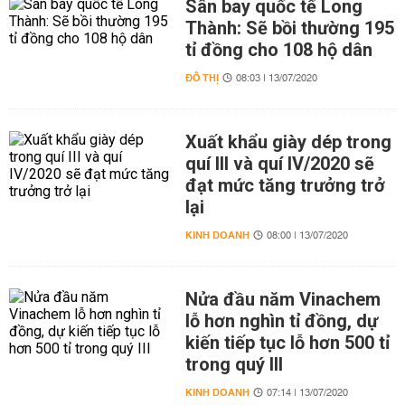
Sân bay quốc tế Long
Thành: Sẽ bồi thường 195
tỉ đồng cho 108 hộ dân
ĐÔ THỊ
08:03 | 13/07/2020
Xuất khẩu giày dép trong
quí III và quí IV/2020 sẽ
đạt mức tăng trưởng trở
lại
KINH DOANH
08:00 | 13/07/2020
Nửa đầu năm Vinachem
lỗ hơn nghìn tỉ đồng, dự
kiến tiếp tục lỗ hơn 500 tỉ
trong quý III
KINH DOANH
07:14 | 13/07/2020