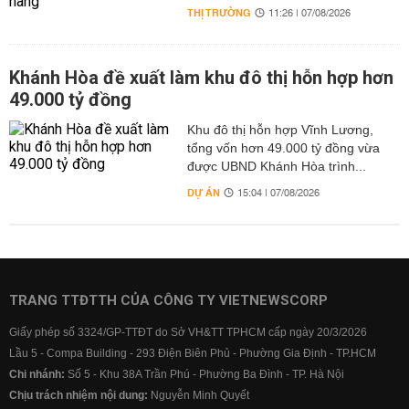
THỊ TRƯỜNG
11:26 | 07/08/2026
Khánh Hòa đề xuất làm khu đô thị hỗn hợp hơn
49.000 tỷ đồng
Khu đô thị hỗn hợp Vĩnh Lương,
tổng vốn hơn 49.000 tỷ đồng vừa
được UBND Khánh Hòa trình...
DỰ ÁN
15:04 | 07/08/2026
TRANG TTĐTTH CỦA CÔNG TY VIETNEWSCORP
Giấy phép số 3324/GP-TTĐT do Sở VH&TT TPHCM cấp ngày 20/3/2026
Lầu 5 - Compa Building - 293 Điện Biên Phủ - Phường Gia Định - TP.HCM
Chi nhánh:
Số 5 - Khu 38A Trần Phú - Phường Ba Đình - TP. Hà Nội
Chịu trách nhiệm nội dung:
Nguyễn Minh Quyết