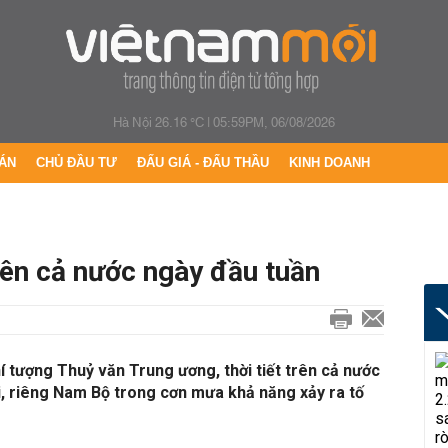
Hà Nội 26.16 °C
|
05:59PM, 06/08/2026
ÁN
CHỦ ĐẦU TƯ
ĐẤU GIÁ - ĐẤU THẦU
KINH DOANH
rên cả nước ngày đầu tuần
 tượng Thuỷ văn Trung ương, thời tiết trên cả nước
i, riêng Nam Bộ trong cơn mưa khả năng xảy ra tố