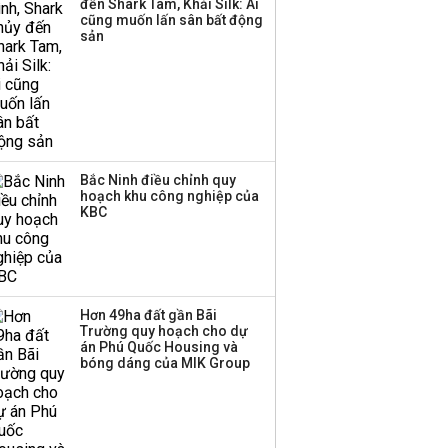
đến Shark Tam, Khải Silk: Ai
cũng muốn lấn sân bất động
Thị trường thường
sản
‘phất lên’ trong tháng 8,
nhóm ngành nào có
tiềm năng dẫn sóng?
Bắc Ninh điều chỉnh quy
hoạch khu công nghiệp của
KBC
Hơn 49ha đất gần Bãi
Trường quy hoạch cho dự
án Phú Quốc Housing và
bóng dáng của MIK Group