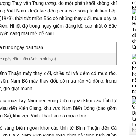
ượng Thuỷ văn Trung ương, do một phần khối không khí
ng Việt Nam, dưới tác động của các sóng lạnh liên tiếp
9/9), thời tiết miền Bắc có những thay đổi, mưa xảy ra
Biên. Nhiệt độ trong ngày giảm đáng kể, cao nhất ở Bắc
huyển sang mát mẻ, dễ chịu.
c ngày đầu tuần (Ảnh minh họa)
ình Thuận mây thay đổi, chiều tối và đêm có mưa rào,
yên, Nam Bộ mây thay đổi, có mưa rào và dông, trong
, gió giật mạnh.
gió mùa Tây Nam nên vùng biển ngoài khơi các tỉnh từ
Mau đến Kiên Giang, khu vực Nam Biển Đông (bao gồm
g Sa), khu vực Vịnh Thái Lan có mưa dông.
 ở vùng biển ngoài khơi các tỉnh từ Bình Thuận đến Cà
, khu vực Nam Biển Đông (bao gồm cả vùng biển quần