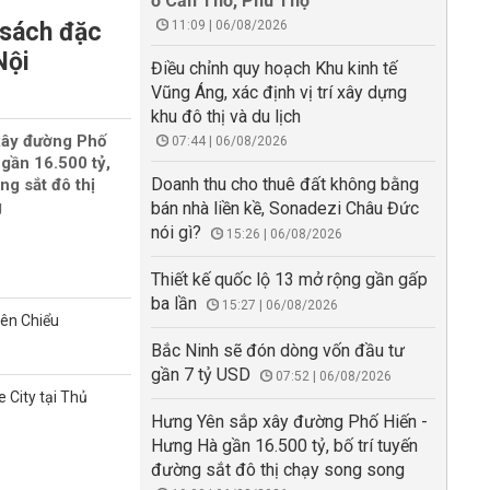
ở Cần Thơ, Phú Thọ
 sách đặc
11:09 | 06/08/2026
Nội
Điều chỉnh quy hoạch Khu kinh tế
Vũng Áng, xác định vị trí xây dựng
khu đô thị và du lịch
xây đường Phố
07:44 | 06/08/2026
gần 16.500 tỷ,
Doanh thu cho thuê đất không bằng
ng sắt đô thị
g
bán nhà liền kề, Sonadezi Châu Đức
nói gì?
15:26 | 06/08/2026
Thiết kế quốc lộ 13 mở rộng gần gấp
ba lần
15:27 | 06/08/2026
iên Chiểu
Bắc Ninh sẽ đón dòng vốn đầu tư
gần 7 tỷ USD
07:52 | 06/08/2026
 City tại Thủ
Hưng Yên sắp xây đường Phố Hiến -
Hưng Hà gần 16.500 tỷ, bố trí tuyến
đường sắt đô thị chạy song song