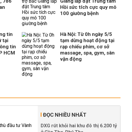
, 786
Giang lắp đặt Trung tâm
uan
Hồi sức tích cực quy mô
100 giường bệnh
ng tin
Hà Nội: Từ 0h ngày 5/5
 tại
tạm dừng hoạt động tại
ông tin
rạp chiếu phim, cơ sở
TP HCM
massage, spa, gym, sân
vận động
ĐỌC NHIỀU NHẤT
DXG rút khỏi hai khu đô thị 6.200 tỷ