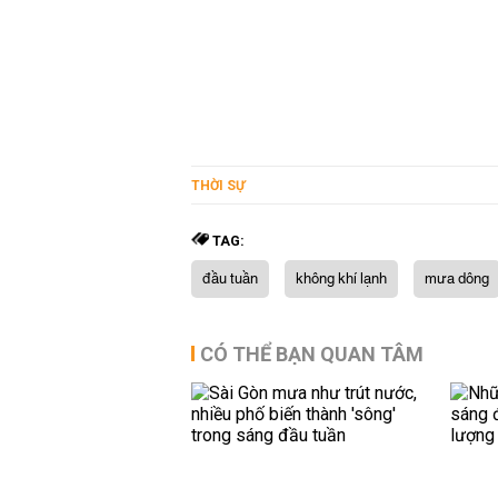
THỜI SỰ
TAG:
đầu tuần
không khí lạnh
mưa dông
CÓ THỂ BẠN QUAN TÂM