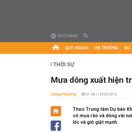
0975798489
QUY HOẠCH
THỊ TRƯỜNG
DỰ 
THỜI SỰ
Mưa dông xuất hiện t
Công Phương
01:58 | 19/09/2016
Theo Trung tâm Dự báo Khí
có mưa rào và dông vài nơ
lốc và gió giật mạnh.