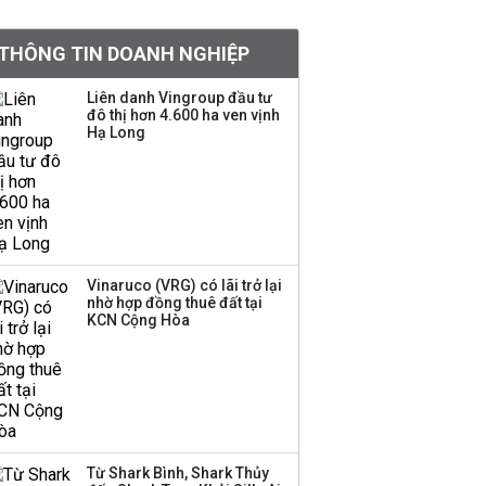
khoản
THÔNG TIN DOANH NGHIỆP
Quy hoạch 4 khu lấn
biển ở Phú Quốc
Liên danh Vingroup đầu tư
đô thị hơn 4.600 ha ven vịnh
Hạ Long
Một thương hiệu thời
trang Việt đóng cửa
sau 5 năm hoạt động,
thanh lý toàn bộ cửa
hàng
Vinaruco (VRG) có lãi trở lại
nhờ hợp đồng thuê đất tại
Dự án Sheraton Phú
KCN Cộng Hòa
Quốc bị buộc chấm dứt
hoạt động
Chuyên gia Phạm Xuân
Hoè chỉ ra 6 nguyên
Từ Shark Bình, Shark Thủy
nhân khiến dòng vốn