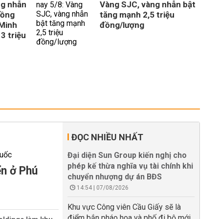
ng nhẫn
Vàng SJC, vàng nhẫn bật
đồng
tăng mạnh 2,5 triệu
 Minh
đồng/lượng
3 triệu
ĐỌC NHIỀU NHẤT
Đại diện Sun Group kiến nghị cho
phép kế thừa nghĩa vụ tài chính khi
ển ở Phú
chuyển nhượng dự án BĐS
14:54 | 07/08/2026
Khu vực Công viên Cầu Giấy sẽ là
điểm bắn pháo hoa và phố đi bộ mới