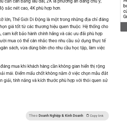
 nếu cần cân bằng lâu dài, 2K là phương án đáng chú ý;
độ sắc nét cao, 4K phù hợp hơn.
ỡ lớn, Thế Giới Di Động là
một trong những
địa chỉ đáng
họn giá tốt từ các thương hiệu quen thuộc
. Hệ thống cho
,
cam kết
bảo hành chính hãng và các ưu đãi phù hợp
ời mua có thể cân nhắc theo nhu cầu sử dụng thực tế
gân sách, vừa dùng bền cho
nhu cầu
học tập, làm việc
h đáng mua khi
khách hàng
cần không gian hiển thị rộng
hoải mái. Điểm mấu chốt không nằm ở việc chọn mẫu đắt
 giải, tính năng và kích thước phù hợp với thói quen sử
Theo
Doanh Nghiệp & Kinh Doanh
Copy link