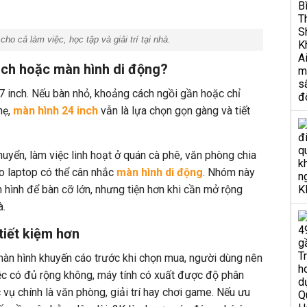
ho cả làm việc, học tập và giải trí tại nhà.
nch hoặc màn hình di động?
7 inch. Nếu bàn nhỏ, khoảng cách ngồi gần hoặc chỉ
hẹ,
màn hình 24 inch
vẫn là lựa chọn gọn gàng và tiết
uyển, làm việc linh hoạt ở quán cà phê, văn phòng chia
o laptop có thể cân nhắc
màn hình di động
. Nhóm này
 hình để bàn cỡ lớn, nhưng tiện hơn khi cần mở rộng
à.
tiết kiệm hơn
àn hình khuyến cáo t
rước khi chọn mua, người dùng nên
ệc có đủ rộng không, máy tính có xuất được độ phân
vụ chính là văn phòng, giải trí hay chơi game. Nếu ưu