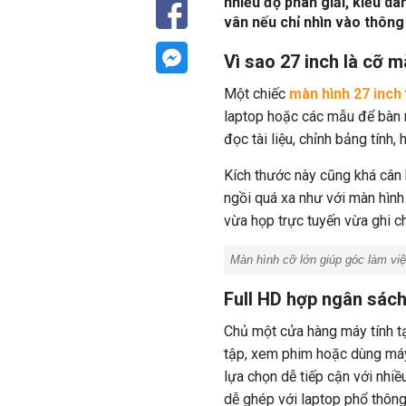
nhiều độ phân giải, kiểu d
vân nếu chỉ nhìn vào thông
Vì sao 27 inch là cỡ 
Một chiếc
màn hình 27 inch
laptop hoặc các mẫu để bàn n
đọc tài liệu, chỉnh bảng tính,
Kích thước này cũng khá cân
ngồi quá xa như với màn hình 
vừa họp trực tuyến vừa ghi c
Màn hình cỡ lớn giúp góc làm việ
Full HD hợp ngân sách
Chủ một cửa hàng máy tính tạ
tập, xem phim hoặc dùng máy 
lựa chọn dễ tiếp cận
với nhiề
dễ ghép với laptop phổ thôn