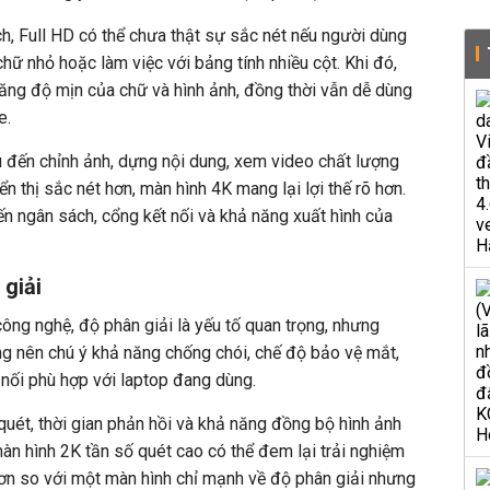
nch, Full HD có thể chưa thật sự sắc nét nếu người dùng
hữ nhỏ hoặc làm việc với bảng tính nhiều cột. Khi đó,
ăng độ mịn của chữ và hình ảnh, đồng thời vẫn dễ dùng
e.
u đến chỉnh ảnh, dựng nội dung, xem video chất lượng
 thị sắc nét hơn, màn hình 4K mang lại lợi thế rõ hơn.
ến ngân sách, cổng kết nối và khả năng xuất hình của
 giải
công nghệ, đ
ộ phân giải là yếu tố quan trọng, nhưng
g nên chú ý khả năng chống chói, chế độ bảo vệ mắt,
 nối phù hợp với laptop đang dùng.
quét, thời gian phản hồi và khả năng đồng bộ hình ảnh
àn hình 2K tần số quét cao có thể đem lại trải nghiệm
n so với một màn hình chỉ mạnh về độ phân giải nhưng