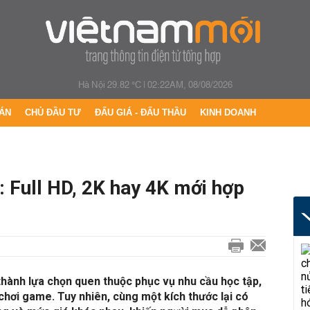
Hà Nội 29.82 °C
|
02:22AM, 08/08/2026
ÁN
CHỦ ĐẦU TƯ
ĐẤU GIÁ - ĐẤU THẦU
KINH DOANH
 Full HD, 2K hay 4K mới hợp
thành lựa chọn quen thuộc phục vụ nhu cầu học tập,
và chơi game. Tuy nhiên, cùng một kích thước lại có