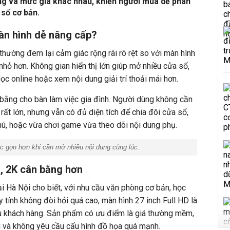
áng và mức giá khác nhau, khiến người mua dễ phân
 số cơ bản.
màn hình dễ nâng cấp
?
thường đem lại cảm giác rộng rãi rõ rệt so với màn hình
hỏ hơn. Không gian hiển thị lớn giúp mở nhiều cửa sổ,
 học online hoặc xem nội dung giải trí thoải mái hơn.
 bằng cho bàn làm việc gia đình. Người dùng không cần
rất lớn, nhưng vẫn có đủ diện tích để chia đôi cửa sổ,
hú, hoặc vừa chơi game vừa theo dõi nội dung phụ.
c gọn hơn khi cần mở nhiều nội dung cùng lúc.
, 2K cân bằng hơn
i Hà Nội cho biết, v
ới nhu cầu văn phòng cơ bản, học
tính không đòi hỏi quá cao, màn hình 27 inch Full HD là
u khách hàng
.
Sản phẩm có ư
u điểm là giá thường mềm,
g
và
không yêu cầu cấu hình đồ họa quá mạnh.