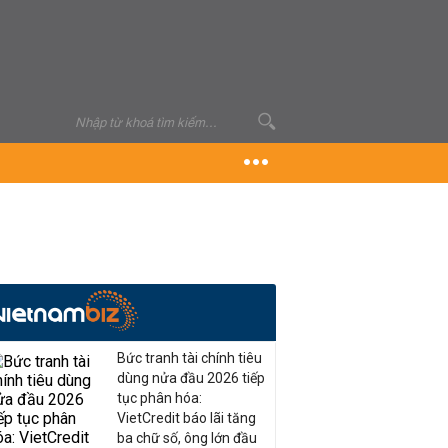
Bức tranh tài chính tiêu
dùng nửa đầu 2026 tiếp
tục phân hóa:
VietCredit báo lãi tăng
ba chữ số, ông lớn đầu