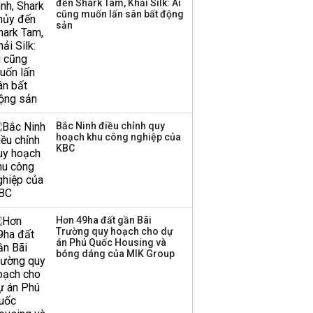
đến Shark Tam, Khải Silk: Ai
trong nền kinh tế còn
cũng muốn lấn sân bất động
'tắc nghẽn'
sản
Bắc Ninh điều chỉnh quy
hoạch khu công nghiệp của
KBC
Hơn 49ha đất gần Bãi
Trường quy hoạch cho dự
án Phú Quốc Housing và
bóng dáng của MIK Group