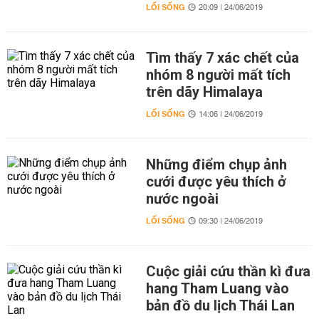
LỐI SỐNG
20:09 | 24/06/2019
Tìm thấy 7 xác chết của
nhóm 8 người mất tích
trên dãy Himalaya
LỐI SỐNG
14:06 | 24/06/2019
Những điểm chụp ảnh
cưới được yêu thích ở
nước ngoài
LỐI SỐNG
09:30 | 24/06/2019
Cuộc giải cứu thần kì đưa
hang Tham Luang vào
bản đồ du lịch Thái Lan