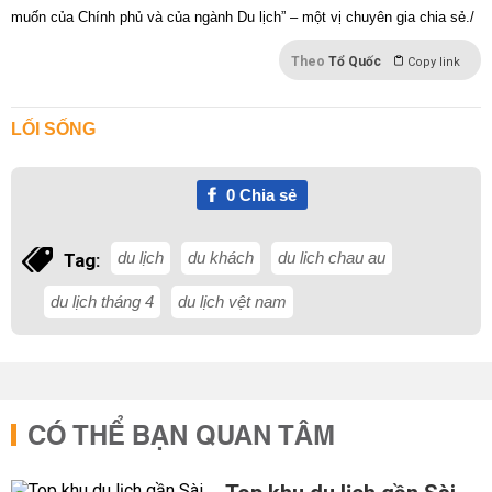
muốn của Chính phủ và của ngành Du lịch” – một vị chuyên gia chia sẻ./
Theo
Tổ Quốc
Copy link
LỐI SỐNG
0
Chia sẻ
du lịch
du khách
du lich chau au
Tag:
du lịch tháng 4
du lịch vệt nam
CÓ THỂ BẠN QUAN TÂM