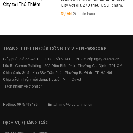
City với giá 270 triệu USD, chấm...
DỰ ÁN
11 giờ trước
TRANG TTĐTTH CỦA CÔNG TY VIETNEWSCORP
Giấy phép số 3324/GP-TTĐT do Sở VH&TT TPHCM cấp ngày 20/3/2026
Lầu 5 - Compa Building - 293 Điện Biên Phủ - Phường Gia Định - TP.HCM
Chi nhánh:
Số 5 - Khu 38A Trần Phú - Phường Ba Đình - TP. Hà Nội
Chịu trách nhiệm nội dung:
Nguyễn Minh Quyết
Trách nhiệm về thông tin
Hotline:
0975798489
Email:
info@vietnammoi.vn
DỊCH VỤ QUẢNG CÁO: