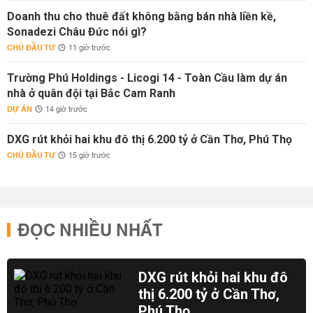
Doanh thu cho thuê đất không bằng bán nhà liền kề,
Sonadezi Châu Đức nói gì?
CHỦ ĐẦU TƯ
11 giờ trước
Trường Phú Holdings - Licogi 14 - Toàn Cầu làm dự án
nhà ở quân đội tại Bắc Cam Ranh
DỰ ÁN
14 giờ trước
DXG rút khỏi hai khu đô thị 6.200 tỷ ở Cần Thơ, Phú Thọ
CHỦ ĐẦU TƯ
15 giờ trước
ĐỌC NHIỀU NHẤT
DXG rút khỏi hai khu đô
thị 6.200 tỷ ở Cần Thơ,
Phú Thọ