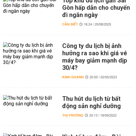
Top khu du lịch gần Sài
Gòn hấp dẫn cho chuyến
đi ngắn ngày
CẦN BIẾT
16:24 | 20/08/2025
Công ty du lịch bị ảnh
hưởng ra sao khi giá vé
máy bay giảm mạnh dịp
30/4?
KINH DOANH
20:50 | 02/05/2023
Thu hút du lịch từ bất
động sản nghỉ dưỡng
THỊ TRƯỜNG
20:13 | 18/09/2022