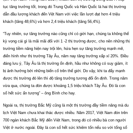
tục tăng trưởng tốt, trong đó Trung Quốc và Hàn Quốc là hai thị trường
dẫn đầu lượng khách đến Vệt Nam với việc lần lượt đạt hơn 4 triệu
khách (tăng 48,6%) và hơn 2,4 triệu khách (tăng 56,4%).
“Tuy nhiên, sự tăng trưởng nào cũng chỉ có giới hạn, chúng ta không thể
kỳ vọng cái gì là mãi mãi đối với 1 -2 thị trường được, cho nên những thị
trường tiềm năng hiện nay trội lên, hứa hẹn sự tăng trưởng mạnh mẽ,
điển hình như thị trường Tây Âu, năm nay tăng trưởng xấp xỉ 20%. Điều
đáng lưu ý, Tây Âu là thị trường ổn định, hầu như không có suy giảm, ít
bị ảnh hưởng bởi những biến cố trên thế giới. Do vậy, khi ta đẩy mạnh
được thị trường đó lên thì độ tăng trưởng tương đối ổn định. Trong năm
vừa qua, chúng ta đón được khoảng 1,5 triệu khách Tây Âu. Đó là con
số hết sức ấn tượng” – ông Bình cho hay.
Ngoài ra, thị trường Bắc Mỹ cũng là một thị trường đầy tiềm năng mà du
lịch Việt Nam chưa khai thác được nhiều. Năm 2017, Việt Nam đón trên
700 ngàn khách Bắc Mỹ đến Việt Nam, trong đó có nhiều bà con người
Việt ở nước ngoài. Đây là con số hết sức khiêm tốn nếu so với tổng số