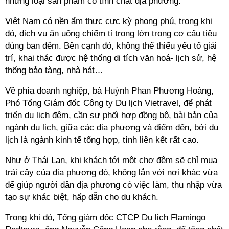
những loại sản phẩm có tính chất địa phương.
Việt Nam có nền ẩm thực cực kỳ phong phú, trong khi
đó, dịch vụ ăn uống chiếm tỉ trọng lớn trong cơ cấu tiêu
dùng ban đêm. Bên cạnh đó, không thể thiếu yếu tố giải
trí, khai thác được hệ thống di tích văn hoá- lịch sử, hệ
thống bảo tàng, nhà hát…
Về phía doanh nghiệp, bà Huỳnh Phan Phương Hoàng,
Phó Tổng Giám đốc Công ty Du lịch Vietravel, để phát
triển du lịch đêm, cần sự phối hợp đồng bộ, bài bản của
ngành du lịch, giữa các địa phương và điểm đến, bởi du
lịch là ngành kinh tế tổng hợp, tính liên kết rất cao.
Như ở Thái Lan, khi khách tới một chợ đêm sẽ chỉ mua
trái cây của địa phương đó, không lẫn với nơi khác vừa
để giúp người dân địa phương có việc làm, thu nhập vừa
tạo sự khác biệt, hấp dẫn cho du khách.
Trong khi đó, Tổng giám đốc CTCP Du lịch Flamingo