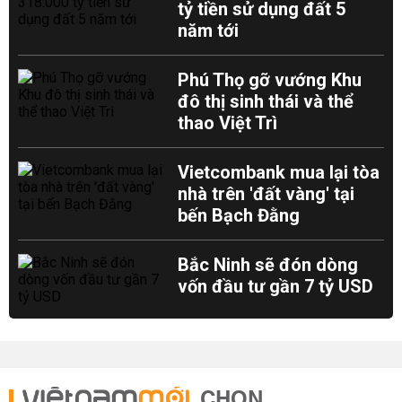
tỷ tiền sử dụng đất 5
năm tới
Phú Thọ gỡ vướng Khu
đô thị sinh thái và thể
thao Việt Trì
Vietcombank mua lại tòa
nhà trên 'đất vàng' tại
bến Bạch Đằng
Bắc Ninh sẽ đón dòng
vốn đầu tư gần 7 tỷ USD
CHỌN