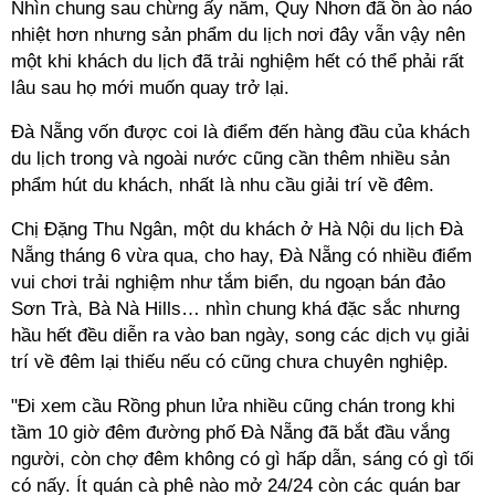
Nhìn chung sau chừng ấy năm, Quy Nhơn đã ồn ào náo
nhiệt hơn nhưng sản phẩm du lịch nơi đây vẫn vậy nên
một khi khách du lịch đã trải nghiệm hết có thể phải rất
lâu sau họ mới muốn quay trở lại.
Đà Nẵng vốn được coi là điểm đến hàng đầu của khách
du lịch trong và ngoài nước cũng cần thêm nhiều sản
phẩm hút du khách, nhất là nhu cầu giải trí về đêm.
Chị Đặng Thu Ngân, một du khách ở Hà Nội du lịch Đà
Nẵng tháng 6 vừa qua, cho hay, Đà Nẵng có nhiều điểm
vui chơi trải nghiệm như tắm biển, du ngoạn bán đảo
Sơn Trà, Bà Nà Hills… nhìn chung khá đặc sắc nhưng
hầu hết đều diễn ra vào ban ngày, song các dịch vụ giải
trí về đêm lại thiếu nếu có cũng chưa chuyên nghiệp.
"Đi xem cầu Rồng phun lửa nhiều cũng chán trong khi
tầm 10 giờ đêm đường phố Đà Nẵng đã bắt đầu vắng
người, còn chợ đêm không có gì hấp dẫn, sáng có gì tối
có nấy. Ít quán cà phê nào mở 24/24 còn các quán bar