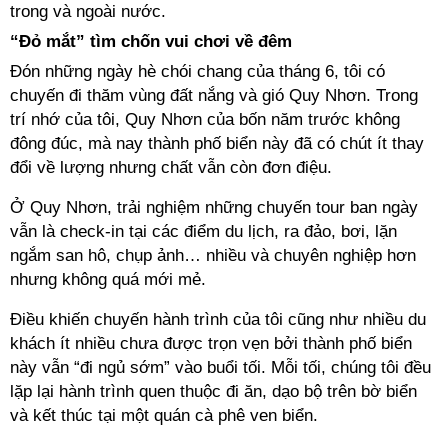
trong và ngoài nước.
“Đỏ mắt” tìm chốn vui chơi về đêm
Đón những ngày hè chói chang của tháng 6, tôi có
chuyến đi thăm vùng đất nắng và gió Quy Nhơn. Trong
trí nhớ của tôi, Quy Nhơn của bốn năm trước không
đông đúc, mà nay thành phố biển này đã có chút ít thay
đổi về lượng nhưng chất vẫn còn đơn điệu.
Ở Quy Nhơn, trải nghiệm những chuyến tour ban ngày
vẫn là check-in tại các điểm du lịch, ra đảo, bơi, lặn
ngắm san hô, chụp ảnh… nhiều và chuyên nghiệp hơn
nhưng không quá mới mẻ.
Điều khiến chuyến hành trình của tôi cũng như nhiều du
khách ít nhiều chưa được trọn vẹn bởi thành phố biển
này vẫn “đi ngủ sớm” vào buổi tối. Mỗi tối, chúng tôi đều
lặp lại hành trình quen thuộc đi ăn, dạo bộ trên bờ biển
và kết thúc tại một quán cà phê ven biển.