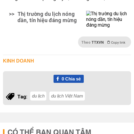
>>
Thị trường du lịch nóng
dần, tín hiệu đáng mừng
Theo
TTXVN
Copy link
KINH DOANH
0
Chia sẻ
du lịch
du lịch Việt Nam
Tag:
CÓ THỂ BẠN QUAN TÂM