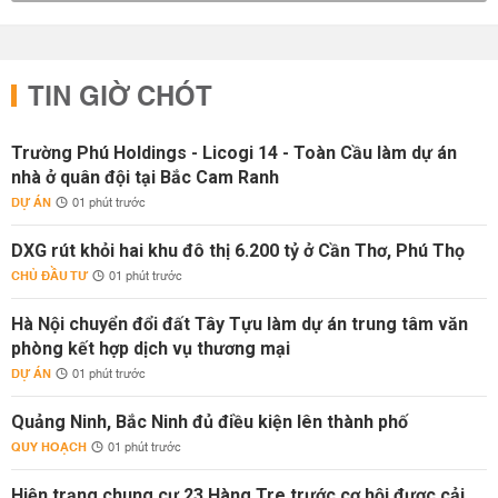
TIN GIỜ CHÓT
Trường Phú Holdings - Licogi 14 - Toàn Cầu làm dự án
nhà ở quân đội tại Bắc Cam Ranh
DỰ ÁN
01 phút trước
DXG rút khỏi hai khu đô thị 6.200 tỷ ở Cần Thơ, Phú Thọ
CHỦ ĐẦU TƯ
01 phút trước
Hà Nội chuyển đổi đất Tây Tựu làm dự án trung tâm văn
phòng kết hợp dịch vụ thương mại
DỰ ÁN
01 phút trước
Quảng Ninh, Bắc Ninh đủ điều kiện lên thành phố
QUY HOẠCH
01 phút trước
Hiện trạng chung cư 23 Hàng Tre trước cơ hội được cải