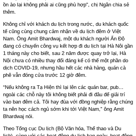
ồn ào lại không phải ai cũng phù hợp", chị Ngân chia sẻ
thêm.
Không chỉ với khách du lịch trong nước, du khách quốc
tế cũng cùng chung cảm nhận về du lịch đêm ở Việt
Nam. Ông Amit Bhardwaj, một du khách người Ấn Độ
đang có chuyến công vụ kết hợp đi du lịch tại Hà Nôi gần
1 tháng này cho biết, sau 2 năm được quay trở lại, Hà
Nội chưa có nhiều thay đổi đáng kể có thể một phần do
dịch COVID-19, nhưng hầu hết các nhà hàng, quán cà
phê vẫn đóng cửa trước 12 giờ đêm.
“Nếu không ra Tạ Hiện thì lại lên các quán bar, pub…
ngoài các chỗ này tôi không biết phải đi đâu để giải trí
vào ban đêm cả. Tôi hay đùa với đồng nghiệp rằng chúng
ta nên học cách ngủ sớm khi tới Việt Nam,” ông Amit
Bhardwaj nói.
Theo Tổng cục Du lịch (Bộ Văn hóa, Thể thao và Du
lịch), cùng với các hoạt động du lịch ban ngày, hoạt động