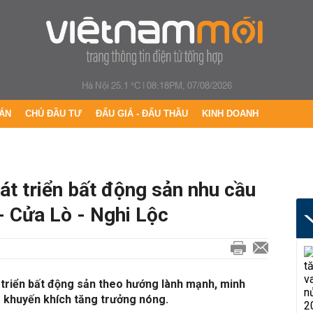
Hà Nội 25.1 °C
|
08:18PM, 07/08/2026
ÁN
CHỦ ĐẦU TƯ
ĐẤU GIÁ - ĐẤU THẦU
KINH DOANH
át triển bất động sản nhu cầu
 - Cửa Lò - Nghi Lộc
 triển bất động sản theo hướng lành mạnh, minh
g khuyến khích tăng trưởng nóng.