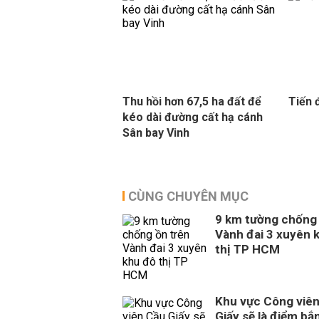
Thu hồi hơn 67,5 ha đất để
Tiến 
kéo dài đường cất hạ cánh
Sân bay Vinh
CÙNG CHUYÊN MỤC
9 km tường chống 
Vành đai 3 xuyên 
thị TP HCM
Khu vực Công viê
Giấy sẽ là điểm bắ