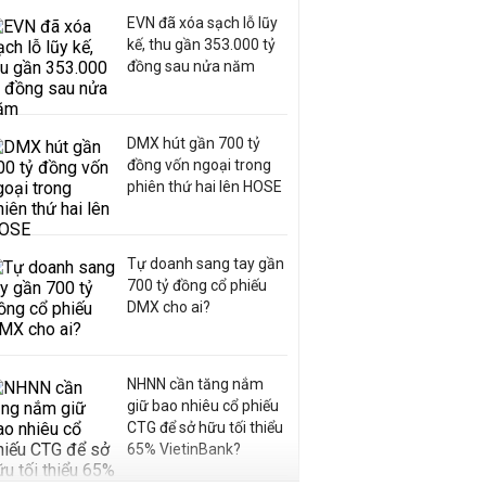
EVN đã xóa sạch lỗ lũy
kế, thu gần 353.000 tỷ
đồng sau nửa năm
DMX hút gần 700 tỷ
đồng vốn ngoại trong
phiên thứ hai lên HOSE
Tự doanh sang tay gần
700 tỷ đồng cổ phiếu
DMX cho ai?
NHNN cần tăng nắm
giữ bao nhiêu cổ phiếu
CTG để sở hữu tối thiểu
65% VietinBank?