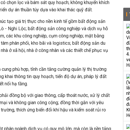
 có chọn lọc và bám sát quy hoạch; không khuyến khích
riển dự án thuần túy dựa vào khai thác quỹ đất.
húc tạo giá trị thực cho nền kinh tế gồm bất động sản
 Lò - Nghi Lộc; bất động sản công nghiệp và dịch vụ hỗ
Nam, các khu công nghiệp, cụm công nghiệp; mặt bằng
 tâm phân phối, kho bãi và logistics; bất động sản du
; nhà ở xã hội, nhà ở công nhân và các thiết chế phục vụ
cung phù hợp, tỉnh cần tăng cường quản lý thị trường
 khai thông tin quy hoạch, tiến độ dự án, pháp lý đất
ết nối hạ tầng.
phải đồng bộ với giao thông, cấp thoát nước, xử lý chất
g mại và không gian công cộng; đồng thời gắn với yêu
 trường, thích ứng biến đổi khí hậu và kiểm soát rủi ro
t phân ngành dịch vụ có quy mô lớn, mà còn là nền tảng