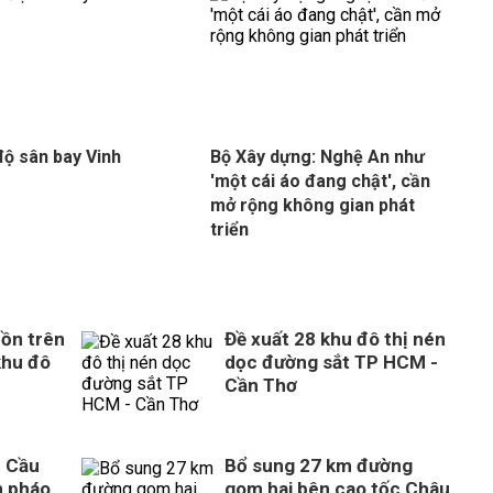
độ sân bay Vinh
Bộ Xây dựng: Nghệ An như
'một cái áo đang chật', cần
mở rộng không gian phát
triển
ồn trên
Đề xuất 28 khu đô thị nén
khu đô
dọc đường sắt TP HCM -
Cần Thơ
n Cầu
Bổ sung 27 km đường
n pháo
gom hai bên cao tốc Châu