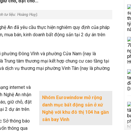
iữ chỗ, đặt chỗ...
h tư liệu:
Hoàng Huy
).
ghệ An đã yêu cầu thực hiện nghiêm quy định của pháp
n, mua bán, kinh doanh bất động sản tại 2 dự án trên
ại phường Đông Vĩnh và phường Cửa Nam (nay là
là Trung tâm thương mại kết hợp chung cư cao tầng tại
 và dịch vụ thương mại phường Vinh Tân (nay là phường
mạng internet và
nh Nghệ An nhận
Nhóm Eurowindow mở rộng
áo, giữ chỗ, đặt
danh mục bất động sản ở xứ
tại 2 dự án trên.
Nghệ với khu đô thị 104 ha gần
sân bay Vinh
c Sở thông báo
vốn thông qua