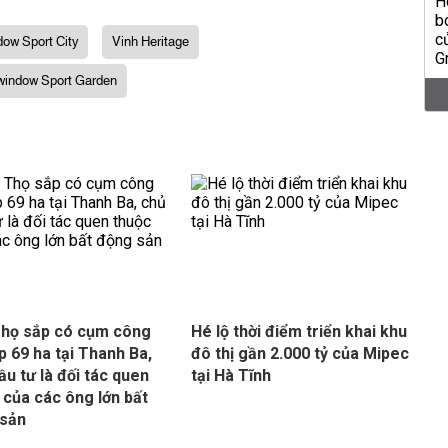
ow Sport City
Vinh Heritage
window Sport Garden
họ sắp có cụm công
Hé lộ thời điểm triển khai khu
p 69 ha tại Thanh Ba,
đô thị gần 2.000 tỷ của Mipec
ầu tư là đối tác quen
tại Hà Tĩnh
 của các ông lớn bất
 sản