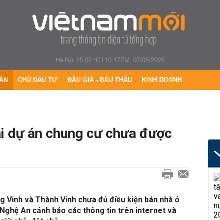
Hà Nội 25.02 °C
|
10:17PM, 07/08/2026
ÁN
CHỦ ĐẦU TƯ
ĐẤU GIÁ - ĐẤU THẦU
KINH DOANH
i dự án chung cư chưa được
g Vinh và Thành Vinh chưa đủ điều kiện bán nhà ở
. Nghệ An cảnh báo các thông tin trên internet và