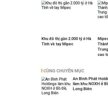
Khu đô thị gần 2.000 tỷ ở Hà
Mipec
Tĩnh về tay Mipec
Thành
Trung
cao t
CÙNG CHUYÊN MỤC
An Bình Phát Hold
làm khu NOXH ở Bồ
Long Biên