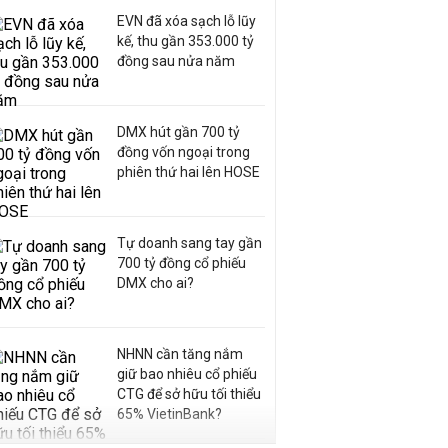
EVN đã xóa sạch lỗ lũy
kế, thu gần 353.000 tỷ
đồng sau nửa năm
DMX hút gần 700 tỷ
đồng vốn ngoại trong
phiên thứ hai lên HOSE
Tự doanh sang tay gần
700 tỷ đồng cổ phiếu
DMX cho ai?
NHNN cần tăng nắm
giữ bao nhiêu cổ phiếu
CTG để sở hữu tối thiểu
65% VietinBank?