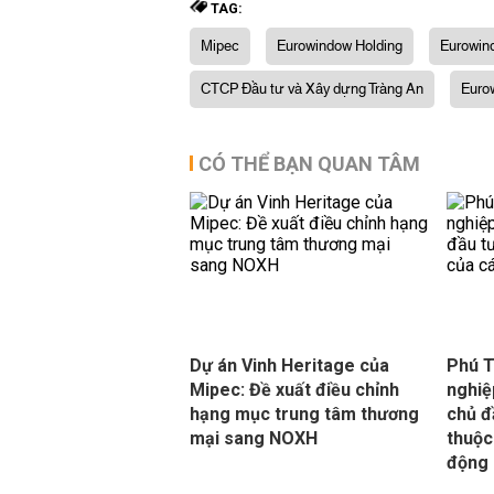
TAG:
Mipec
Eurowindow Holding
Eurowind
CTCP Đầu tư và Xây dựng Tràng An
Euro
CÓ THỂ BẠN QUAN TÂM
Dự án Vinh Heritage của
Phú T
Mipec: Đề xuất điều chỉnh
nghiệ
hạng mục trung tâm thương
chủ đ
mại sang NOXH
thuộc
động