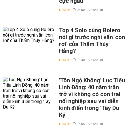
cực ngầu
GIẢI TRÍ
23:00 | 17/06/2019
Top 4 Solo cùng Bolero
nói gì trước nghi vấn 'con
rơi' của Thẩm Thúy
Hằng?
GIẢI TRÍ
16:40 | 17/06/2019
'Tôn Ngộ Không' Lục Tiểu
Linh Đồng: 40 năm trăn
trở vì không có con trai
nối nghiệp sau vai diễn
kinh điển trong 'Tây Du
Ký'
GIẢI TRÍ
15:55 | 17/06/2019