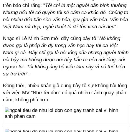
trên báo chí rằng: "
Tôi chỉ là một người dân bình thường.
Nhưng nếu tôi có quyền tôi sẽ cấm ca khúc đó. Chúng ta
nói nhiều đến bản sắc văn hóa, giữ gìn văn hóa. Văn hóa
Việt Nam rất đẹp, nghệ thuật là để tôn vinh cái đẹp
".
Nhạc sĩ Lê Minh Sơn mới đây cũng bày tỏ "
Nó không
được gọi là phép ẩn dụ trong văn học hay thi ca Việt
Nam gì cả. Đây chỉ gọi là nói lóng của những người thích
nói bậy mà không được nói bậy hẳn ra nên nói lóng, nói
ngược lại. Tôi không ủng hộ việc làm này vì nó thể hiện
sự trơ trẽn
".
Đồng thời, nhiều khán giả cũng bày tỏ sự không hài lòng
với việc MV "Như lời đồn" có quá nhiều cảnh quay phản
cảm, không phù hợp.