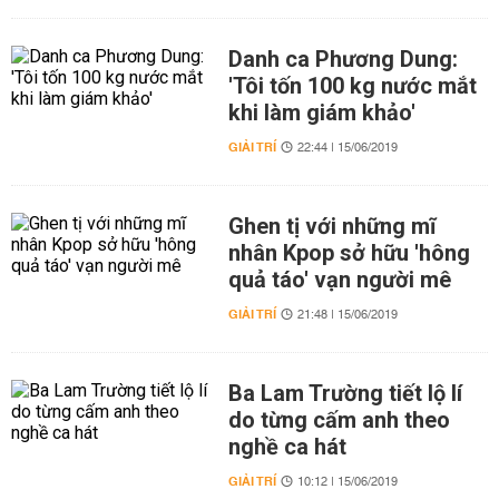
Danh ca Phương Dung:
'Tôi tốn 100 kg nước mắt
khi làm giám khảo'
GIẢI TRÍ
22:44 | 15/06/2019
Ghen tị với những mĩ
nhân Kpop sở hữu 'hông
quả táo' vạn người mê
GIẢI TRÍ
21:48 | 15/06/2019
Ba Lam Trường tiết lộ lí
do từng cấm anh theo
nghề ca hát
GIẢI TRÍ
10:12 | 15/06/2019