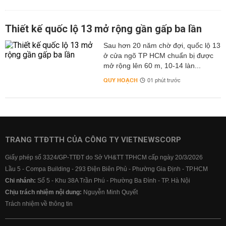
Thiết kế quốc lộ 13 mở rộng gần gấp ba lần
Sau hơn 20 năm chờ đợi, quốc lộ 13
ở cửa ngõ TP HCM chuẩn bị được
mở rộng lên 60 m, 10-14 làn...
QUY HOẠCH
01 phút trước
TRANG TTĐTTH CỦA CÔNG TY VIETNEWSCORP
Giấy phép số 3324/GP-TTĐT do Sở VH&TT TPHCM cấp ngày 20/3/2026
Lầu 5 - Compa Building - 293 Điện Biên Phủ - Phường Gia Định - TP.HCM
Chi nhánh:
Số 5 - Khu 38A Trần Phú - Phường Ba Đình - TP. Hà Nội
Chịu trách nhiệm nội dung:
Nguyễn Minh Quyết
Trách nhiệm về thông tin