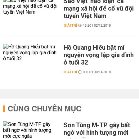
Sao Việt 'náo loạn' cả
mạng xã hội để cổ vũ đội
tuyển Việt Nam
GIẢI TRÍ
15:20 | 02/12/2018
Hồ Quang Hiếu bật mí
nguyện vọng lập gia đình
ở tuổi 32
GIẢI TRÍ
00:00 | 30/11/2018
CÙNG CHUYÊN MỤC
Sơn Tùng M-TP gây bất
ngờ với hình tượng mới