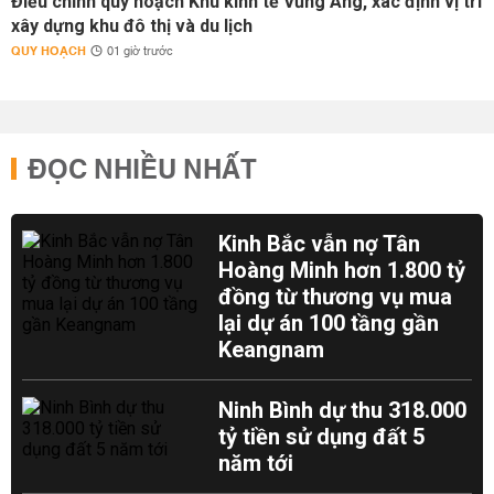
Điều chỉnh quy hoạch Khu kinh tế Vũng Áng, xác định vị trí
xây dựng khu đô thị và du lịch
QUY HOẠCH
01 giờ trước
ĐỌC NHIỀU NHẤT
Kinh Bắc vẫn nợ Tân
Hoàng Minh hơn 1.800 tỷ
đồng từ thương vụ mua
lại dự án 100 tầng gần
Keangnam
Ninh Bình dự thu 318.000
tỷ tiền sử dụng đất 5
năm tới