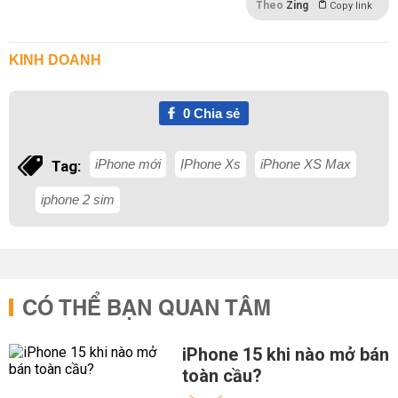
Theo
Zing
Copy link
KINH DOANH
0
Chia sẻ
iPhone mới
ỊPhone Xs
iPhone XS Max
Tag:
iphone 2 sim
CÓ THỂ BẠN QUAN TÂM
iPhone 15 khi nào mở bán
toàn cầu?