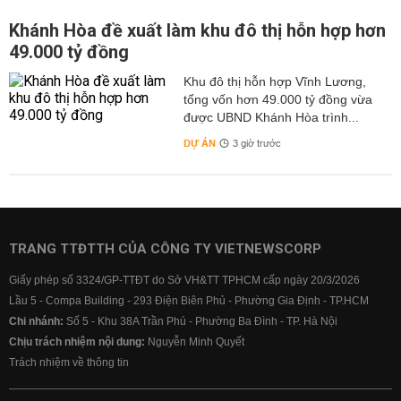
Khánh Hòa đề xuất làm khu đô thị hỗn hợp hơn
49.000 tỷ đồng
Khu đô thị hỗn hợp Vĩnh Lương,
tổng vốn hơn 49.000 tỷ đồng vừa
được UBND Khánh Hòa trình...
DỰ ÁN
3 giờ trước
TRANG TTĐTTH CỦA CÔNG TY VIETNEWSCORP
Giấy phép số 3324/GP-TTĐT do Sở VH&TT TPHCM cấp ngày 20/3/2026
Lầu 5 - Compa Building - 293 Điện Biên Phủ - Phường Gia Định - TP.HCM
Chi nhánh:
Số 5 - Khu 38A Trần Phú - Phường Ba Đình - TP. Hà Nội
Chịu trách nhiệm nội dung:
Nguyễn Minh Quyết
Trách nhiệm về thông tin