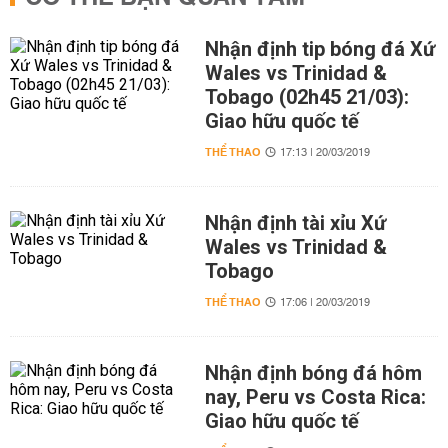
Nhận định tip bóng đá Xứ
Wales vs Trinidad &
Tobago (02h45 21/03):
Giao hữu quốc tế
THỂ THAO
17:13 | 20/03/2019
Nhận định tài xỉu Xứ
Wales vs Trinidad &
Tobago
THỂ THAO
17:06 | 20/03/2019
Nhận định bóng đá hôm
nay, Peru vs Costa Rica:
Giao hữu quốc tế