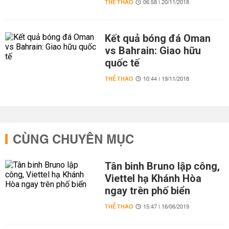
THỂ THAO
06:58 | 20/11/2018
Kết quả bóng đá Oman
vs Bahrain: Giao hữu
quốc tế
THỂ THAO
10:44 | 19/11/2018
CÙNG CHUYÊN MỤC
Tân binh Bruno lập công,
Viettel hạ Khánh Hòa
ngay trên phố biển
THỂ THAO
15:47 | 16/06/2019