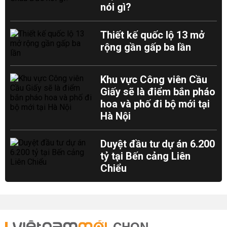
nói gì?
Thiết kế quốc lộ 13 mở
rộng gần gấp ba lần
Khu vực Công viên Cầu
Giấy sẽ là điểm bắn pháo
hoa và phố đi bộ mới tại
Hà Nội
Duyệt đầu tư dự án 6.200
tỷ tại Bến cảng Liên
Chiểu