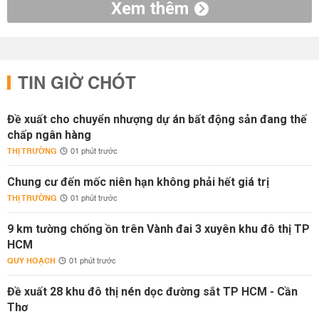
Xem thêm
TIN GIỜ CHÓT
Đề xuất cho chuyển nhượng dự án bất động sản đang thế
chấp ngân hàng
THỊ TRƯỜNG
01 phút trước
Chung cư đến mốc niên hạn không phải hết giá trị
THỊ TRƯỜNG
01 phút trước
9 km tường chống ồn trên Vành đai 3 xuyên khu đô thị TP
HCM
QUY HOẠCH
01 phút trước
Đề xuất 28 khu đô thị nén dọc đường sắt TP HCM - Cần
Thơ