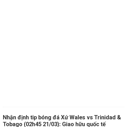
Nhận định tip bóng đá Xứ Wales vs Trinidad &
Tobago (02h45 21/03): Giao hữu quốc tế