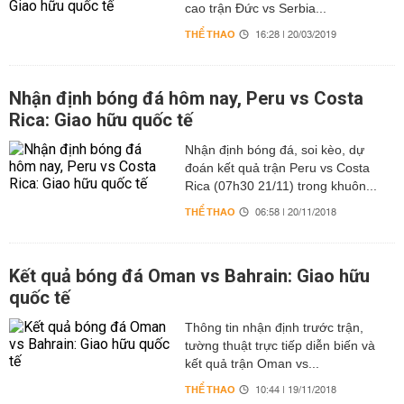
cao trận Đức vs Serbia...
THỂ THAO
16:28 | 20/03/2019
Nhận định bóng đá hôm nay, Peru vs Costa
Rica: Giao hữu quốc tế
Nhận định bóng đá, soi kèo, dự
đoán kết quả trận Peru vs Costa
Rica (07h30 21/11) trong khuôn...
THỂ THAO
06:58 | 20/11/2018
Kết quả bóng đá Oman vs Bahrain: Giao hữu
quốc tế
Thông tin nhận định trước trận,
tường thuật trực tiếp diễn biến và
kết quả trận Oman vs...
THỂ THAO
10:44 | 19/11/2018