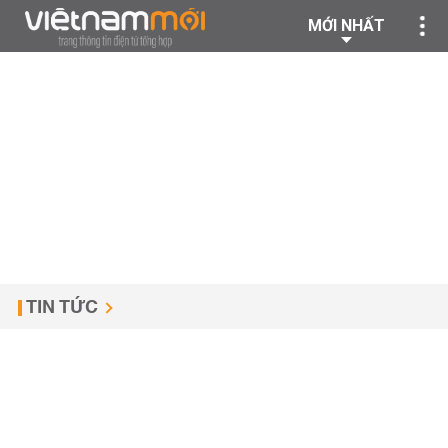
MỚI NHẤT
TIN TỨC