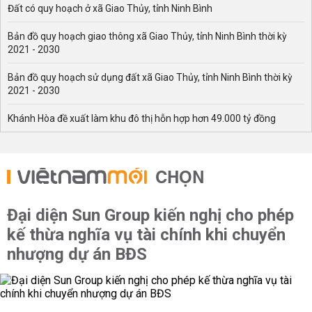
Đất có quy hoạch ở xã Giao Thủy, tỉnh Ninh Bình
Bản đồ quy hoạch giao thông xã Giao Thủy, tỉnh Ninh Bình thời kỳ
2021 - 2030
Bản đồ quy hoạch sử dụng đất xã Giao Thủy, tỉnh Ninh Bình thời kỳ
2021 - 2030
Khánh Hòa đề xuất làm khu đô thị hỗn hợp hơn 49.000 tỷ đồng
CHỌN
Đại diện Sun Group kiến nghị cho phép
kế thừa nghĩa vụ tài chính khi chuyển
nhượng dự án BĐS