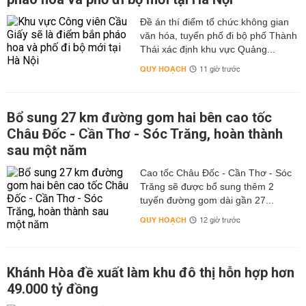
Đề án thí điểm tổ chức không gian
văn hóa, tuyến phố đi bộ phố Thành
Thái xác định khu vực Quảng...
QUY HOẠCH
11 giờ trước
Bổ sung 27 km đường gom hai bên cao tốc
Châu Đốc - Cần Thơ - Sóc Trăng, hoàn thành
sau một năm
Cao tốc Châu Đốc - Cần Thơ - Sóc
Trăng sẽ được bổ sung thêm 2
tuyến đường gom dài gần 27...
QUY HOẠCH
12 giờ trước
Khánh Hòa đề xuất làm khu đô thị hỗn hợp hơn
49.000 tỷ đồng