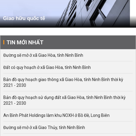
Giao hữu quốc tế
TIN MỚI NHẤT
Đường sẽ mở ở xã Giao Hòa, tỉnh Ninh Bình
Đất có quy hoạch ở xã Giao Hòa, tỉnh Ninh Bình
Bản đồ quy hoạch giao thông xã Giao Hòa, tỉnh Ninh Bình thời kỳ
2021 - 2030
Bản đồ quy hoạch sử dụng đất xã Giao Hòa, tỉnh Ninh Bình thời kỳ
2021 - 2030
An Bình Phát Holdings làm khu NOXH ở Bồ Đề, Long Biên
Đường sẽ mở ở xã Giao Thủy, tỉnh Ninh Bình