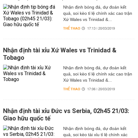
Nhận định bóng đá, dự đoán kết
quả, soi kèo tỉ lệ chính xác cao trận
Xứ Wales vs Trinidad &...
THỂ THAO
17:13 | 20/03/2019
Nhận định tài xỉu Xứ Wales vs Trinidad &
Tobago
Nhận định bóng đá, dự đoán kết
quả, soi kèo tỉ lệ chính xác cao trận
Xứ Wales vs Trinidad &...
THỂ THAO
17:06 | 20/03/2019
Nhận định tài xỉu Đức vs Serbia, 02h45 21/03:
Giao hữu quốc tế
Nhận định bóng đá, dự đoán kết
quả, soi kèo tài xỉu tỉ lệ chính xác