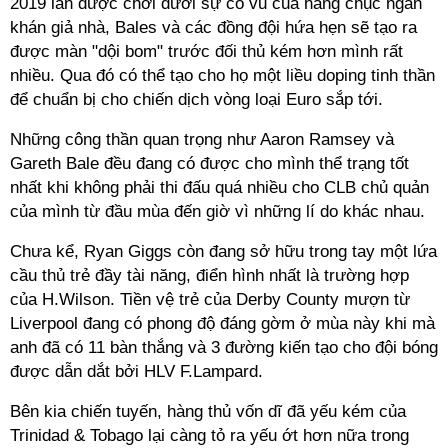
2019 lẫn được chơi dưới sự cổ vũ của hàng chục ngàn
khán giả nhà, Bales và các đồng đội hứa hẹn sẽ tạo ra
được màn "dội bom" trước đối thủ kém hơn mình rất
nhiều. Qua đó có thể tạo cho họ một liều doping tinh thần
để chuẩn bị cho chiến dịch vòng loại Euro sắp tới.
Những công thần quan trọng như Aaron Ramsey và
Gareth Bale đều đang có được cho mình thể trạng tốt
nhất khi không phải thi đấu quá nhiều cho CLB chủ quản
của mình từ đầu mùa đến giờ vì những lí do khác nhau.
Chưa kể, Ryan Giggs còn đang sở hữu trong tay một lứa
cầu thủ trẻ đầy tài năng, điển hình nhất là trường hợp
của H.Wilson. Tiền vệ trẻ của Derby County mượn từ
Liverpool đang có phong độ đáng gờm ở mùa này khi mà
anh đã có 11 bàn thắng và 3 đường kiến tạo cho đội bóng
được dẫn dắt bởi HLV F.Lampard.
Bên kia chiến tuyến, hàng thủ vốn dĩ đã yếu kém của
Trinidad & Tobago lại càng tỏ ra yếu ớt hơn nữa trong