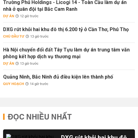
Trường Phú Holdings - Licogi 14 - Toàn Cầu làm dự án
nhà ở quân đội tại Bắc Cam Ranh
DỰ ÁN
12 giờ trước
DXG rút khỏi hai khu đô thị 6.200 tỷ ở Cần Thơ, Phú Thọ
CHỦ ĐẦU TƯ
13 giờ trước
Hà Nội chuyển đổi đất Tây Tựu làm dự án trung tâm văn
phòng kết hợp dịch vụ thương mại
DỰ ÁN
13 giờ trước
Quảng Ninh, Bắc Ninh đủ điều kiện lên thành phố
QUY HOẠCH
14 giờ trước
ĐỌC NHIỀU NHẤT
DXG rút khỏi hai khu đô