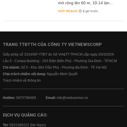
mở rộng lên 60 m, 10-14 làn...
QUY HOẠCH
8 giờ trước
TRANG TTĐTTH CỦA CÔNG TY VIETNEWSCORP
Giấy phép số 3324/GP-TTĐT do Sở VH&TT TPHCM cấp ngày 20/3/2026
Lầu 5 - Compa Building - 293 Điện Biên Phủ - Phường Gia Định - TP.HCM
Chi nhánh:
Số 5 - Khu 38A Trần Phú - Phường Ba Đình - TP. Hà Nội
Chịu trách nhiệm nội dung:
Nguyễn Minh Quyết
Trách nhiệm về thông tin
Hotline:
0975798489
Email:
info@vietnammoi.vn
DỊCH VỤ QUẢNG CÁO:
Tel:
0931589222 (Ms Ngọc)