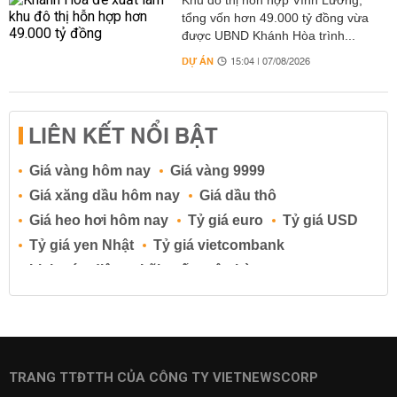
Khu đô thị hỗn hợp Vĩnh Lương,
tổng vốn hơn 49.000 tỷ đồng vừa
được UBND Khánh Hòa trình...
DỰ ÁN
15:04 | 07/08/2026
LIÊN KẾT NỔI BẬT
Giá vàng hôm nay
Giá vàng 9999
Giá xăng dầu hôm nay
Giá dầu thô
Giá heo hơi hôm nay
Tỷ giá euro
Tỷ giá USD
Tỷ giá yen Nhật
Tỷ giá vietcombank
Lịch cúp điện
Lãi suất ngân hàng
Lãi suất tiết kiệm
Lãi suất tiền gửi
Lãi suất ngân hàng Agribank
Lãi suất ngân hàng Sacombank
Lãi suất ngân hàng BIDV
TRANG TTĐTTH CỦA CÔNG TY VIETNEWSCORP
Lãi suất ngân hàng Vietinbank