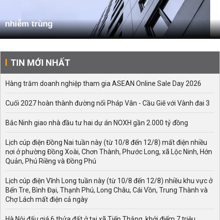
nhiễm trùng
TIN MỚI NHẤT
Hàng trăm doanh nghiệp tham gia ASEAN Online Sale Day 2026
Cuối 2027 hoàn thành đường nối Pháp Vân - Cầu Giẽ với Vành đai 3
Bắc Ninh giao nhà đầu tư hai dự án NOXH gần 2.000 tỷ đồng
Lịch cúp điện Đồng Nai tuần này (từ 10/8 đến 12/8) mất điện nhiều
nơi ở phường Đồng Xoài, Chơn Thành, Phước Long, xã Lộc Ninh, Hớn
Quản, Phú Riềng và Đồng Phú
Lịch cúp điện Vĩnh Long tuần này (từ 10/8 đến 12/8) nhiều khu vực ở
Bến Tre, Bình Đại, Thạnh Phú, Long Châu, Cái Vồn, Trung Thành và
Chợ Lách mất điện cả ngày
Hà Nội đấu giá 6 thửa đất ở tại xã Tiến Thắng, khởi điểm 7 triệu