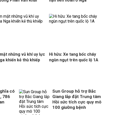
ướng Phan Văn Khải
nạn liên hoàn ở Nga
mặt những vũ khí uy lực
Hi hữu: Xe tang bốc cháy
ga khiến kẻ thù khiếp
ngùn ngụt trên quốc lộ 1A
ghĩa có
Sun Group hỗ trợ Bắc
, 786
Giang lắp đặt Trung tâm
uan
Hồi sức tích cực quy mô
100 giường bệnh