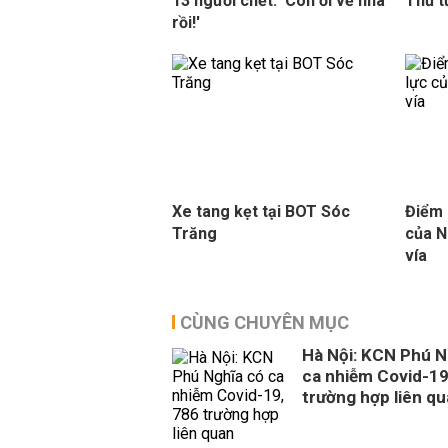
13 người chết: 'Con ơi về nhà
Thủ t
rồi!'
Xe tang kẹt tại BOT Sóc
Điểm 
Trăng
của N
vía
CÙNG CHUYÊN MỤC
Hà Nội: KCN Phú N
ca nhiễm Covid-19
trường hợp liên q