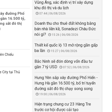
Vũng Áng, xác định vị trí xây dựng
khu đô thị và du lịch
xây đường Phố
07:44 | 06/08/2026
gần 16.500 tỷ,
Doanh thu cho thuê đất không bằng
ng sắt đô thị
g
bán nhà liền kề, Sonadezi Châu Đức
nói gì?
15:26 | 06/08/2026
Thiết kế quốc lộ 13 mở rộng gần gấp
ba lần
15:27 | 06/08/2026
iên Chiểu
Bắc Ninh sẽ đón dòng vốn đầu tư
gần 7 tỷ USD
07:52 | 06/08/2026
 City tại Thủ
Hưng Yên sắp xây đường Phố Hiến -
Hưng Hà gần 16.500 tỷ, bố trí tuyến
đường sắt đô thị chạy song song
19:00 | 06/08/2026
Hiện trạng chung cư 23 Hàng Tre
trước cơ hội được cải tạo