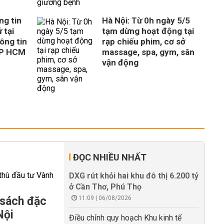
ng tin
Hà Nội: Từ 0h ngày 5/5
 tại
tạm dừng hoạt động tại
ông tin
rạp chiếu phim, cơ sở
TP HCM
massage, spa, gym, sân
vận động
ĐỌC NHIỀU NHẤT
DXG rút khỏi hai khu đô thị 6.200 tỷ
ở Cần Thơ, Phú Thọ
 sách đặc
11:09 | 06/08/2026
Nội
Điều chỉnh quy hoạch Khu kinh tế