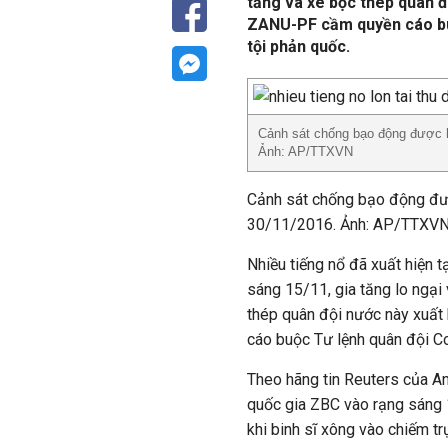
tăng và xe bọc thép quân đ
ZANU-PF cầm quyền cáo bu
tội phản quốc.
Cảnh sát chống bạo động được hu
Ảnh: AP/TTXVN
Cảnh sát chống bạo động đượ
30/11/2016. Ảnh: AP/TTXV
Nhiều tiếng nổ đã xuất hiện 
sáng 15/11, gia tăng lo ngại
thép quân đội nước này xuấ
cáo buộc Tư lệnh quân đội C
Theo hãng tin Reuters của Anh
quốc gia ZBC vào rạng sáng 
khi binh sĩ xông vào chiếm tr