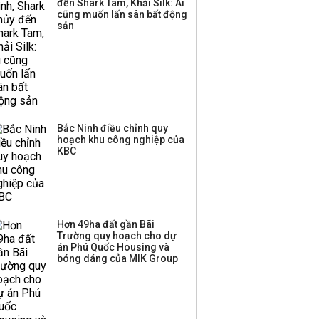
đến Shark Tam, Khải Silk: Ai
cũng muốn lấn sân bất động
Thị trường thường
sản
‘phất lên’ trong tháng 8,
nhóm ngành nào có
tiềm năng dẫn sóng?
Bắc Ninh điều chỉnh quy
hoạch khu công nghiệp của
KBC
Hơn 49ha đất gần Bãi
Trường quy hoạch cho dự
án Phú Quốc Housing và
bóng dáng của MIK Group