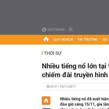
0975798489
QUY HOẠCH
THỊ TRƯỜNG
DỰ 
THỜI SỰ
Nhiều tiếng nổ lớn tạ
chiếm đài truyền hình
02:31 | 15/11/2017
Nhiều tiếng nổ đã xuất hiệ
đầu giờ sáng 15/11, gia tă