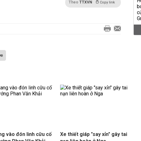
Theo
TTXVN
Copy link
we
ng vào đón linh cữu cố
Xe thiết giáp "say xỉn" gây tai