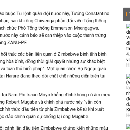
 buộc Tư lệnh quân đội nước này, Tướng Constantino
phản, sau khi ông Chiwenga phản đối việc Tổng thống
cách chức Phó Tổng thống Emmerson Mnangagwa.
nước này cảnh báo sẽ can thiệp vào cuộc thanh trừng
đảng ZANU-PF.
 hối thúc các bên liên quan ở Zimbabwe bình tĩnh bình
ong hòa bình, đồng thời giải quyết những sự khác biệt
và tuân thủ hiến pháp”. Một quan chức Bộ Ngoại giao
ại Harare đang theo dõi chặt chẽ những diễn biến tại
 tại Nam Phi Isaac Moyo khẳng định không có âm mưu
ống Robert Mugabe và chính phủ nước này “vẫn còn
 chính thức đầu tiên từ phía Zimbabwe kể từ khi xuất
uộc đảo chính quân sự chống lại ông Mugabe.
 bối cảnh lần đầu tiên Zimbabwe chứng kiến những mâu