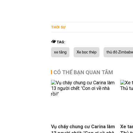
THỜI SỰ
TAG:
xe tăng
Xe bọc thép
thủ đô Zimbab
CÓ THỂ BẠN QUAN TÂM
Vụ cháy chung cư Carina làm
Xe ta