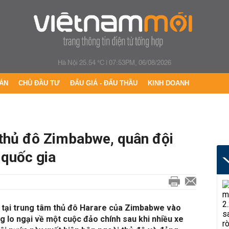
Hà Nội 25.54 °C
|
07:53PM, 06/08/2026
ÁN
CHỦ ĐẦU TƯ
ĐẤU GIÁ - ĐẤU THẦU
KINH DOANH
i thủ đô Zimbabwe, quân đội
 quốc gia
n tại trung tâm thủ đô Harare của Zimbabwe vào
ng lo ngại về một cuộc đảo chính sau khi nhiều xe