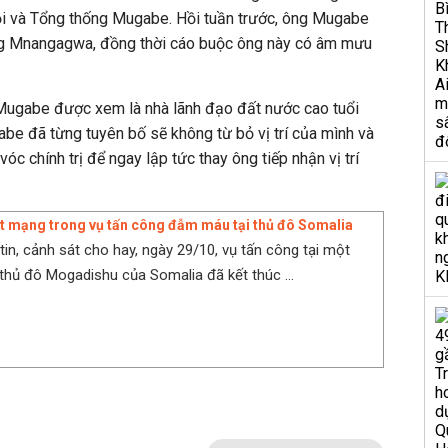
ội và Tổng thống Mugabe. Hồi tuần trước, ông Mugabe
g Mnangagwa, đồng thời cáo buộc ông này có âm mưu
Mugabe được xem là nhà lãnh đạo đất nước cao tuổi
abe đã từng tuyên bố sẽ không từ bỏ vị trí của mình và
óc chính trị để ngay lập tức thay ông tiếp nhận vị trí
ệt mạng trong vụ tấn công đẫm máu tại thủ đô Somalia
tin, cảnh sát cho hay, ngày 29/10, vụ tấn công tại một
thủ đô Mogadishu của Somalia đã kết thúc ...