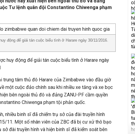
ội nước này xuất hiện bên ngoài thủ đô và đảng
ộc Tư lệnh quân đội Constantino Chiwenga phạm
y động để giải tán cuộc biểu tình ở Harare ngày 30/11/2016.
c huy động để giải tán cuộc biểu tình ở Harare ngày
N
tại trung tâm thủ đô Harare của Zimbabwe vào đầu giờ
 về một cuộc đảo chính sau khi nhiều xe tăng và xe bọc
t hiện bên ngoài thủ đô và đảng ZANU-PF cầm quyền
onstantino Chiwenga phạm tội phản quốc.
, nhiều binh sĩ đã chiếm trụ sở của đài truyền hình
15/11. Một số nhân viên của ZBC đã bị cư xử thô bạo
ụ sở đài truyền hình và hiện binh sĩ đã kiểm soát bên