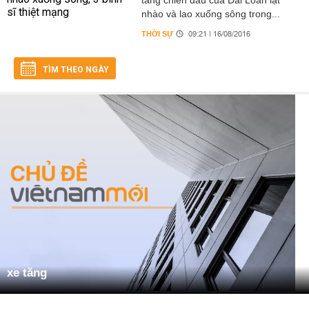
tăng chiến đấu của Đài Loan lật
nhào và lao xuống sông trong...
THỜI SỰ
09:21 | 16/08/2016
TÌM THEO NGÀY
xe tăng