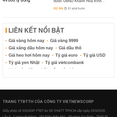
được UBND Khánh Hòa trình...
DỰ ÁN
01 phút trước
LIÊN KẾT NỔI BẬT
Giá vàng hôm nay
Giá vàng 9999
Giá xăng dầu hôm nay
Giá dầu thô
Giá heo hơi hôm nay
Tỷ giá euro
Tỷ giá USD
Tỷ giá yen Nhật
Tỷ giá vietcombank
Lịch cúp điện
Lãi suất ngân hàng
Lãi suất tiết kiệm
Lãi suất tiền gửi
Lãi suất ngân hàng Agribank
Lãi suất ngân hàng Sacombank
Lãi suất ngân hàng BIDV
TRANG TTĐTTH CỦA CÔNG TY VIETNEWSCORP
Lãi suất ngân hàng Vietinbank
Giấy phép số 3324/GP-TTĐT do Sở VH&TT TPHCM cấp ngày 20/3/2026
Lãi suất ngân hàng Vietcombank
Lầu 5 - Compa Building - 293 Điện Biên Phủ - Phường Gia Định - TP.HCM