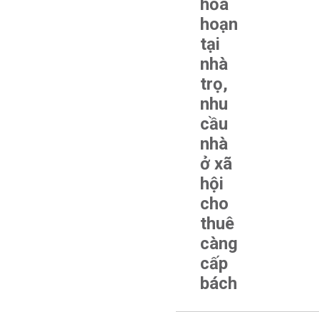
hỏa
hoạn
tại
nhà
trọ,
nhu
cầu
nhà
ở xã
hội
cho
thuê
càng
cấp
bách