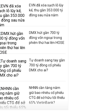
EVN đã xóa sạch lỗ lũy
kế, thu gần 353.000 tỷ
đồng sau nửa năm
DMX hút gần 700 tỷ
đồng vốn ngoại trong
phiên thứ hai lên HOSE
Tự doanh sang tay gần
700 tỷ đồng cổ phiếu
DMX cho ai?
NHNN cần tăng nắm
giữ bao nhiêu cổ phiếu
CTG để sở hữu tối thiểu
65% VietinBank?