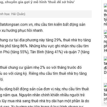
ng, chuyên gia gợi ý mô hình 'thuê để sở hữu'
inh họa:
Hải Quân
).
Batdongsan.com.vn,
nhu cầu tìm kiếm bất động sản
 xu hướng phục hồi nhanh.
chung cư tại địa phương này tăng 29%, thuê nhà trọ tăng
nhà phố tăng 86%. Những khu vực ghi nhận nhu cầu tìm
Tân Phú (tăng 55%), Tân Bình (tăng 41%) và quận 7 (tăng
 thuê chung cư giảm nhẹ 2% so với tháng trước đó
 so với cùng kỳ. Riêng nhu cầu tìm thuê nhà trọ tăng
đó.
êu dùng bất động sản của đơn vị này, nhu cầu tìm thuê
g năm qua. Nguyên nhân chính khiến nhiều người trẻ
 lũy mua nhà sang thuê nhà trọ dài hạn một phần là do
uá cao. Xu hướng này tập trung ở loại hình chung cư,