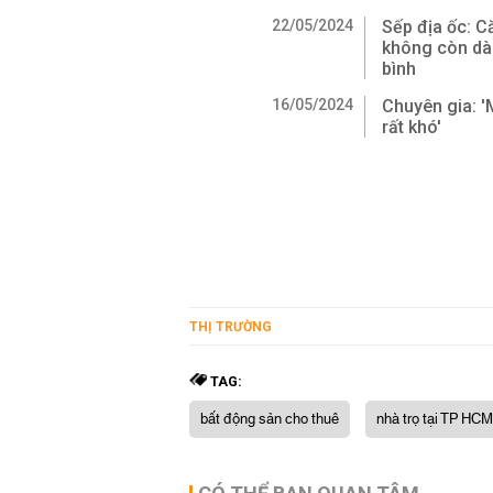
22/05/2024
Sếp địa ốc: C
không còn dà
bình
16/05/2024
Chuyên gia: '
rất khó'
THỊ TRƯỜNG
TAG:
bất động sản cho thuê
nhà trọ tại TP HCM