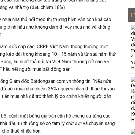
iêng và nhà trọ (đều chiếm 18%).
y mua nhà thả nổi theo thị trường hiện vẫn còn khá cao
rung bình hầu như không dám đi vay mua nhà và không
p.
iám đốc cấp cao, CBRE Việt Nam, thông thường một
ng kéo dài trong khoảng 10 - 15 năm và từ sau năm thứ
. Song, lãi suất thả nổi tại Việt Nam thường rất cao và
n" hầu hết người mua bất động sản.
ổng Giám đốc Batdongsan.com.vn thông tin: “Nếu nửa
 đủ tiền mua nhà chiếm 26% nguyên nhân đi thuê thì vào
iền mua nhà đã trở thành lý do chính khiến người dân
g bối cảnh mặt bằng giá bán căn hộ chung cư tăng cao
 nhà đầu tư thường sẽ có tâm lý chờ đợi và chuyển sang
cho thuê nhiều hơn.