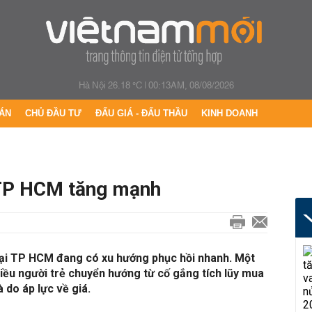
Hà Nội 26.18 °C
|
00:13AM, 08/08/2026
ÁN
CHỦ ĐẦU TƯ
ĐẤU GIÁ - ĐẤU THẦU
KINH DOANH
 TP HCM tăng mạnh
tại TP HCM đang có xu hướng phục hồi nhanh. Một
iều người trẻ chuyển hướng từ cố gắng tích lũy mua
à do áp lực về giá.