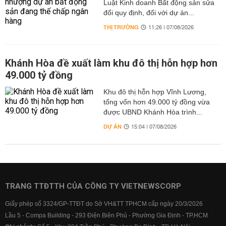
Luật Kinh doanh Bất động sản sửa
đổi quy định, đối với dự án...
THỊ TRƯỜNG
11:26 | 07/08/2026
Khánh Hòa đề xuất làm khu đô thị hỗn hợp hơn
49.000 tỷ đồng
Khu đô thị hỗn hợp Vĩnh Lương,
tổng vốn hơn 49.000 tỷ đồng vừa
được UBND Khánh Hòa trình...
DỰ ÁN
15:04 | 07/08/2026
TRANG TTĐTTH CỦA CÔNG TY VIETNEWSCORP
Giấy phép số 3324/GP-TTĐT do Sở VH&TT TPHCM cấp ngày 20/3/2026
Lầu 5 - Compa Building - 293 Điện Biên Phủ - Phường Gia Định - TP.HCM