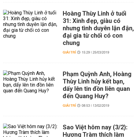
Hoàng Thùy Linh ở tuổi
31: Xinh đẹp, giàu có
nhưng tình duyên lận đận,
đại gia từ chối có con
chung
GIẢI TRÍ
15:29 | 25/03/2019
Phạm Quỳnh Anh, Hoàng
Thùy Linh hủy kết bạn,
dấy lên tin đồn liên quan
đến Quang Huy?
GIẢI TRÍ
08:53 | 13/02/2019
Sao Việt hôm nay (3/2):
Hương Tràm thích làm