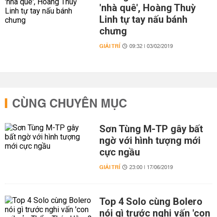
'nhà quê', Hoàng Thuỳ
Linh tự tay nấu bánh
chưng
GIẢI TRÍ
09:32 | 03/02/2019
CÙNG CHUYÊN MỤC
Sơn Tùng M-TP gây bất
ngờ với hình tượng mới
cực ngầu
GIẢI TRÍ
23:00 | 17/06/2019
Top 4 Solo cùng Bolero
nói gì trước nghi vấn 'con