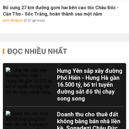
Bổ sung 27 km đường gom hai bên cao tốc Châu Đốc -
Cần Thơ - Sóc Trăng, hoàn thành sau một năm
QUY HOẠCH
01 giờ trước
ĐỌC NHIỀU NHẤT
Hưng Yên sắp xây đường
Phố Hiến - Hưng Hà gần
16.500 tỷ, bố trí tuyến
đường sắt đô thị chạy
song song
Doanh thu cho thuê đất
không bằng bán nhà liền
kề, Sonadezi Châu Đức