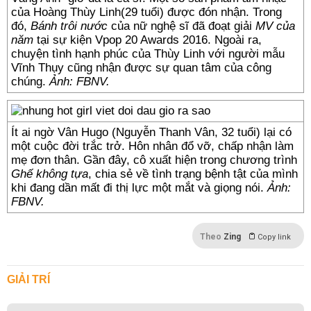
của Hoàng Thùy Linh(29 tuổi) được đón nhận. Trong
đó,
Bánh trôi nước
của nữ nghệ sĩ đã đoạt giải
MV của
năm
tại sự kiện Vpop 20 Awards 2016. Ngoài ra,
chuyện tình hạnh phúc của Thùy Linh với người mẫu
Vĩnh Thụy cũng nhận được sự quan tâm của công
chúng.
Ảnh: FBNV.
Ít ai ngờ Vân Hugo (Nguyễn Thanh Vân, 32 tuổi) lại có
một cuộc đời trắc trở. Hôn nhân đổ vỡ, chấp nhận làm
mẹ đơn thân. Gần đây, cô xuất hiện trong chương trình
Ghế không tựa
, chia sẻ về tình trạng bệnh tật của mình
khi đang dần mất đi thị lực một mắt và giọng nói.
Ảnh:
FBNV.
Theo
Zing
Copy link
GIẢI TRÍ