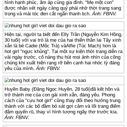
hình hạnh phúc, ấm áp cùng gia đình. “Mẹ một con”
được nhận xét ngày càng quý phái nhờ thời trang sang
trọng và mái tóc đen cắt ngắn thanh lịch.
Ảnh: FBNV.
Hiện tại, người ta biết đến Elly Trần (Nguyễn Kim Hồng,
30 tuổi) với vai trò là mẹ của hai thiên thần lai Tây xinh
xắn là bé Cadie (Mộc Trà) vàAlfie (Túc Mạch) hơn là
hot girl "ngực khủng". Tại một sự kiện thời trang diễn ra
vài ngày trước, cô nàng thu hút mọi ánh nhìn của công
chúng khi xuất hiện rạng rỡ bên cạnh hai nhóc tỳ đáng
yêu của mình.
Ảnh: FBNV.
Huyền Baby (Đặng Ngọc Huyền, 28 tuổi)đã kết hôn và
trở thành mẹ của con gái xinh xắn, đáng yêu. Phong
cách của "cựu hot girl" cũng thay đổi theo hướng trung
thành với các bộ đầm bó sát gợi cảm và lối trang điểm
đậm quyến rũ, thay vì hình tượng ngây thơ trước kia.
Ảnh: FBNV.