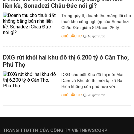
liền kề, Sonadezi Châu Đức nói gì?
Trong qúy II, doanh thu mảng lõi cho
thuê khu công nghiệp của Sonadezi
Châu Đức giảm 84% còn 26 tỷ...
CHỦ ĐẦU TƯ
16 giờ trước
DXG rút khỏi hai khu đô thị 6.200 tỷ ở Cần Thơ,
Phú Thọ
DXG cho biết Khu đô thị mới Mái
Dầm và Khu đô thị mới tại xã Bá
Hiến không còn phù hợp với...
CHỦ ĐẦU TƯ
20 giờ trước
TRANG TTĐTTH CỦA CÔNG TY VIETNEWSCORP