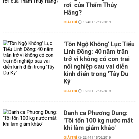
rơi' của Thẩm Thúy
Hằng?
GIẢI TRÍ
16:40 | 17/06/2019
'Tôn Ngộ Không' Lục Tiểu
Linh Đồng: 40 năm trăn
trở vì không có con trai
nối nghiệp sau vai diễn
kinh điển trong 'Tây Du
Ký'
GIẢI TRÍ
15:55 | 17/06/2019
Danh ca Phương Dung:
'Tôi tốn 100 kg nước mắt
khi làm giám khảo'
GIẢI TRÍ
22:44 | 15/06/2019