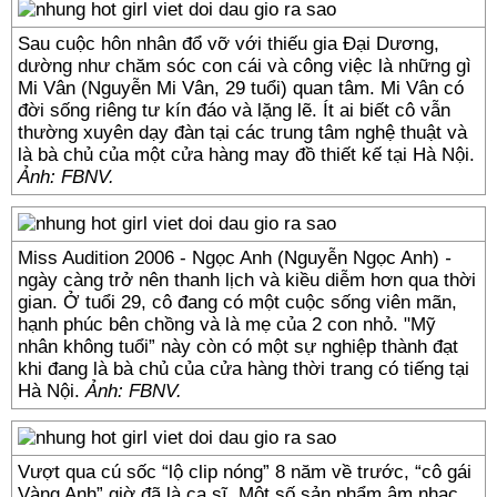
Sau cuộc hôn nhân đổ vỡ với thiếu gia Đại Dương,
dường như chăm sóc con cái và công việc là những gì
Mi Vân (Nguyễn Mi Vân, 29 tuổi) quan tâm. Mi Vân có
đời sống riêng tư kín đáo và lặng lẽ. Ít ai biết cô vẫn
thường xuyên dạy đàn tại các trung tâm nghệ thuật và
là bà chủ của một cửa hàng may đồ thiết kế tại Hà Nội.
Ảnh: FBNV.
Miss Audition 2006 - Ngọc Anh (Nguyễn Ngọc Anh)
-
ngày càng trở nên thanh lịch và kiều diễm hơn qua thời
gian. Ở tuổi 29, cô đang có một cuộc sống viên mãn,
hạnh phúc bên chồng và là mẹ của 2 con nhỏ. "Mỹ
nhân không tuổi” này còn có một sự nghiệp thành đạt
khi đang là bà chủ của cửa hàng thời trang có tiếng tại
Hà Nội.
Ảnh: FBNV.
Vượt qua cú sốc “lộ clip nóng” 8 năm về trước, “cô gái
Vàng Anh” giờ đã là ca sĩ. Một số sản phẩm âm nhạc