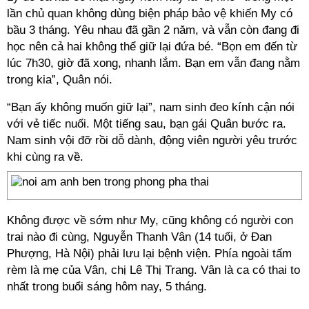
lần chủ quan không dùng biện pháp bảo vệ khiến My có
bầu 3 tháng. Yêu nhau đã gần 2 năm, và vẫn còn đang đi
học nên cả hai không thể giữ lại đứa bé. “Bọn em đến từ
lúc 7h30, giờ đã xong, nhanh lắm. Bạn em vẫn đang nằm
trong kia”, Quân nói.
“Bạn ấy không muốn giữ lại”, nam sinh đeo kính cận nói
với vẻ tiếc nuối. Một tiếng sau, bạn gái Quân bước ra.
Nam sinh vội đỡ rồi dỗ dành, động viên người yêu trước
khi cùng ra về.
Không được về sớm như My, cũng không có người con
trai nào đi cùng, Nguyễn Thanh Vân (14 tuổi, ở Đan
Phượng, Hà Nội) phải lưu lại bệnh viện. Phía ngoài tấm
rèm là mẹ của Vân, chị Lê Thị Trang. Vân là ca có thai to
nhất trong buổi sáng hôm nay, 5 tháng.