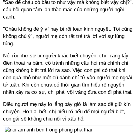
"Sao để cháu có bầu to như vậy mà không biết vậy chị?",
câu hỏi quan tâm lẫn thắc mắc của những người ngồi
cạnh.
"Cháu không để ý vì hay bị rối loạn kinh nguyệt. Tôi cũng
không chú ý”, người mẹ còn rất trẻ trả lời với sự lúng
túng.
Nói rồi như sợ bị người khác biết chuyện, chị Trang lấy
điện thoại ra bấm, cố tránh những câu hỏi mà chính chị
cũng không biết trả lời ra sao. Việc con gái có thai khi
còn quá nhỏ như một cú đánh chí tử vào người mẹ ngoài
tứ tuần. Khi còn chưa có thời gian tìm hiểu rõ nguyên
nhân xảy ra cơ sự, chị phải vội vàng đưa con đi phá thai.
Điều người mẹ này lo lắng bây giờ là làm sao để giữ kín
chuyện. Hơn ai hết, chị hiểu rõ nếu để mọi người biết,
con gái sẽ không chịu nổi vì xấu hổ.