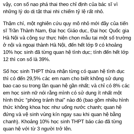
vậy, con số nạo phá thai theo chỉ định của bác sĩ vì
những lý do dị tật thai nhi chiếm tỷ lệ rất nhỏ.
Thậm chí, một nghiên cứu quy mô nhỏ mới đây của tiến
sĩ Trần Thành Nam, Đại học Giáo dục, Đại học Quốc gia
Hà Nội và cộng sự thực hiện chọn mẫu tại một số trường
ở nội và ngoại thành Hà Nội, đến hết lớp 9 có khoảng
10% học sinh đã từng quan hệ tình dục; tính đến hết lớp
12 thì con số là 39%.
Số học sinh THPT thừa nhận từng có quan hệ tình dục
thì có đến 29,5% các em nam cho biết không sử dụng
bao cao su trong lần quan hệ gần nhất; và chỉ có 8% các
em học sinh nữ nói rằng mình có sử dụng ít nhất một
hình thức “phòng tránh thai” nào đó (bao gồm nhiều hình
thức không khoa học như uống nước chanh; quan hệ
đứng và vệ sinh vùng kín ngay sau khi quan hệ bằng
chanh). Khoảng 10% học sinh THPT báo cáo đã từng
quan hệ với từ 3 người trở lên.