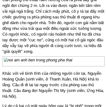
ngồi đợi chừng 2 m. Lối ra vào được ngăn bởi tấm rèm
vải ngà ngà trắng. Chỉ cách mấy phút, cô y tá lại đẩy một
chiếc giường ra phía phòng sau thủ thuật đi ngang khu
ghế dành cho người nhà. Trên đó, người con gái nằm bất
động như vừa trải qua một điều ngoài sức tưởng tượng.
Có người khóc, có người ráo hoảnh như thể họ đã chia
tay được một "cục nợ", cũng có một hai cô gái ngóc đầu
dậy vẫy tay về phía người đi cùng cười tươi, ra hiệu đã
“giải quyết” xong.
Khác với vẻ bình tĩnh của những người còn lại, Nguyễn
Hoàng Quân (sinh viên, ở Thanh Xuân, Hà Nội) khá lo
lắng. Cậu đi đi lại lại ngay trước cửa phòng sau thủ
thuật. Cậu đang đợi Nguyễn Thị My (sinh viên, Ứng Hòa,
Hà Nội).
Lý do cả hai có mặt ngày hôm nay là “bị nhỡ” trong một