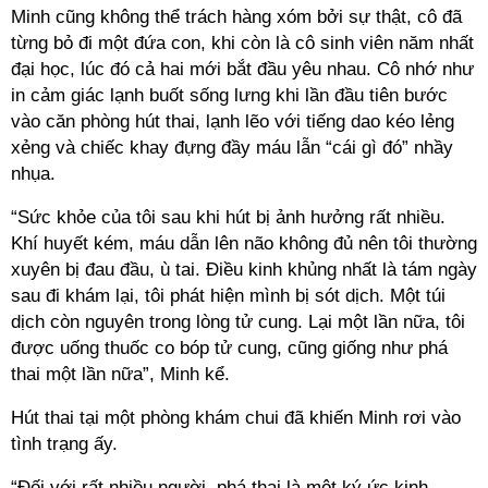
Minh cũng không thể trách hàng xóm bởi sự thật, cô đã
từng bỏ đi một đứa con, khi còn là cô sinh viên năm nhất
đại học, lúc đó cả hai mới bắt đầu yêu nhau. Cô nhớ như
in cảm giác lạnh buốt sống lưng khi lần đầu tiên bước
vào căn phòng hút thai, lạnh lẽo với tiếng dao kéo lẻng
xẻng và chiếc khay đựng đầy máu lẫn “cái gì đó” nhầy
nhụa.
“Sức khỏe của tôi sau khi hút bị ảnh hưởng rất nhiều.
Khí huyết kém, máu dẫn lên não không đủ nên tôi thường
xuyên bị đau đầu, ù tai. Điều kinh khủng nhất là tám ngày
sau đi khám lại, tôi phát hiện mình bị sót dịch. Một túi
dịch còn nguyên trong lòng tử cung. Lại một lần nữa, tôi
được uống thuốc co bóp tử cung, cũng giống như phá
thai một lần nữa”, Minh kể.
Hút thai tại một phòng khám chui đã khiến Minh rơi vào
tình trạng ấy.
“Đối với rất nhiều người, phá thai là một ký ức kinh