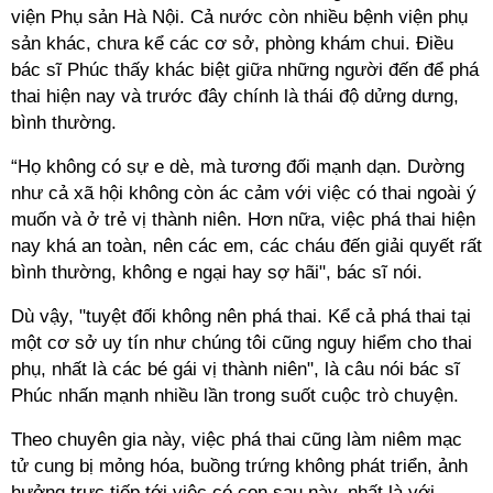
viện Phụ sản Hà Nội. Cả nước còn nhiều bệnh viện phụ
sản khác, chưa kể các cơ sở, phòng khám chui. Điều
bác sĩ Phúc thấy khác biệt giữa những người đến để phá
thai hiện nay và trước đây chính là thái độ dửng dưng,
bình thường.
“Họ không có sự e dè, mà tương đối mạnh dạn. Dường
như cả xã hội không còn ác cảm với việc có thai ngoài ý
muốn và ở trẻ vị thành niên. Hơn nữa, việc phá thai hiện
nay khá an toàn, nên các em, các cháu đến giải quyết rất
bình thường, không e ngại hay sợ hãi", bác sĩ nói.
Dù vậy, "tuyệt đối không nên phá thai. Kể cả phá thai tại
một cơ sở uy tín như chúng tôi cũng nguy hiểm cho thai
phụ, nhất là các bé gái vị thành niên", là câu nói bác sĩ
Phúc nhấn mạnh nhiều lần trong suốt cuộc trò chuyện.
Theo chuyên gia này, việc phá thai cũng làm niêm mạc
tử cung bị mỏng hóa, buồng trứng không phát triển, ảnh
hưởng trực tiếp tới việc có con sau này, nhất là với