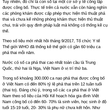
Tuy nhiên, đó chỉ là con số tại một cơ sở y tế công lập
được công bố. Thực tế trên cả nước vẫn còn hàng nghìn
các phòng khám được cấp phép thực hiện thủ thuật phá
thai và chưa kể những phòng khám thực hiện thủ thuật
chui, trái với quy định pháp luật mà không có thống kê cụ
thể.
Theo số liệu mới nhất hồi tháng 9/2017, Tổ chức Y tế
Thế giới WHO đã thống kê thế giới có gần 60 triệu ca
phá thai mỗi năm.
Nước có số ca phá thai cao nhất toàn cầu là Trung
Quốc, thứ hai là Nga, Việt Nam ở vị trí thứ ba.
Trong số khoảng 300.000 ca nạo phá thai được công bố
ở Việt Nam có đến 80% tỷ lệ phá thai trên 12 tuần tuổi
(thai to). Đáng chú ý, trong số các ca phá thai ở Việt
Nam theo số liệu của Hội Kế hoạch hóa gia đình Việt
Nam công bố có đến 60- 70% là sinh viên, học sinh ở độ
tuổi 15-19 tuổi, 20- 30% là phụ nữ chưa kết hôn. Như