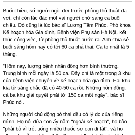
Buổi chiều, số người ngồi đợi trước phòng thủ thuật đã
vơi, chỉ còn lác đác một vài người chờ sang ca buổi
chiều. Đó cũng là lúc bác sĩ Lương Tâm Phúc, Phó khoa
Kế hoạch hóa Gia đình, Bệnh viện Phụ sản Hà Nội, kết
thúc công việc, từ phòng thủ thuật bước ra. Anh chia sẻ
buổi sáng hôm nay có tới 60 ca phá thai. Ca to nhất là 5
tháng.
“Hôm nay, lượng bệnh nhân đông hơn bình thường.
Trung bình mỗi ngày là 50 ca. Đây chỉ là một trong 3 khu
của bệnh viện chuyên về kế hoạch hóa gia đình. Hai khu
kia từ sáng chắc đã có 40-50 ca rồi. Những hôm đông,
cả ba khu giải quyết phải tới 150 ca một ngày”, bác sĩ
Phúc nói.
Những người chủ động bỏ thai đều có lý do của riêng
mình. Họ nói đứa con ấy nằm "ngoài kế hoạch", họ bảo
"phải bỏ vì trót uống nhiều thuốc sợ con dị tật", và họ