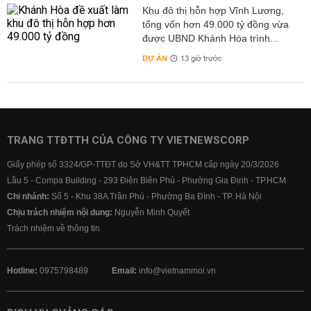
Khu đô thị hỗn hợp Vĩnh Lương,
tổng vốn hơn 49.000 tỷ đồng vừa
được UBND Khánh Hòa trình...
DỰ ÁN
13 giờ trước
TRANG TTĐTTH CỦA CÔNG TY VIETNEWSCORP
Giấy phép số 3324/GP-TTĐT do Sở VH&TT TPHCM cấp ngày 20/3/2026
Lầu 5 - Compa Building - 293 Điện Biên Phủ - Phường Gia Định - TP.HCM
Chi nhánh:
Số 5 - Khu 38A Trần Phú - Phường Ba Đình - TP. Hà Nội
Chịu trách nhiệm nội dung:
Nguyễn Minh Quyết
Trách nhiệm về thông tin
Hotline:
0975798489
Email:
info@vietnammoi.vn