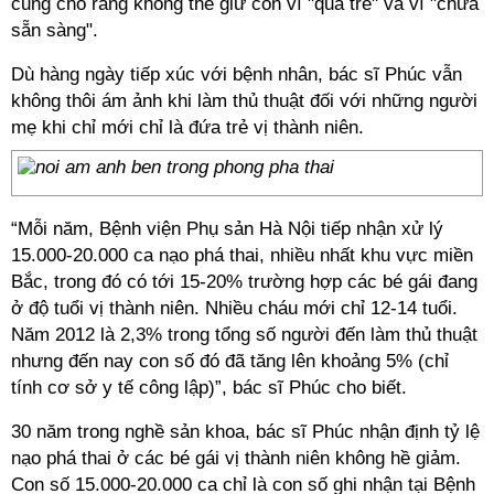
cũng cho rằng không thể giữ con vì "quá trẻ" và vì "chưa
sẵn sàng".
Dù hàng ngày tiếp xúc với bệnh nhân, bác sĩ Phúc vẫn
không thôi ám ảnh khi làm thủ thuật đối với những người
mẹ khi chỉ mới chỉ là đứa trẻ vị thành niên.
“Mỗi năm, Bệnh viện Phụ sản Hà Nội tiếp nhận xử lý
15.000-20.000 ca nạo phá thai, nhiều nhất khu vực miền
Bắc, trong đó có tới 15-20% trường hợp các bé gái đang
ở độ tuổi vị thành niên. Nhiều cháu mới chỉ 12-14 tuổi.
Năm 2012 là 2,3% trong tổng số người đến làm thủ thuật
nhưng đến nay con số đó đã tăng lên khoảng 5% (chỉ
tính cơ sở y tế công lập)”, bác sĩ Phúc cho biết.
30 năm trong nghề sản khoa, bác sĩ Phúc nhận định tỷ lệ
nạo phá thai ở các bé gái vị thành niên không hề giảm.
Con số 15.000-20.000 ca chỉ là con số ghi nhận tại Bệnh