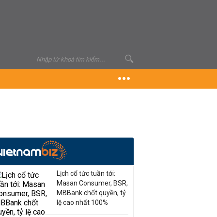
Lịch cổ tức tuần tới:
Masan Consumer, BSR,
MBBank chốt quyền, tỷ
lệ cao nhất 100%