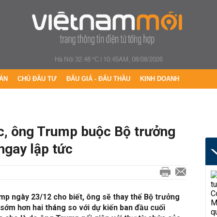
Hà Nội 32.48 °C
|
10:45AM, 08/08/2026
ÁN
CHỦ ĐẦU TƯ
ĐẤU GIÁ - ĐẤU THẦU
KINH DOANH
ức, ông Trump buộc Bộ trưởng
ngay lập tức
p ngày 23/12 cho biết, ông sẽ thay thế Bộ trưởng
ớm hơn hai tháng so với dự kiến ban đầu cuối