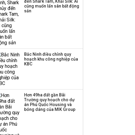
đến Shark Tam, Khải Silk: Ai
Huấn Hoa Hồng bỗng
cũng muốn lấn sân bất động
dưng ‘biến mất’, một
sản
công ty khác đã giải thể
Bắc Ninh điều chỉnh quy
hoạch khu công nghiệp của
KBC
Hơn 49ha đất gần Bãi
Trường quy hoạch cho dự
án Phú Quốc Housing và
bóng dáng của MIK Group