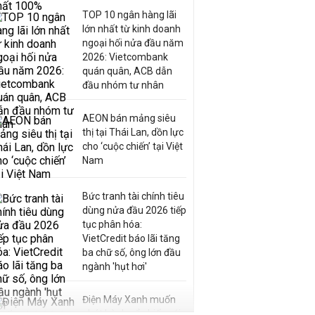
TOP 10 ngân hàng lãi
lớn nhất từ kinh doanh
ngoại hối nửa đầu năm
2026: Vietcombank
quán quân, ACB dẫn
đầu nhóm tư nhân
AEON bán mảng siêu
thị tại Thái Lan, dồn lực
cho ‘cuộc chiến’ tại Việt
Nam
Bức tranh tài chính tiêu
dùng nửa đầu 2026 tiếp
tục phân hóa:
VietCredit báo lãi tăng
ba chữ số, ông lớn đầu
ngành 'hụt hơi'
Điện Máy Xanh muốn
phát hành cổ phiếu với