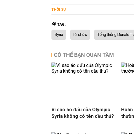
THỜI SỰ
TAG:
Syria
từ chức
Tổng thống Donald T
CÓ THỂ BẠN QUAN TÂM
Vì sao áo đấu của Olympic
Hoàn 
Syria không có tên cầu thủ?
thường