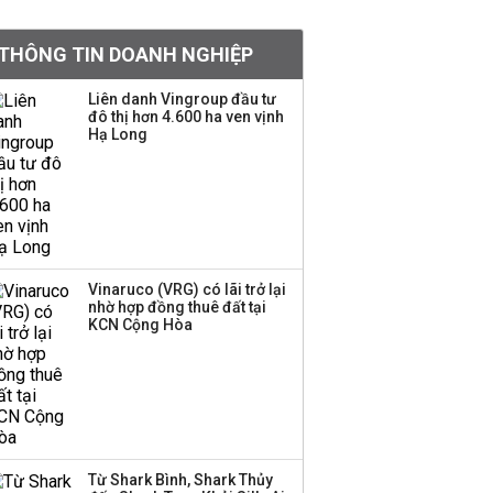
tỷ lệ 1:1 để tăng thanh
khoản
THÔNG TIN DOANH NGHIỆP
Sau nhịp điều chỉnh
Liên danh Vingroup đầu tư
đô thị hơn 4.600 ha ven vịnh
mạnh, CTCK nhìn thấy
Hạ Long
cơ hội ở nhóm cổ phiếu
nào?
Một thương hiệu thời
trang Việt đóng cửa
sau 5 năm hoạt động,
thanh lý toàn bộ cửa
Vinaruco (VRG) có lãi trở lại
nhờ hợp đồng thuê đất tại
hàng
KCN Cộng Hòa
DatVietVAC lãi sau thuế
135 tỷ đồng nửa đầu
năm, dồn 6 concert vào
cuối năm
Từ Shark Bình, Shark Thủy
Công ty 100 tỷ của