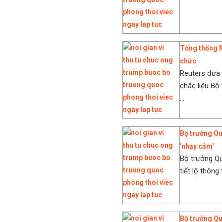
Tổng thống M
chức
Reuters đưa 
chắc liệu Bộ
...
Bộ trưởng Quố
'nhạy cảm'
Bộ trưởng Qu
tiết lộ thông
Bộ trưởng Q