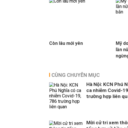
Còn lâu mới yên
Mỹ do
lần n
ngừn
CÙNG CHUYÊN MỤC
Hà Nội: KCN Phú N
ca nhiễm Covid-19
trường hợp liên q
Mời cử tri xem thô