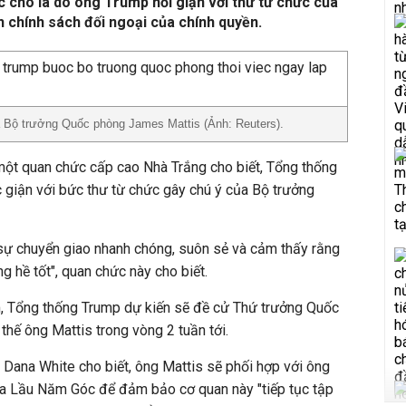
c cho là do ông Trump nổi giận với thư từ chức của
h chính sách đối ngoại của chính quyền.
 Bộ trưởng Quốc phòng James Mattis (Ảnh: Reuters).
một quan chức cấp cao Nhà Trắng cho biết, Tổng thống
 giận với bức thư từ chức gây chú ý của Bộ trưởng
ự chuyển giao nhanh chóng, suôn sẻ và cảm thấy rằng
g hề tốt", quan chức này cho biết.
m, Tổng thống Trump dự kiến sẽ đề cử Thứ trưởng Quốc
thế ông Mattis trong vòng 2 tuần tới.
Dana White cho biết, ông Mattis sẽ phối hợp với ông
a Lầu Năm Góc để đảm bảo cơ quan này "tiếp tục tập