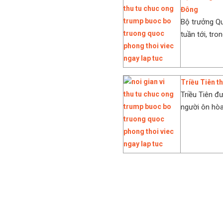
Đông
Bộ trưởng Q
tuần tới, tro
Triều Tiên t
Triều Tiên đ
người ôn hòa