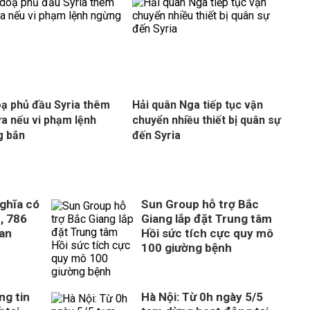
ạ phủ đầu Syria thêm
Hải quân Nga tiếp tục vận
ữa nếu vi phạm lệnh
chuyển nhiều thiết bị quân sự
g bắn
đến Syria
ghĩa có
Sun Group hỗ trợ Bắc
, 786
Giang lắp đặt Trung tâm
uan
Hồi sức tích cực quy mô
100 giường bệnh
ng tin
Hà Nội: Từ 0h ngày 5/5