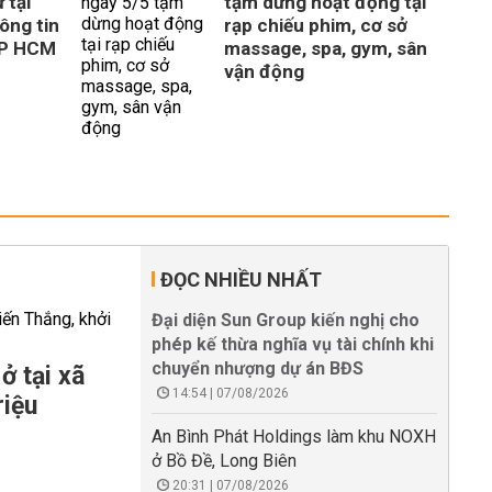
 tại
tạm dừng hoạt động tại
ông tin
rạp chiếu phim, cơ sở
TP HCM
massage, spa, gym, sân
vận động
ĐỌC NHIỀU NHẤT
Đại diện Sun Group kiến nghị cho
phép kế thừa nghĩa vụ tài chính khi
chuyển nhượng dự án BĐS
ở tại xã
14:54 | 07/08/2026
riệu
An Bình Phát Holdings làm khu NOXH
ở Bồ Đề, Long Biên
20:31 | 07/08/2026