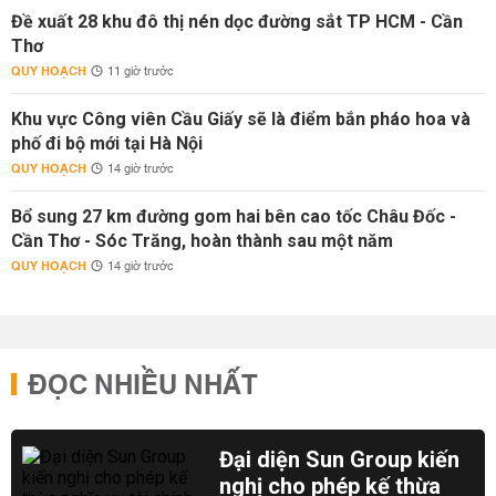
Đề xuất 28 khu đô thị nén dọc đường sắt TP HCM - Cần
Thơ
QUY HOẠCH
11 giờ trước
Khu vực Công viên Cầu Giấy sẽ là điểm bắn pháo hoa và
phố đi bộ mới tại Hà Nội
QUY HOẠCH
14 giờ trước
Bổ sung 27 km đường gom hai bên cao tốc Châu Đốc -
Cần Thơ - Sóc Trăng, hoàn thành sau một năm
QUY HOẠCH
14 giờ trước
ĐỌC NHIỀU NHẤT
Đại diện Sun Group kiến
nghị cho phép kế thừa