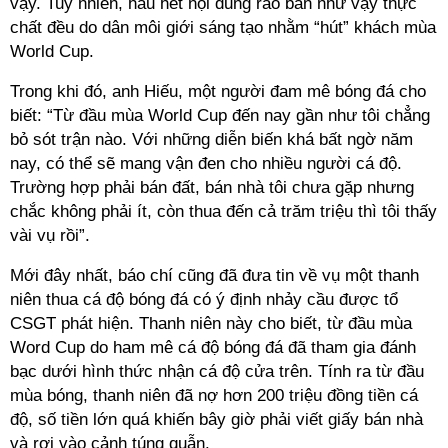
vậy. Tuy nhiên, hầu hết nội dung rao bán như vậy thực
chất đều do dân môi giới sáng tạo nhằm “hút” khách mùa
World Cup.
Trong khi đó, anh Hiếu, một người đam mê bóng đá cho
biết: “Từ đầu mùa World Cup đến nay gần như tôi chẳng
bỏ sót trận nào. Với những diễn biến khá bất ngờ năm
nay, có thể sẽ mang vận đen cho nhiều người cá độ.
Trường hợp phải bán đất, bán nhà tôi chưa gặp nhưng
chắc không phải ít, còn thua đến cả trăm triệu thì tôi thấy
vài vụ rồi”.
Mới đây nhất, báo chí cũng đã đưa tin về vụ một thanh
niên thua cá độ bóng đá có ý định nhảy cầu được tổ
CSGT phát hiện. Thanh niên này cho biết, từ đầu mùa
Word Cup do ham mê cá độ bóng đá đã tham gia đánh
bạc dưới hình thức nhận cá độ cửa trên. Tính ra từ đầu
mùa bóng, thanh niên đã nợ hơn 200 triệu đồng tiền cá
độ, số tiền lớn quá khiến bây giờ phải viết giấy bán nhà
và rơi vào cảnh túng quẫn.