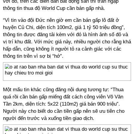
với đó, trên các diễn đàn bất động sản thì tràn ngập
thông tin thua độ World Cup cần bán gấp nhà.
“Vì tin vào đội Đức nên giờ em cần bán gấp lô đất ở
huyện Củ Chi, diện tích 100m2, giá 1 tỷ 50 triệu đồng”,
thông tin được đăng tải kèm với đó là hình ảnh sổ đỏ và
vị trí khu đất. Với mức giá này, nhiều người cho rằng khá
hấp dẫn, cũng không ít người tỏ ra cảnh giác với các
thông tin trên vì sợ bị “hớ”.
Một mẩu tin khác cũng đăng nội dung tương tự: “Thua
quá rồi cần bán gấp miếng đất cách công viên Võ Văn
Tần 2km, diện tích: 5x22 (110m2) giá bán 900 triệu”.
Người này cho biết do cần tiền gấp nên sẽ ưu tiên cho
người đến trước và xuống tiền giao dịch.