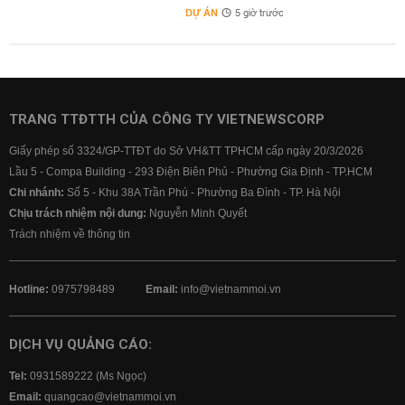
DỰ ÁN
5 giờ trước
TRANG TTĐTTH CỦA CÔNG TY VIETNEWSCORP
Giấy phép số 3324/GP-TTĐT do Sở VH&TT TPHCM cấp ngày 20/3/2026
Lầu 5 - Compa Building - 293 Điện Biên Phủ - Phường Gia Định - TP.HCM
Chi nhánh:
Số 5 - Khu 38A Trần Phú - Phường Ba Đình - TP. Hà Nội
Chịu trách nhiệm nội dung:
Nguyễn Minh Quyết
Trách nhiệm về thông tin
Hotline:
0975798489
Email:
info@vietnammoi.vn
DỊCH VỤ QUẢNG CÁO:
Tel:
0931589222 (Ms Ngọc)
Email:
quangcao@vietnammoi.vn