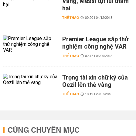
Vàng, Messi tụt lùi thảm
hại
THỂ THAO
00:20 | 04/12/2018
Premier League sắp thử
nghiệm công nghệ VAR
THỂ THAO
02:47 | 06/09/2018
Trọng tài xin chữ ký của
Oezil lên thẻ vàng
THỂ THAO
10:19 | 29/07/2018
CÙNG CHUYÊN MỤC