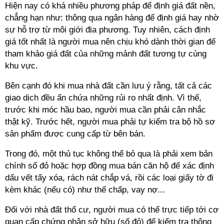
Hiện nay có khá nhiều phương pháp để định giá đất nền,
chẳng hạn như: thông qua ngân hàng để định giá hay nhờ
sự hỗ trợ từ môi giới địa phương. Tuy nhiên, cách định
giá tốt nhất là người mua nên chịu khó dành thời gian để
tham khảo giá đất của những mảnh đất tương tự cùng
khu vực.
Bên cạnh đó khi mua nhà đất cần lưu ý rằng, tất cả các
giao dịch đều ẩn chứa những rủi ro nhất định. Vì thế,
trước khi móc hầu bao, người mua cần phải cân nhắc
thật kỹ. Trước hết, người mua phải tự kiểm tra bộ hồ sơ
sản phẩm được cung cấp từ bên bán.
Trong đó, một thủ tục không thể bỏ qua là phải xem bản
chính sổ đỏ hoặc hợp đồng mua bán căn hộ để xác định
dấu vết tẩy xóa, rách nát chắp vá, rồi các loại giấy tờ đi
kèm khác (nếu có) như thế chấp, vay nợ...
Đối với nhà đất thổ cư, người mua có thể trực tiếp tới cơ
quan cấp chứng nhận sở hữu (sổ đỏ) để kiểm tra thông