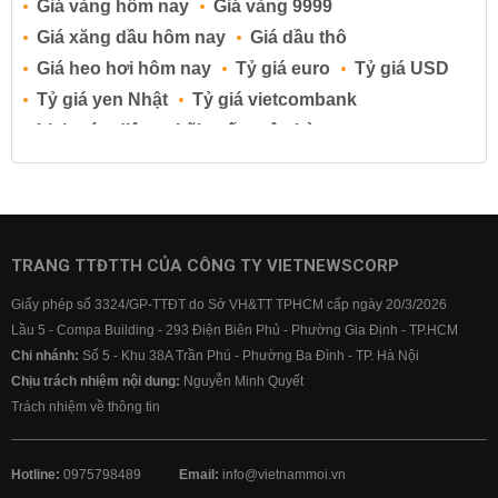
Giá vàng hôm nay
Giá vàng 9999
Giá xăng dầu hôm nay
Giá dầu thô
Giá heo hơi hôm nay
Tỷ giá euro
Tỷ giá USD
Tỷ giá yen Nhật
Tỷ giá vietcombank
Lịch cúp điện
Lãi suất ngân hàng
Lãi suất tiết kiệm
Lãi suất tiền gửi
Lãi suất ngân hàng Agribank
Lãi suất ngân hàng Sacombank
Lãi suất ngân hàng BIDV
TRANG TTĐTTH CỦA CÔNG TY VIETNEWSCORP
Lãi suất ngân hàng Vietinbank
Giấy phép số 3324/GP-TTĐT do Sở VH&TT TPHCM cấp ngày 20/3/2026
Lãi suất ngân hàng Vietcombank
Lầu 5 - Compa Building - 293 Điện Biên Phủ - Phường Gia Định - TP.HCM
Chi nhánh:
Số 5 - Khu 38A Trần Phú - Phường Ba Đình - TP. Hà Nội
Chịu trách nhiệm nội dung:
Nguyễn Minh Quyết
Trách nhiệm về thông tin
Hotline:
0975798489
Email:
info@vietnammoi.vn