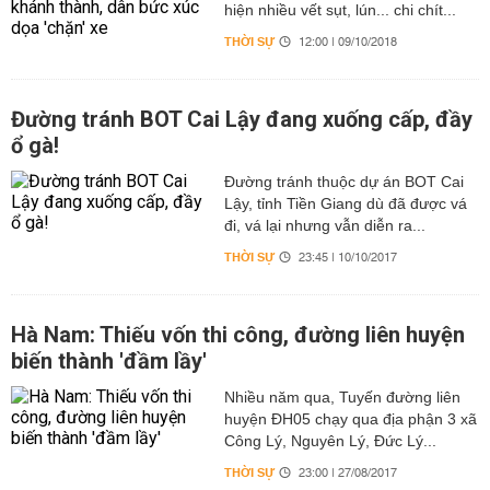
hiện nhiều vết sụt, lún... chi chít...
THỜI SỰ
12:00 | 09/10/2018
Đường tránh BOT Cai Lậy đang xuống cấp, đầy
ổ gà!
Đường tránh thuộc dự án BOT Cai
Lậy, tỉnh Tiền Giang dù đã được vá
đi, vá lại nhưng vẫn diễn ra...
THỜI SỰ
23:45 | 10/10/2017
Hà Nam: Thiếu vốn thi công, đường liên huyện
biến thành 'đầm lầy'
Nhiều năm qua, Tuyến đường liên
huyện ĐH05 chạy qua địa phận 3 xã
Công Lý, Nguyên Lý, Đức Lý...
THỜI SỰ
23:00 | 27/08/2017