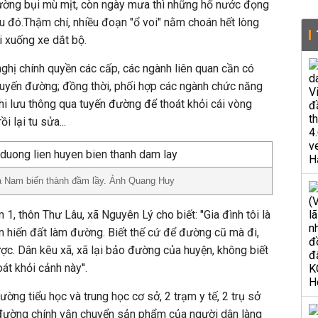
ờng bụi mù mịt, còn ngày mưa thì những hố nước đọng
 đó.Thậm chí, nhiều đoạn "ổ voi" nằm choán hết lòng
 xuống xe dắt bộ.
nghị chính quyền các cấp, các ngành liên quan cần có
tuyến đường; đồng thời, phối hợp các ngành chức năng
khi lưu thông qua tuyến đường để thoát khỏi cái vòng
i lại tu sửa...
 Nam biến thành đầm lầy. Ảnh Quang Huy
, thôn Thư Lâu, xã Nguyên Lý cho biết: "Gia đình tôi là
 hiến đất làm đường. Biết thế cứ để đường cũ mà đi,
c. Dân kêu xã, xã lại bảo đường của huyện, không biết
át khỏi cảnh này''.
ờng tiểu học và trung học cơ sở, 2 trạm y tế, 2 trụ sở
đường chính vận chuyển sản phẩm của người dân làng