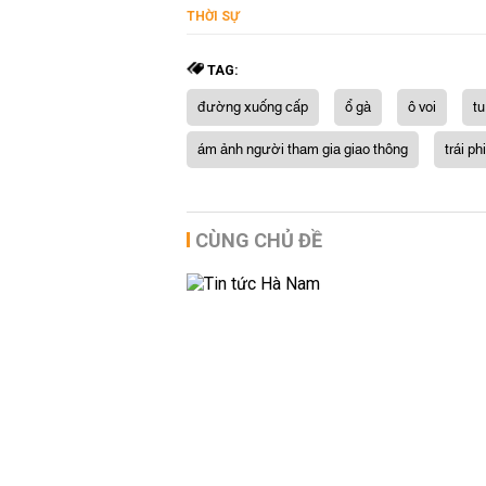
THỜI SỰ
TAG:
đường xuống cấp
ổ gà
ô voi
t
ám ảnh người tham gia giao thông
trái p
CÙNG CHỦ ĐỀ