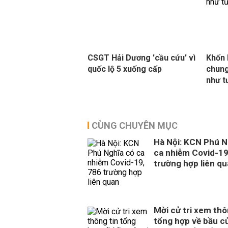
CSGT Hải Dương 'cầu cứu' vì
Khốn 
quốc lộ 5 xuống cấp
chung
như t
CÙNG CHUYÊN MỤC
Hà Nội: KCN Phú N
ca nhiễm Covid-19
trường hợp liên q
Mời cử tri xem thô
tổng hợp về bầu cử