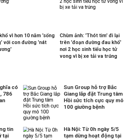
khổ vì hơn 10 năm 'sống
Chùm ảnh: 'Thót tim' đi lại
' với con đường 'nát
trên 'đoạn đường đau khổ'
ương'
nơi 2 học sinh tiểu học tử
vong vì bị xe tải va trúng
ghĩa có
Sun Group hỗ trợ Bắc
, 786
Giang lắp đặt Trung tâm
uan
Hồi sức tích cực quy mô
100 giường bệnh
ng tin
Hà Nội: Từ 0h ngày 5/5
 tại
tạm dừng hoạt động tại