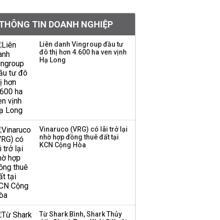
khoản
THÔNG TIN DOANH NGHIỆP
Quy hoạch 4 khu lấn
biển ở Phú Quốc
Liên danh Vingroup đầu tư
đô thị hơn 4.600 ha ven vịnh
Hạ Long
Một thương hiệu thời
trang Việt đóng cửa
sau 5 năm hoạt động,
thanh lý toàn bộ cửa
hàng
Vinaruco (VRG) có lãi trở lại
nhờ hợp đồng thuê đất tại
Dự án Sheraton Phú
KCN Cộng Hòa
Quốc bị buộc chấm dứt
hoạt động
Công ty 100 tỷ của
Huấn Hoa Hồng bỗng
Từ Shark Bình, Shark Thủy
dưng ‘biến mất’, một