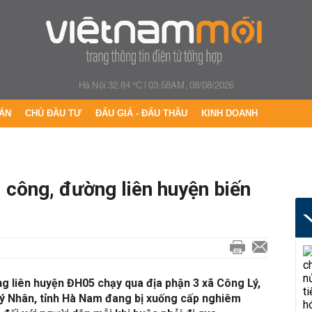
Hà Nội 32.84 °C
|
03:58AM, 08/08/2026
ÁN
CHỦ ĐẦU TƯ
ĐẤU GIÁ - ĐẤU THẦU
KINH DOANH
 công, đường liên huyện biến
g liên huyện ĐH05 chạy qua địa phận 3 xã Công Lý,
Lý Nhân, tỉnh Hà Nam đang bị xuống cấp nghiêm