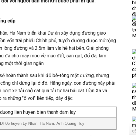
 đối với người dân mỗi khi buộc phải đi qua.
ống cấp
ân, Hà Nam triển khai Dự án xây dựng đường giao
ồn vốn trái phiếu Chính phủ, tuyến đường được mở rộng
m lòng đường và 2,5m làm vỉa hè hai bên. Giải phóng
ng đã cho máy móc về múc đất, san gạt, đổ đá, làm
ng một thời gian ngắn.
sẽ hoàn thành sau khi đổ bê-tông mặt đường, nhưng
hi công chỉ dừng lại ở đó. Hằng ngày, con đường này phải
lượt xe tải chở cát quá tải từ hai bãi cát Trần Xá và
ra những "ổ voi" liên tiếp, dày đặc.
ng DH05 huyện Lý Nhân, Hà Nam. Ảnh Quang Huy