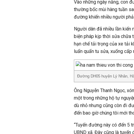
Vào những ngày nắng, con đư
thường bốc mùi hàng tuần sau
đường khiến nhiều người phải
Người dân đã nhiều lần kiến 
biện pháp kịp thời sửa chữa 
hạn chế tải trọng của xe tải 
luẩn quẩn tu sửa, xuống cấp rồ
Đường DH05 huyện Lý Nhân, Hà
Ông Nguyễn Thanh Ngọc, xóm 1
một trong những hộ tự nguyện
dù nhỏ nhưng cũng còn đi đượ
đến bao giờ chúng tôi mới tho
“Tuyến đường này có đến 5 trư
UBND xã. Đây cũng là tuyến 