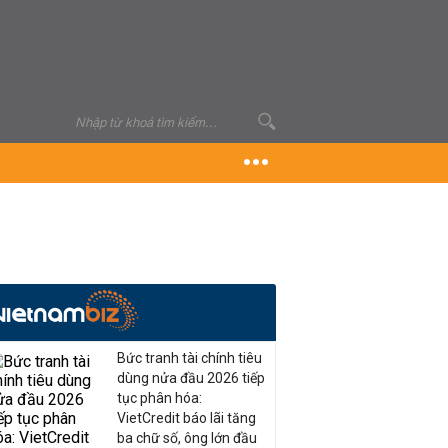
Bức tranh tài chính tiêu
dùng nửa đầu 2026 tiếp
tục phân hóa:
VietCredit báo lãi tăng
ba chữ số, ông lớn đầu