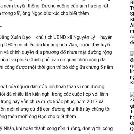
a nem truyền thống. Đường xuống cấp ảnh hưởng rất
 trong xã”, ông Ngọc búc xúc cho biết thêm.
n…
 Đặng Xuân Đạo – chủ tịch UBND xã Nguyên Lý – huyện
ng DH05 có chiều dài khoảng hơn 7km, trước đây tuyến
n và chính quyền địa phương đổ nhựa mặt đường rộng
guồn trái phiếu Chính phủ, các cơ quan chức năng đã
hi công được một thời gian thì bỏ dở giữa chừng 5 năm
hoạt của người dân đảo lộn hoàn toàn vì con đường
ôi đã nhiều lần kiến nghị trong các cuộc họp với lãnh
nh trạng này vẫn chưa được khắc phục, năm 2017 xã
hôn mới nhưng cứ để con đường như thế này chúng tôi
ông thôn mới” ông Đạo cho biết thêm.
 Nhân, khi hoàn thành xong nền đường, đơn vị thi công