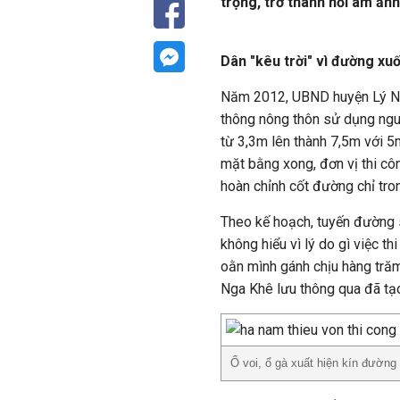
trọng, trở thành nỗi ám ảnh
Dân "kêu trời" vì đường xu
Năm 2012, UBND huyện Lý Nh
thông nông thôn sử dụng ngu
từ 3,3m lên thành 7,5m với 5
mặt bằng xong, đơn vị thi cô
hoàn chỉnh cốt đường chỉ tro
Theo kế hoạch, tuyến đường 
không hiểu vì lý do gì việc t
oằn mình gánh chịu hàng trăm 
Nga Khê lưu thông qua đã tạo 
Ổ voi, ổ gà xuất hiện kín đườ