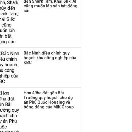
đến Shark Tam, Khải Silk: Ai
công ty khác đã giải thể
cũng muốn lấn sân bất động
sản
Bắc Ninh điều chỉnh quy
hoạch khu công nghiệp của
KBC
Hơn 49ha đất gần Bãi
Trường quy hoạch cho dự
án Phú Quốc Housing và
bóng dáng của MIK Group