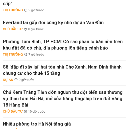
cấp'
THỊ TRƯỜNG
2 giờ trước
Everland lãi gấp đôi cùng kỳ nhờ dự án Vân Đồn
CHỦ ĐẦU TƯ
6 giờ trước
Phường Tam Bình, TP HCM: Cò rao phân lô bán nền trên
khu đất đã có chủ, địa phương lên tiếng cảnh báo
THỊ TRƯỜNG
7 giờ trước
Sẽ 'đập đi xây lại' hai tòa nhà Chợ Xanh, Nam Định thành
chung cư cho thuê 15 tầng
DỰ ÁN
9 giờ trước
Chủ Kem Tràng Tiền đón nguồn thu đột biến sau thương
vụ thâu tóm Hải Hà, mở cửa hàng flagship trên đất vàng
18 Hàng Bài
CHỦ ĐẦU TƯ
10 giờ trước
Nhiều phòng trọ Hà Nội tăng giá