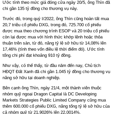
Ước tính theo mức giá đóng cửa ngày 20/5, ông Thìn đã
chi gần 135 tỷ đồng cho thương vụ này.
Trước đó, trong quý I/2022, ông Thìn cũng hoàn tất mua
20,7 triệu cổ phiếu DXG, trong đó, 725.700 cổ phiếu
được mua theo chương trình ESOP và 20 triệu cổ phiếu
còn lại được mua với hình thức khớp lệnh hoặc thỏa
thuận trên sàn, từ đó, nâng tỷ lệ sở hữu từ 14,08% lên
17,46% (tính theo vốn điều lệ thời điểm đó). Ước tính
tổng chi phí đạt khoảng 910 tỷ đồng.
Như vậy, có thể thấy, từ đầu năm đến nay, Chủ tịch
HĐQT Đất Xanh đã chi gần 1.045 tỷ đồng cho thương vụ
nâng sở hữu tại doanh nghiệp.
Bên cạnh ông Thìn, ngày 21/4, một thành viên thuộc
nhóm quỹ ngoại Dragon Capital là DC Developing
Markets Strategies Public Limited Company cũng mua
thêm 600.000 cổ phiếu DXG, nâng tổng tỷ lệ sở hữu của
cả nhóm quỹ từ 21,9026% lên 22,0014%.