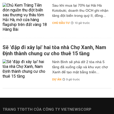
Sau khi mua lại 70% tại Hải Hà
Kotobuki, doanh thu OCH ghi nhận
tăng đột biến trong quý II, đồng...
CHỦ ĐẦU TƯ
10 giờ trước
Sẽ 'đập đi xây lại' hai tòa nhà Chợ Xanh, Nam
Định thành chung cư cho thuê 15 tầng
Ninh Bình sẽ phá dỡ 2 tòa nhà 5
tầng đã xuống cấp và khu vực chợ
Xanh để tạo mặt bằng triển...
DỰ ÁN
9 giờ trước
TRANG TTĐTTH CỦA CÔNG TY VIETNEWSCORP