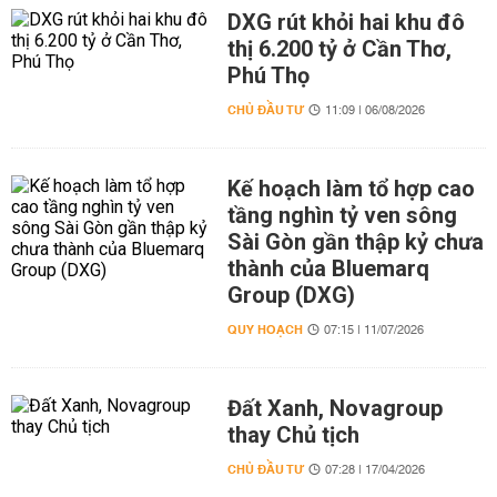
DXG rút khỏi hai khu đô
thị 6.200 tỷ ở Cần Thơ,
Phú Thọ
CHỦ ĐẦU TƯ
11:09 | 06/08/2026
Kế hoạch làm tổ hợp cao
tầng nghìn tỷ ven sông
Sài Gòn gần thập kỷ chưa
thành của Bluemarq
Group (DXG)
QUY HOẠCH
07:15 | 11/07/2026
Đất Xanh, Novagroup
thay Chủ tịch
CHỦ ĐẦU TƯ
07:28 | 17/04/2026