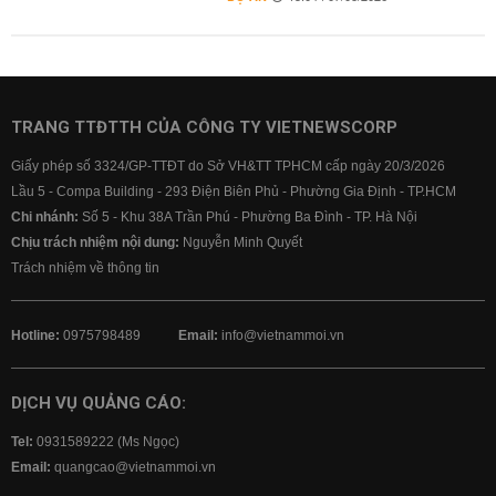
TRANG TTĐTTH CỦA CÔNG TY VIETNEWSCORP
Giấy phép số 3324/GP-TTĐT do Sở VH&TT TPHCM cấp ngày 20/3/2026
Lầu 5 - Compa Building - 293 Điện Biên Phủ - Phường Gia Định - TP.HCM
Chi nhánh:
Số 5 - Khu 38A Trần Phú - Phường Ba Đình - TP. Hà Nội
Chịu trách nhiệm nội dung:
Nguyễn Minh Quyết
Trách nhiệm về thông tin
Hotline:
0975798489
Email:
info@vietnammoi.vn
DỊCH VỤ QUẢNG CÁO:
Tel:
0931589222 (Ms Ngọc)
Email:
quangcao@vietnammoi.vn