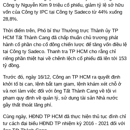
Công ty Nguyễn Kim 9 triệu cổ phiếu, giảm tỷ lệ sở hữu
vốn của Công ty IPC tại Công ty Sadeco từ 44% xuống
28,8%.
Thời điểm trên, Phó bí thư Thường trực Thành ủy TP
HCM Tất Thành Cang đã chấp thuận chủ trương phát
hành cổ phần cho cổ đông chiến lược để tăng vốn điều lệ
tại Công ty Sadeco. Thanh tra TP HCM cho rằng chỉ
riêng phần thiệt hại về chênh lệch cổ phiếu đã lên tới
153
tỷ đồng.
Trước đó, ngày 16/12
, Công an TP HCM ra quyết định
khởi tố bị can, lệnh bắt tạm giam, lệnh khám xét chỗ ở
và nơi làm việc đối với ông Tất Thành Cang về tội vi
phạm quy định về quản lý, sử dụng tài sản Nhà nước
gây thất thoát lãng phí.
Cùng ngày, HĐND TP HCM đã thực hiện thủ tục đình chỉ
tư cách đại biểu HĐND TP nhiệm kỳ 2016 - 2021 đối với