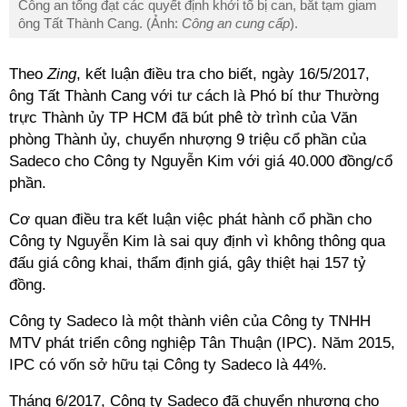
Công an tống đạt các quyết định khởi tố bị can, bắt tạm giam
ông Tất Thành Cang. (Ảnh:
Công an cung cấp
).
Theo
Zing
, kết luận điều tra cho biết, ngày 16/5/2017,
ông Tất Thành Cang với tư cách là Phó bí thư Thường
trực Thành ủy TP HCM đã bút phê tờ trình của Văn
phòng Thành ủy, chuyển nhượng 9 triệu cổ phần của
Sadeco cho Công ty Nguyễn Kim với giá 40.000 đồng/cổ
phần.
Cơ quan điều tra kết luận việc phát hành cổ phần cho
Công ty Nguyễn Kim là sai quy định vì không thông qua
đấu giá công khai, thẩm định giá, gây thiệt hại
157 tỷ
đồng
.
Công ty Sadeco là một thành viên của Công ty TNHH
MTV phát triển công nghiệp Tân Thuận (IPC). Năm 2015,
IPC có vốn sở hữu tại Công ty Sadeco là 44%.
Tháng 6/2017, Công ty Sadeco đã chuyển nhượng cho