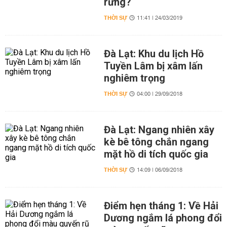
rừng?
THỜI SỰ
11:41 | 24/03/2019
Đà Lạt: Khu du lịch Hồ
Tuyền Lâm bị xâm lấn
nghiêm trọng
THỜI SỰ
04:00 | 29/09/2018
Đà Lạt: Ngang nhiên xây
kè bê tông chắn ngang
mặt hồ di tích quốc gia
THỜI SỰ
14:09 | 06/09/2018
Điểm hẹn tháng 1: Về Hải
Dương ngắm lá phong đổi