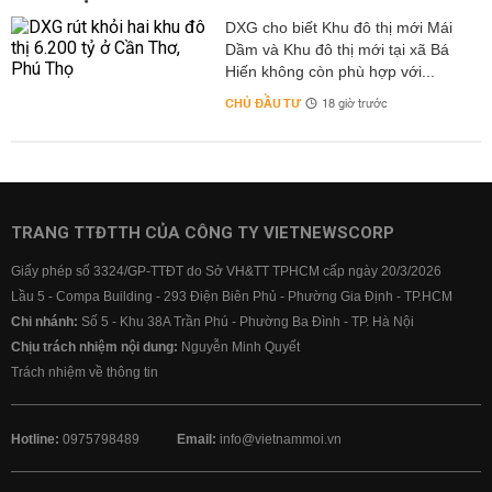
DXG cho biết Khu đô thị mới Mái
Dầm và Khu đô thị mới tại xã Bá
Hiến không còn phù hợp với...
CHỦ ĐẦU TƯ
18 giờ trước
TRANG TTĐTTH CỦA CÔNG TY VIETNEWSCORP
Giấy phép số 3324/GP-TTĐT do Sở VH&TT TPHCM cấp ngày 20/3/2026
Lầu 5 - Compa Building - 293 Điện Biên Phủ - Phường Gia Định - TP.HCM
Chi nhánh:
Số 5 - Khu 38A Trần Phú - Phường Ba Đình - TP. Hà Nội
Chịu trách nhiệm nội dung:
Nguyễn Minh Quyết
Trách nhiệm về thông tin
Hotline:
0975798489
Email:
info@vietnammoi.vn