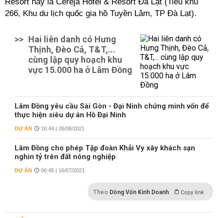
Resort nay là Cereja Hotel & Resort Đà Lạt (Tiểu khu
266, Khu du lịch quốc gia hồ Tuyền Lâm, TP Đà Lạt).
>>
Hai liên danh có Hưng
Thịnh, Đèo Cả, T&T,...
cùng lập quy hoạch khu
vực 15.000 ha ở Lâm Đồng
Lâm Đồng yêu cầu Sài Gòn - Đại Ninh chứng minh vốn để
thực hiện siêu dự án Hồ Đại Ninh
DỰ ÁN
16:44 | 26/08/2021
Lâm Đồng cho phép Tập đoàn Khải Vy xây khách sạn
nghìn tỷ trên đất nông nghiệp
DỰ ÁN
06:45 | 16/07/2021
Theo
Dòng Vốn Kinh Doanh
Copy link