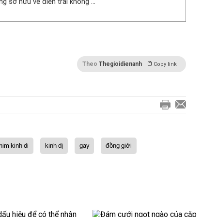
ng sở hữu vẻ điển trai không ...
Theo
Thegioidienanh
Copy link
him kinh di
kinh dị
gay
đồng giới