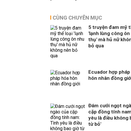
CÙNG CHUYÊN MỤC
5 truyện đam mỹ th
'lạnh lùng công ôn
thụ' mà hủ nữ khô
bỏ qua
Ecuador hợp pháp
hôn nhân đồng giớ
Đám cưới ngọt ng
cặp đồng tính nam
yêu là điều không 
từ bỏ'