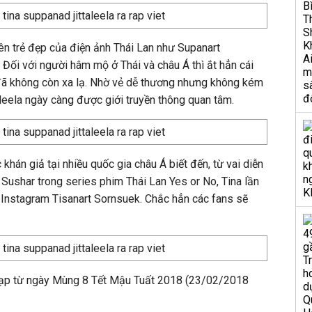
iên trẻ đẹp của điện ảnh Thái Lan như Supanart
. Đối với người hâm mộ ở Thái và châu Á thì ắt hẳn cái
 đã không còn xa lạ. Nhờ vẻ dễ thương nhưng không kém
aleela ngày càng được giới truyền thông quan tâm.
hán giả tại nhiều quốc gia châu Á biết đến, từ vai diễn
Sushar trong series phim Thái Lan Yes or No, Tina lần
l Instagram Tisanart Sornsuek. Chắc hẳn các fans sẽ
i rạp từ ngày Mùng 8 Tết Mậu Tuất 2018 (23/02/2018