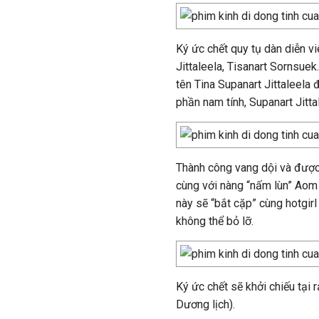
Ký ức chết quy tụ dàn diễn v
Jittaleela, Tisanart Sornsuek
tên Tina Supanart Jittaleela
phần nam tính, Supanart Jitt
Thành công vang dội và được k
cùng với nàng “nấm lùn” Aom 
này sẽ “bắt cặp” cùng hotgir
không thể bỏ lỡ.
Ký ức chết sẽ khởi chiếu tạ
Dương lịch).