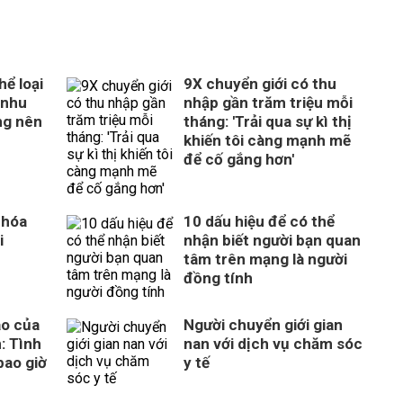
ể loại
9X chuyển giới có thu
 nhu
nhập gần trăm triệu mỗi
ng nên
tháng: 'Trải qua sự kì thị
khiến tôi càng mạnh mẽ
để cố gắng hơn'
 hóa
10 dấu hiệu để có thể
i
nhận biết người bạn quan
tâm trên mạng là người
đồng tính
ào của
Người chuyển giới gian
: Tình
nan với dịch vụ chăm sóc
bao giờ
y tế