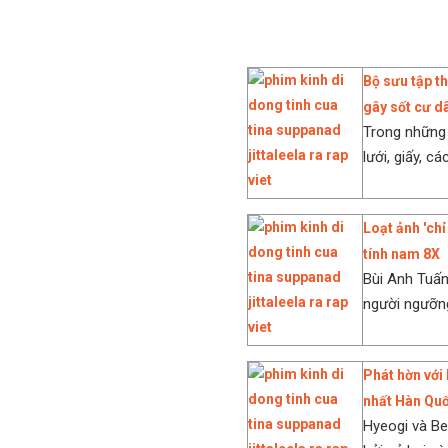
Bộ sưu tập th
gây sốt cư 
Trong những 
lưới, giấy, c
Loạt ảnh 'chỉ
tính nam 8X
Bùi Anh Tuấn
người ngưỡng
Phát hờn với 
nhất Hàn Qu
Hyeogi và Be