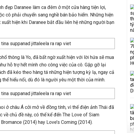
xinh đẹp Daranee làm ca đêm ở một cửa hàng tiện lợi,
uộc cô phải chuyển sang nghề bán bảo hiểm. Những hiện
 xuất hiện khi Daranee bắt đầu liên hệ những người bạn
hổ thông là Yo, đã bất ngờ xuất hiện với lời hứa sẽ mua
hư hỗ trợ hết mình cho công việc của cô. Gặp gỡ lại
ch đã kéo theo hàng tá những hiện tượng kỳ lạ, ngay cả
thể hiểu nổi, dù đó là người yêu một thời của mình.
i ở châu Á cởi mở về đồng tính, vì thế điện ảnh Thái đã
ác về chủ đề này, có thể kể đến The Love of Siam
y Bromance (2014) hay Love’s Coming (2014).