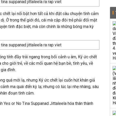
chết lại nổi bật hơn tất cả khi đặt câu chuyện tình cảm
dị. Ở trong thế giới đó, cái mà cặp đôi trẻ phải đối mặt
uyện tình đặc biệt, mà còn chính là những bóng ma kỳ
g tính đầy trái ngang trong bối cảnh u ám, Ký ức chết
 cho giới trẻ, về các mối quan hệ bạn bè, tình yêu, về
 gia đình.
ng quá mới lạ, nhưng Ký ức chết lại cuốn hút khán giả
g cảnh ma quái đến kỳ lạ; nhưng có lúc lại nhẹ nhàng, sâu
phân đoạn tình cảm.
nh Yes or No Tina Suppanad Jittaleela hóa thân thành