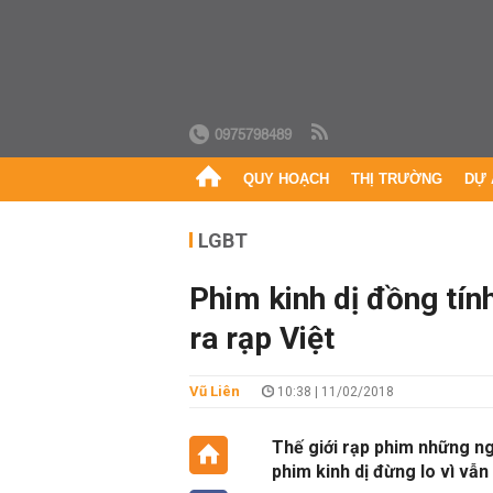
0975798489
QUY HOẠCH
THỊ TRƯỜNG
DỰ 
LGBT
Phim kinh dị đồng tín
ra rạp Việt
Vũ Liên
10:38 | 11/02/2018
Thế giới rạp phim những ng
phim kinh dị đừng lo vì vẫn