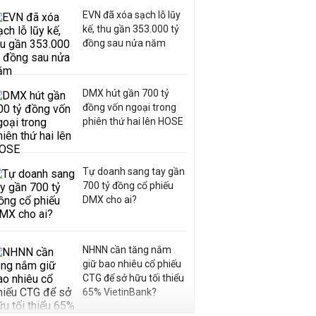
EVN đã xóa sạch lỗ lũy
kế, thu gần 353.000 tỷ
đồng sau nửa năm
DMX hút gần 700 tỷ
đồng vốn ngoại trong
phiên thứ hai lên HOSE
Tự doanh sang tay gần
700 tỷ đồng cổ phiếu
DMX cho ai?
NHNN cần tăng nắm
giữ bao nhiêu cổ phiếu
CTG để sở hữu tối thiểu
65% VietinBank?