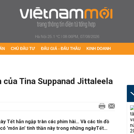
Hà Nội 25.1 °C
|
08:06PM, 07/08/2026
ÁN
CHỦ ĐẦU TƯ
ĐẤU GIÁ - ĐẤU THẦU
KINH DOANH
h của Tina Suppanad Jittaleela
ày Tết hẳn ngập tràn các phim hài… Và các tín đồ
 có 'món ăn' tinh thần này trong những ngàyTết...