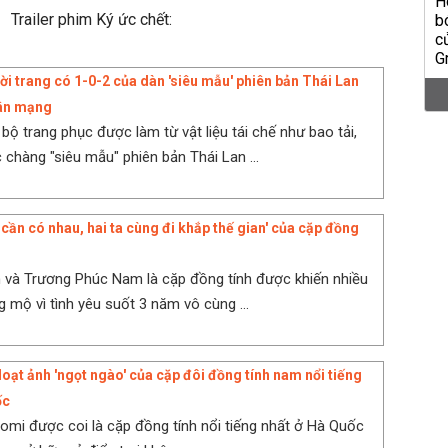
Trailer phim Ký ức chết:
ời trang có 1-0-2 của dàn 'siêu mẫu' phiên bản Thái Lan
dân mạng
bộ trang phục được làm từ vật liệu tái chế như bao tải,
ác chàng "siêu mẫu" phiên bản Thái Lan ...
 cần có nhau, hai ta cùng đi khắp thế gian' của cặp đồng
 và Trương Phúc Nam là cặp đồng tính được khiến nhiều
 mộ vì tình yêu suốt 3 năm vô cùng ...
loạt ảnh 'ngọt ngào' của cặp đôi đồng tính nam nổi tiếng
ốc
omi được coi là cặp đồng tính nổi tiếng nhất ở Hà Quốc