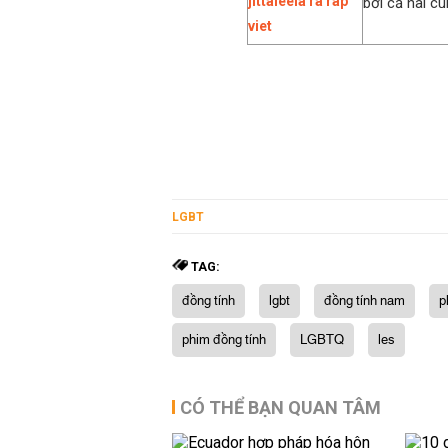
bởi cả hai cù
LGBT
TAG:
đồng tính
lgbt
đồng tính nam
p
phim đồng tính
LGBTQ
les
CÓ THỂ BẠN QUAN TÂM