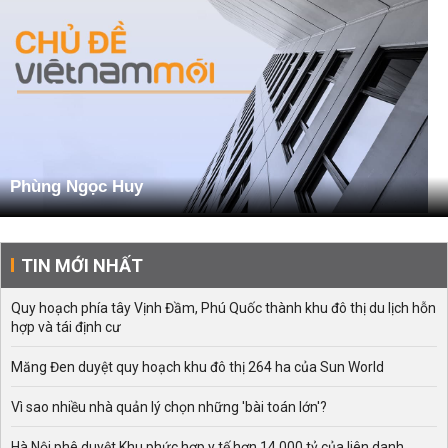
Phùng Ngọc Huy
TIN MỚI NHẤT
Quy hoạch phía tây Vịnh Đầm, Phú Quốc thành khu đô thị du lịch hỗn
hợp và tái định cư
Măng Đen duyệt quy hoạch khu đô thị 264 ha của Sun World
Vì sao nhiều nhà quản lý chọn những 'bài toán lớn'?
Hà Nội phê duyệt Khu phức hợp y tế hơn 14.000 tỷ của liên danh