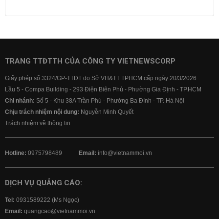
Lịch cúp điện
Lãi suất ngân hàng
Lãi suất tiết kiệm
Lãi suất tiền gửi
Lãi suất ngân hàng Agribank
Lãi suất ngân hàng Sacombank
Lãi suất ngân hàng BIDV
TRANG TTĐTTH CỦA CÔNG TY VIETNEWSCORP
Lãi suất ngân hàng Vietinbank
Giấy phép số 3324/GP-TTĐT do Sở VH&TT TPHCM cấp ngày 20/3/2026
Lãi suất ngân hàng Vietcombank
Lầu 5 - Compa Building - 293 Điện Biên Phủ - Phường Gia Định - TP.HCM
Chi nhánh:
Số 5 - Khu 38A Trần Phú - Phường Ba Đình - TP. Hà Nội
Chịu trách nhiệm nội dung:
Nguyễn Minh Quyết
Trách nhiệm về thông tin
Hotline:
0975798489
Email:
info@vietnammoi.vn
DỊCH VỤ QUẢNG CÁO:
Tel:
0931589222 (Ms Ngọc)
Email:
quangcao@vietnammoi.vn