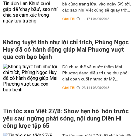
bè cùng trang lứa, vào ngày 5/9 tới,
các sao nhí Việt cũng sẽ quay trở...
GIẢI TRÍ
11:17 | 04/09/2018
Không tuyệt tình như lời chỉ trích, Phùng Ngọc
Huy đã có hành động giúp Mai Phương vượt
qua cơn bạo bệnh
Dù chưa thể về nước thăm Mai
Phương đang điều trị ung thư phổi
giai đoạn cuối nhưng từ Mỹ,...
GIẢI TRÍ
23:14 | 03/09/2018
Tin tức sao Việt 27/8: Show hẹn hò 'hôn trước
yêu sau' ngừng phát sóng, nội dung Diên Hi
công lược tập 65
Tin tức sao Việt 27/8: Bị chỉ trích dữ