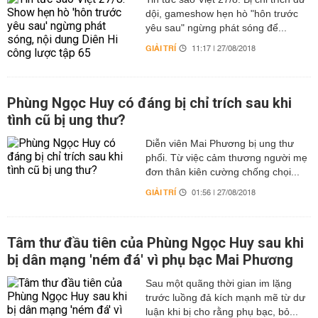
dội, gameshow hẹn hò "hôn trước
yêu sau" ngừng phát sóng để...
GIẢI TRÍ
11:17 | 27/08/2018
Phùng Ngọc Huy có đáng bị chỉ trích sau khi
tình cũ bị ung thư?
Diễn viên Mai Phương bị ung thư
phổi. Từ việc cảm thương người mẹ
đơn thân kiên cường chống chọi...
GIẢI TRÍ
01:56 | 27/08/2018
Tâm thư đầu tiên của Phùng Ngọc Huy sau khi
bị dân mạng 'ném đá' vì phụ bạc Mai Phương
Sau một quãng thời gian im lặng
trước luồng đả kích mạnh mẽ từ dư
luận khi bị cho rằng phụ bạc, bỏ...